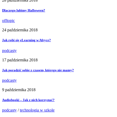
28 października 2018
Dlaczego lubimy Halloween?
offtopic
24 października 2018
Jak robi się eLearning w Afryce?
podcasty
17 października 2018
Jak poradzić sobie z czasem, którego nie mamy?
podcasty
9 października 2018
Audiobooki – Jak z nich korzystać?
podcasty
/
technologia w szkole