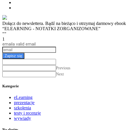
Dołącz do newslettera. Bądź na bieżąco i otrzymaj darmowy ebook
“ELEARNING - NOTATKI ZORGANIZOWANE”
""
1
email
a valid email
Zapisz się
Previous
Next
Kategorie
eLearning
prezentacje
szkolenia
testy i recenzje
wywiady
Na skróty