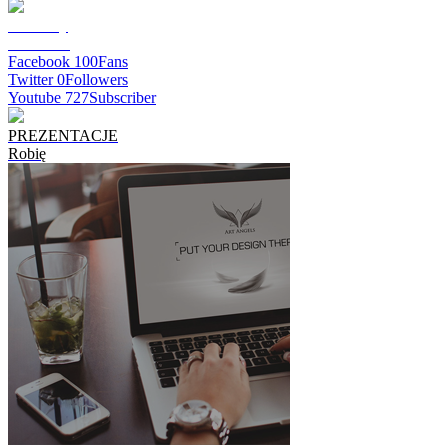
darmowy
E-BOOK
Facebook
100
Fans
Twitter
0
Followers
Youtube
727
Subscriber
PREZENTACJE
Robię