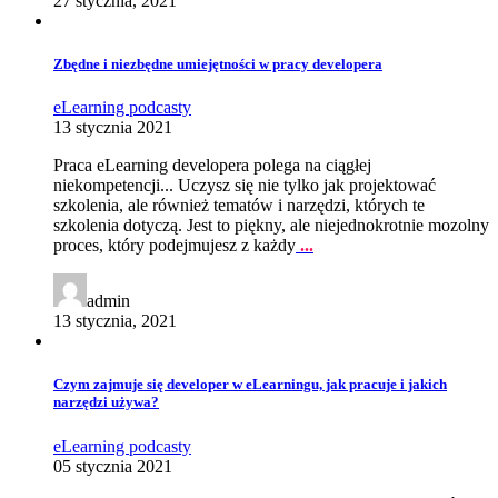
27 stycznia, 2021
Zbędne i niezbędne umiejętności w pracy developera
eLearning
podcasty
13 stycznia 2021
Praca eLearning developera polega na ciągłej
niekompetencji... Uczysz się nie tylko jak projektować
szkolenia, ale również tematów i narzędzi, których te
szkolenia dotyczą. Jest to piękny, ale niejednokrotnie mozolny
proces, który podejmujesz z każdy
...
admin
13 stycznia, 2021
Czym zajmuje się developer w eLearningu, jak pracuje i jakich
narzędzi używa?
eLearning
podcasty
05 stycznia 2021