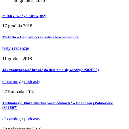
30 grudnia, 2020
zobacz wszystkie wpisy
17 grudnia 2018
MakeDo – Łącz śmieci ze sobą i baw się dobrze
testy i recenzje
11 grudnia 2018
Jak zaangażować branżę do dzielenia się wiedzą? (S02E08)
eLearning
/
podcasty
27 listopada 2018
Technologie, które zmienią świat edukacji? – Bartłomiej Polakowski
(S02E07)
eLearning
/
podcasty