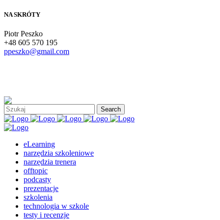
NA SKRÓTY
Piotr Peszko
+48 605 570 195
ppeszko@gmail.com
eLearning
narzędzia szkoleniowe
narzędzia trenera
offtopic
podcasty
prezentacje
szkolenia
technologia w szkole
testy i recenzje