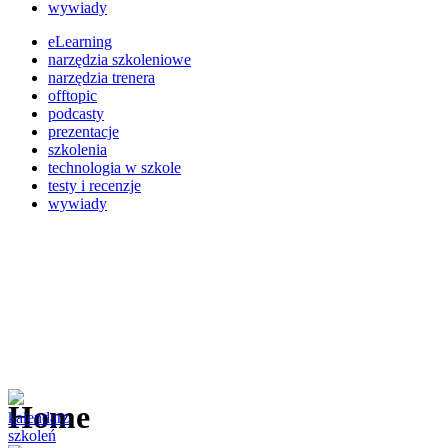
wywiady
eLearning
narzędzia szkoleniowe
narzędzia trenera
offtopic
podcasty
prezentacje
szkolenia
technologia w szkole
testy i recenzje
wywiady
Home
kalendarz
szkoleń