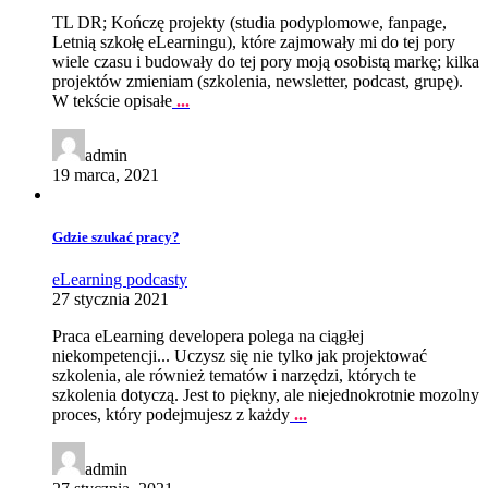
TL DR; Kończę projekty (studia podyplomowe, fanpage,
Letnią szkołę eLearningu), które zajmowały mi do tej pory
wiele czasu i budowały do tej pory moją osobistą markę; kilka
projektów zmieniam (szkolenia, newsletter, podcast, grupę).
W tekście opisałe
...
admin
19 marca, 2021
Gdzie szukać pracy?
eLearning
podcasty
27 stycznia 2021
Praca eLearning developera polega na ciągłej
niekompetencji... Uczysz się nie tylko jak projektować
szkolenia, ale również tematów i narzędzi, których te
szkolenia dotyczą. Jest to piękny, ale niejednokrotnie mozolny
proces, który podejmujesz z każdy
...
admin