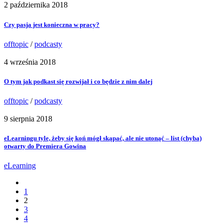
2 października 2018
Czy pasja jest konieczna w pracy?
offtopic
/
podcasty
4 września 2018
O tym jak podkast się rozwijał i co będzie z nim dalej
offtopic
/
podcasty
9 sierpnia 2018
eLearningu tyle, żeby się koń mógł skąpać, ale nie utonąć – list (chyba)
otwarty do Premiera Gowina
eLearning
1
2
3
4