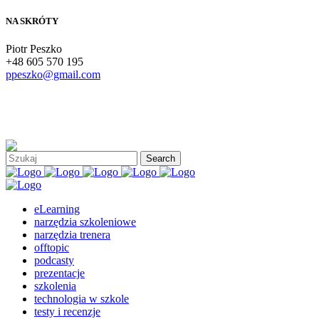
NA SKRÓTY
Piotr Peszko
+48 605 570 195
ppeszko@gmail.com
eLearning
narzędzia szkoleniowe
narzędzia trenera
offtopic
podcasty
prezentacje
szkolenia
technologia w szkole
testy i recenzje