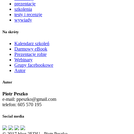
prezentacje
szkolenia
testy i recenzje
wywiady
Na skróty
Kalendarz szkoleń
Darmowy eBook
Prezentacje robię
Webinary
Grupy facebookowe
Autor
Autor
Piotr Peszko
e-mail: ppeszko@gmail.com
telefon: 605 570 195
Social media
© 2017 blog 2EDU - Piotr Peszko