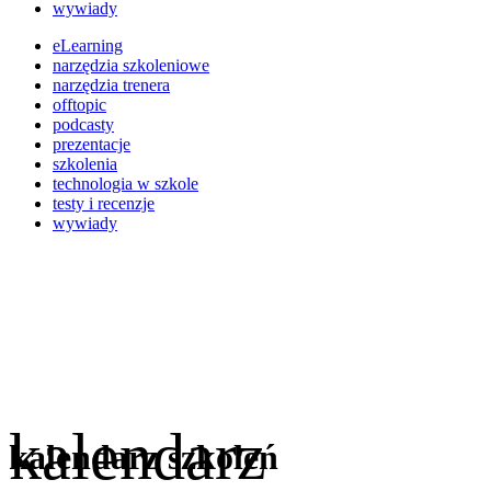
wywiady
eLearning
narzędzia szkoleniowe
narzędzia trenera
offtopic
podcasty
prezentacje
szkolenia
technologia w szkole
testy i recenzje
wywiady
kalendarz
kalendarz szkoleń