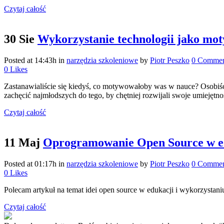
Czytaj całość
30 Sie
Wykorzystanie technologii jako mot
Posted at 14:43h
in
narzędzia szkoleniowe
by
Piotr Peszko
0 Commen
0
Likes
Zastanawialiście się kiedyś, co motywowałoby was w nauce? Osobiście
zachęcić najmłodszych do tego, by chętniej rozwijali swoje umiejętno
Czytaj całość
11 Maj
Oprogramowanie Open Source w e
Posted at 01:17h
in
narzędzia szkoleniowe
by
Piotr Peszko
0 Commen
0
Likes
Polecam artykuł na temat idei open source w edukacji i wykorzystan
Czytaj całość