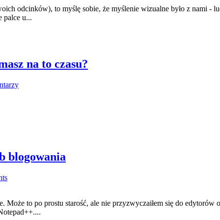
oich odcinków), to myślę sobie, że myślenie wizualne było z nami - 
palce u...
 masz na to czasu?
ntarzy
ób blogowania
ts
. Może to po prostu starość, ale nie przyzwyczaiłem się do edytorów o
Notepad++....