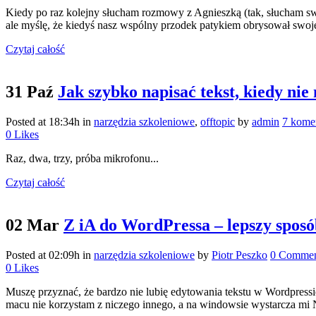
Kiedy po raz kolejny słucham rozmowy z Agnieszką (tak, słucham sw
ale myślę, że kiedyś nasz wspólny przodek patykiem obrysował swoje 
Czytaj całość
31 Paź
Jak szybko napisać tekst, kiedy nie
Posted at 18:34h
in
narzędzia szkoleniowe
,
offtopic
by
admin
7 kome
0
Likes
Raz, dwa, trzy, próba mikrofonu...
Czytaj całość
02 Mar
Z iA do WordPressa – lepszy spos
Posted at 02:09h
in
narzędzia szkoleniowe
by
Piotr Peszko
0 Commen
0
Likes
Muszę przyznać, że bardzo nie lubię edytowania tekstu w Wordpressie
macu nie korzystam z niczego innego, a na windowsie wystarcza mi 