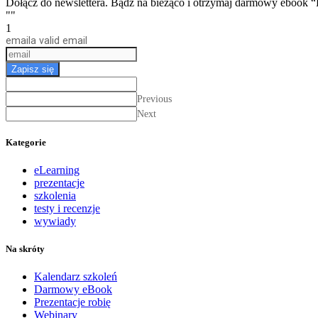
Dołącz do newslettera. Bądź na bieżąco i otrzymaj darmow
""
1
email
a valid email
Zapisz się
Previous
Next
Kategorie
eLearning
prezentacje
szkolenia
testy i recenzje
wywiady
Na skróty
Kalendarz szkoleń
Darmowy eBook
Prezentacje robię
Webinary