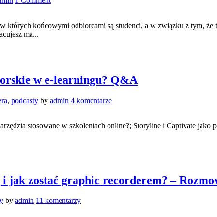
dmin
1 Comment
 w których końcowymi odbiorcami są studenci, a w związku z tym, że t
acujesz ma...
torskie w e-learningu? Q&A
era
,
podcasty
by
admin
4 komentarze
rzędzia stosowane w szkoleniach online?; Storyline i Captivate jako p
ng i jak zostać graphic recorderem? – Roz
y
by
admin
11 komentarzy