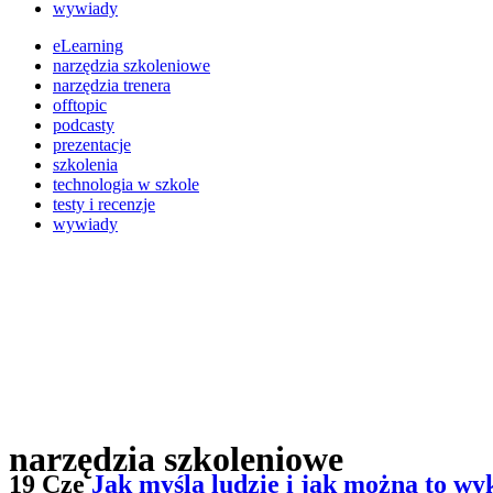
wywiady
eLearning
narzędzia szkoleniowe
narzędzia trenera
offtopic
podcasty
prezentacje
szkolenia
technologia w szkole
testy i recenzje
wywiady
narzędzia szkoleniowe
19 Cze
Jak myślą ludzie i jak można to w