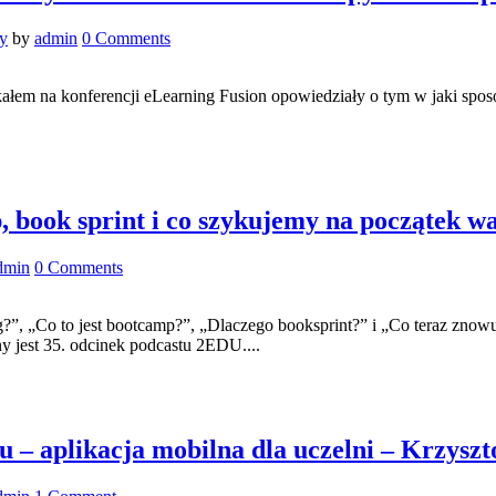
y
by
admin
0 Comments
spotkałem na konferencji eLearning Fusion opowiedziały o tym w jaki s
, book sprint i co szykujemy na początek w
dmin
0 Comments
ing?”, „Co to jest bootcamp?”, „Dlaczego booksprint?” i „Co teraz zno
 jest 35. odcinek podcastu 2EDU....
u – aplikacja mobilna dla uczelni – Krzysz