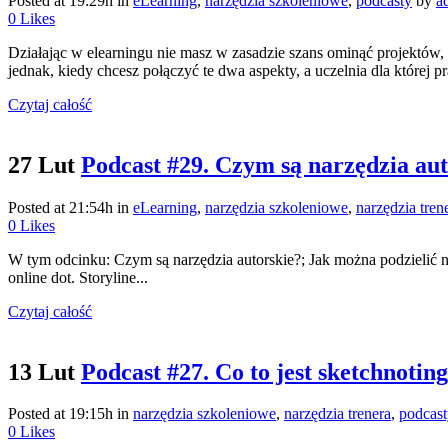
Posted at 19:29h
in
eLearning
,
narzędzia szkoleniowe
,
podcasty
by
a
0
Likes
Działając w elearningu nie masz w zasadzie szans ominąć projektów,
jednak, kiedy chcesz połączyć te dwa aspekty, a uczelnia dla której pr
Czytaj całość
27 Lut
Podcast #29. Czym są narzędzia au
Posted at 21:54h
in
eLearning
,
narzędzia szkoleniowe
,
narzędzia tren
0
Likes
W tym odcinku: Czym są narzędzia autorskie?; Jak można podzielić na
online dot. Storyline...
Czytaj całość
13 Lut
Podcast #27. Co to jest sketchnoti
Posted at 19:15h
in
narzędzia szkoleniowe
,
narzędzia trenera
,
podcast
0
Likes