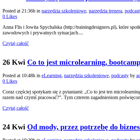
Posted at 21:36h
in
narzędzia szkoleniowe
,
narzędzia trenera
,
podcast
0
Likes
Anna Flis i Jowita Spychalska (http://trainingdesigners.pl), które 
zawodowych i prywatnych sytuacjach....
Czytaj całość
26 Kwi
Co to jest microlearning, bootcamp
Posted at 10:48h
in
eLearning
,
narzędzia szkoleniowe
,
podcasty
by
a
0
Likes
Coraz częściej spotykam się z pytaniami: „Co to jest ten microlearn
razem nad czymś pracować?”. Tym czterem zagadnieniom poświęcony
Czytaj całość
24 Kwi
Od mody, przez potrzebę do biznes