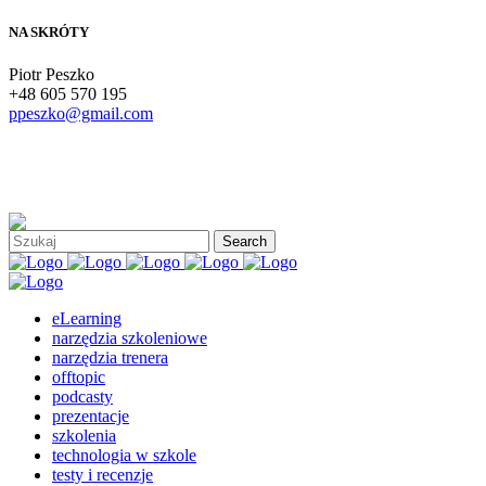
NA SKRÓTY
Piotr Peszko
+48 605 570 195
ppeszko@gmail.com
eLearning
narzędzia szkoleniowe
narzędzia trenera
offtopic
podcasty
prezentacje
szkolenia
technologia w szkole
testy i recenzje