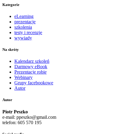
Kategorie
eLearning
prezentacje
szkolenia
testy i recenzje
wywiady
Na skróty
Kalendarz szkoleń
Darmowy eBook
Prezentacje robię
Webinary
Grupy facebookowe
Autor
Autor
Piotr Peszko
e-mail: ppeszko@gmail.com
telefon: 605 570 195