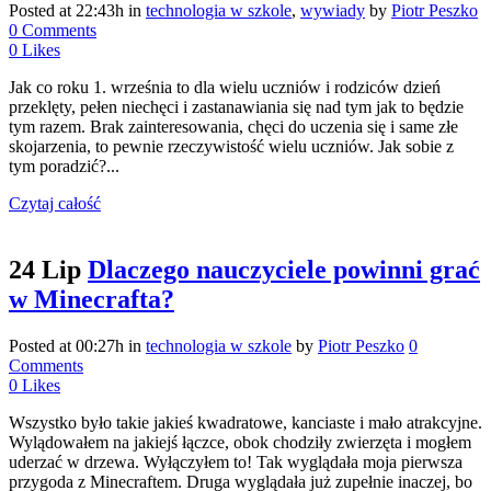
Posted at 22:43h
in
technologia w szkole
,
wywiady
by
Piotr Peszko
0 Comments
0
Likes
Jak co roku 1. września to dla wielu uczniów i rodziców dzień
przeklęty, pełen niechęci i zastanawiania się nad tym jak to będzie
tym razem. Brak zainteresowania, chęci do uczenia się i same złe
skojarzenia, to pewnie rzeczywistość wielu uczniów. Jak sobie z
tym poradzić?...
Czytaj całość
24 Lip
Dlaczego nauczyciele powinni grać
w Minecrafta?
Posted at 00:27h
in
technologia w szkole
by
Piotr Peszko
0
Comments
0
Likes
Wszystko było takie jakieś kwadratowe, kanciaste i mało atrakcyjne.
Wylądowałem na jakiejś łączce, obok chodziły zwierzęta i mogłem
uderzać w drzewa. Wyłączyłem to! Tak wyglądała moja pierwsza
przygoda z Minecraftem. Druga wyglądała już zupełnie inaczej, bo