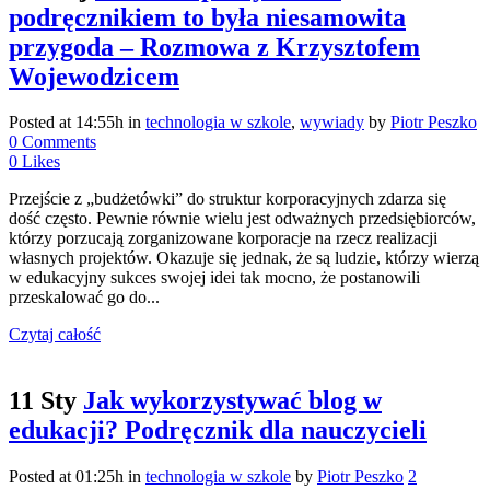
podręcznikiem to była niesamowita
przygoda – Rozmowa z Krzysztofem
Wojewodzicem
Posted at 14:55h
in
technologia w szkole
,
wywiady
by
Piotr Peszko
0 Comments
0
Likes
Przejście z „budżetówki” do struktur korporacyjnych zdarza się
dość często. Pewnie równie wielu jest odważnych przedsiębiorców,
którzy porzucają zorganizowane korporacje na rzecz realizacji
własnych projektów. Okazuje się jednak, że są ludzie, którzy wierzą
w edukacyjny sukces swojej idei tak mocno, że postanowili
przeskalować go do...
Czytaj całość
11 Sty
Jak wykorzystywać blog w
edukacji? Podręcznik dla nauczycieli
Posted at 01:25h
in
technologia w szkole
by
Piotr Peszko
2