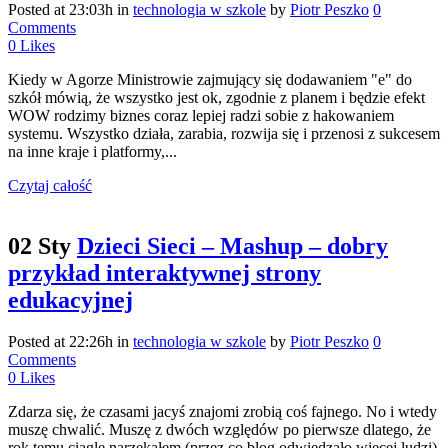
Posted at 23:03h
in
technologia w szkole
by
Piotr Peszko
0
Comments
0
Likes
Kiedy w Agorze Ministrowie zajmujący się dodawaniem "e" do
szkół mówią, że wszystko jest ok, zgodnie z planem i będzie efekt
WOW rodzimy biznes coraz lepiej radzi sobie z hakowaniem
systemu. Wszystko działa, zarabia, rozwija się i przenosi z sukcesem
na inne kraje i platformy,...
Czytaj całość
02 Sty
Dzieci Sieci – Mashup – dobry
przykład interaktywnej strony
edukacyjnej
Posted at 22:26h
in
technologia w szkole
by
Piotr Peszko
0
Comments
0
Likes
Zdarza się, że czasami jacyś znajomi zrobią coś fajnego. No i wtedy
muszę chwalić. Muszę z dwóch względów po pierwsze dlatego, że
rok temu ciągle narzekałem (przez co blog odwiedzało więcej ludzi)