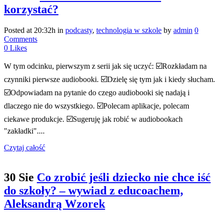
korzystać?
Posted at 20:32h
in
podcasty
,
technologia w szkole
by
admin
0
Comments
0
Likes
W tym odcinku, pierwszym z serii jak się uczyć: ☑️Rozkładam na
czynniki pierwsze audiobooki. ☑️Dzielę się tym jak i kiedy słucham.
☑️Odpowiadam na pytanie do czego audiobooki się nadają i
dlaczego nie do wszystkiego. ☑️Polecam aplikacje, polecam
ciekawe produkcje. ☑️Sugeruję jak robić w audiobookach
"zakładki"....
Czytaj całość
30 Sie
Co zrobić jeśli dziecko nie chce iść
do szkoły? – wywiad z educoachem,
Aleksandrą Wzorek