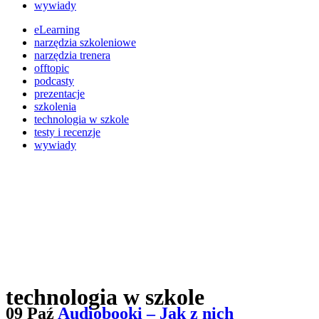
wywiady
eLearning
narzędzia szkoleniowe
narzędzia trenera
offtopic
podcasty
prezentacje
szkolenia
technologia w szkole
testy i recenzje
wywiady
technologia w szkole
09 Paź
Audiobooki – Jak z nich