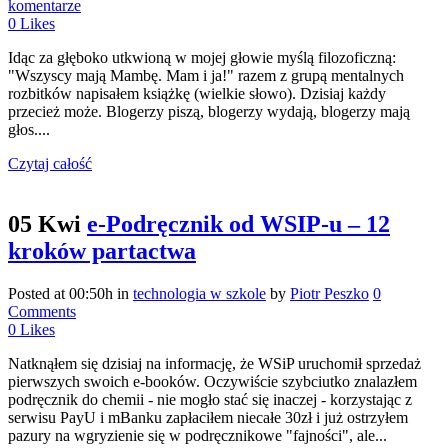
komentarze
0
Likes
Idąc za głęboko utkwioną w mojej głowie myślą filozoficzną:
"Wszyscy mają Mambę. Mam i ja!" razem z grupą mentalnych
rozbitków napisałem książkę (wielkie słowo). Dzisiaj każdy
przecież może. Blogerzy piszą, blogerzy wydają, blogerzy mają
głos....
Czytaj całość
05 Kwi
e-Podręcznik od WSIP-u – 12
kroków partactwa
Posted at 00:50h
in
technologia w szkole
by
Piotr Peszko
0
Comments
0
Likes
Natknąłem się dzisiaj na informację, że WSiP uruchomił sprzedaż
pierwszych swoich e-booków. Oczywiście szybciutko znalazłem
podręcznik do chemii - nie mogło stać się inaczej - korzystając z
serwisu PayU i mBanku zapłaciłem niecałe 30zł i już ostrzyłem
pazury na wgryzienie się w podręcznikowe "fajności", ale...