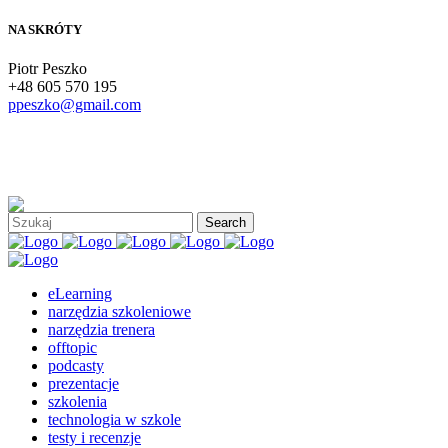
NA SKRÓTY
Piotr Peszko
+48 605 570 195
ppeszko@gmail.com
eLearning
narzędzia szkoleniowe
narzędzia trenera
offtopic
podcasty
prezentacje
szkolenia
technologia w szkole
testy i recenzje