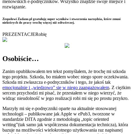
menowskich e-podręczników. Wszystko znajdzie swoje miejsce i
rozwiązanie.
Zespołowi Zadane.pl gratuluję super wyników i stworzenia narzędzia, które zmusi
niektórych do pracy trochę więcej niż odtwórczej.
PREZENTACJE
Robię
Osobiście…
Zanim opublikowałem ten tekst pomyślałem, że trochę mi szkoda
tego projektu. Szkoda, bo miałem wobec niego spore oczekiwania.
Szkoda mi zwłaszcza e-podręczników i tego, że jakoś tak
emocjonalnie i „wiedzowo” się w niego zaangażowałem
. Z ciężkim
sercem przychodzi mi pisać, że przestałem w niego wierzyć, że
widząc nieudolność w jego realizacji robi mi się po prostu przykro.
Marzyły mi się e-podręczniki oparte na aktualnie stosowanej
technologii – publikowane jak Apple w ePub3, tworzone w
standardzie DITA zgodnie z metodologią „topic oriented
writing”(tak samo jak współczesna dokumentacja technicza), która
bazuje na możliwości wielokrotnego użytkowania raz napisanej