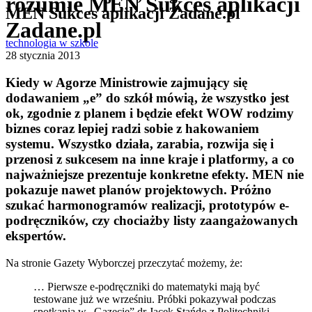
rozumie MEN Sukces aplikacji
MEN Sukces aplikacji Zadane.pl
Zadane.pl
technologia w szkole
28 stycznia 2013
Kiedy w Agorze Ministrowie zajmujący się
dodawaniem „e” do szkół mówią, że wszystko jest
ok, zgodnie z planem i będzie efekt WOW rodzimy
biznes coraz lepiej radzi sobie z hakowaniem
systemu. Wszystko działa, zarabia, rozwija się i
przenosi z sukcesem na inne kraje i platformy, a co
najważniejsze prezentuje konkretne efekty.
MEN nie
pokazuje nawet planów projektowych
. Próżno
szukać harmonogramów realizacji, prototypów e-
podręczników, czy chociażby listy zaangażowanych
ekspertów.
Na stronie Gazety Wyborczej przeczytać możemy, że:
… Pierwsze e-podręczniki do matematyki mają być
testowane już we wrześniu. Próbki pokazywał podczas
spotkania w „Gazecie” dr Jacek Stańdo z Politechniki