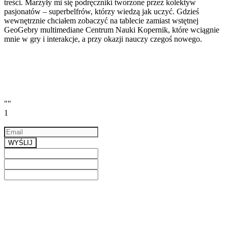
treści. Marzyły mi się podręczniki tworzone przez kolektyw
pasjonatów – superbelfrów, którzy wiedzą jak uczyć. Gdzieś
wewnętrznie chciałem zobaczyć na tablecie zamiast wstętnej
GeoGebry multimediane Centrum Nauki Kopernik, które wciągnie
mnie w gry i interakcje, a przy okazji nauczy czegoś nowego.
""
1
Email
a valid email
WYŚLIJ
Previous
Next