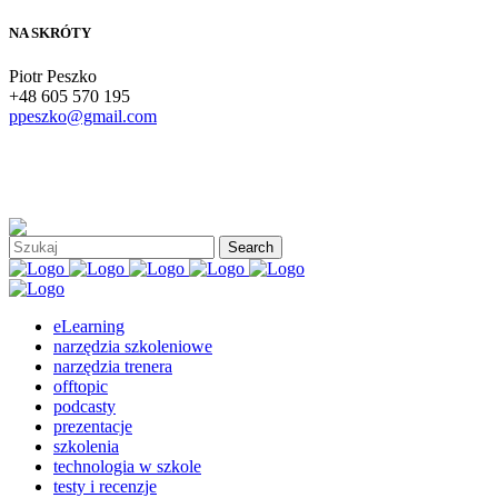
NA SKRÓTY
Piotr Peszko
+48 605 570 195
ppeszko@gmail.com
eLearning
narzędzia szkoleniowe
narzędzia trenera
offtopic
podcasty
prezentacje
szkolenia
technologia w szkole
testy i recenzje