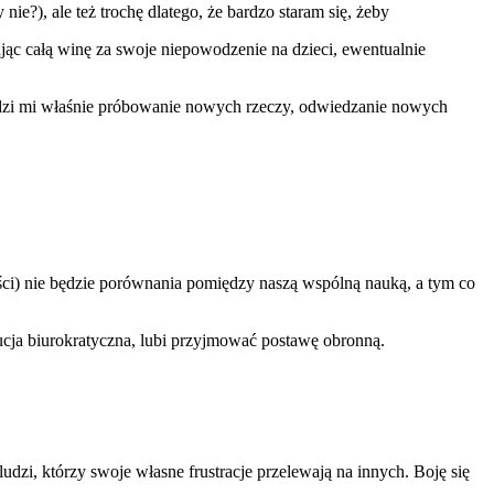
ie?), ale też trochę dlatego, że bardzo staram się, żeby
ucając całą winę za swoje niepowodzenie na dzieci, ewentualnie
odzi mi właśnie próbowanie nowych rzeczy, odwiedzanie nowych
zęści) nie będzie porównania pomiędzy naszą wspólną nauką, a tym co
tucja biurokratyczna, lubi przyjmować postawę obronną.
udzi, którzy swoje własne frustracje przelewają na innych. Boję się