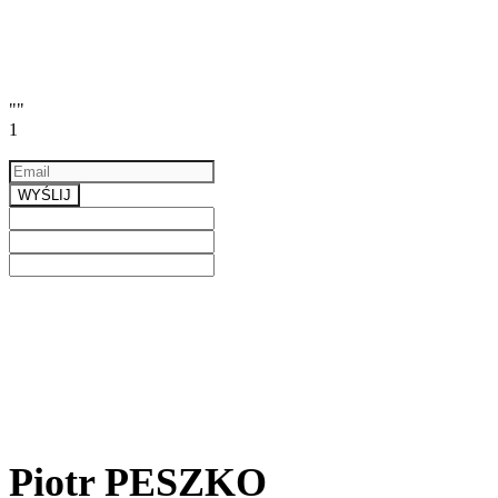
""
1
Email
a valid email
WYŚLIJ
Previous
Next
Piotr PESZKO