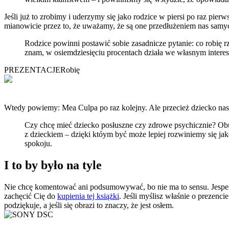
Jeśli już to zrobimy i uderzymy się jako rodzice w piersi po raz p
mianowicie przez to, że uważamy, że są one przedłużeniem nas samy
Rodzice powinni postawić sobie zasadnicze pytanie: co robię 
znam, w osiemdziesięciu procentach działa we własnym interesi
PREZENTACJE
Robię
Wtedy powiemy: Mea Culpa po raz kolejny. Ale przecież dziecko nas de
Czy chcę mieć dziecko posłuszne czy zdrowe psychicznie? Obu
z dzieckiem – dzięki któym być może lepiej rozwiniemy się ja
spokoju.
I to by było na tyle
Nie chcę komentować ani podsumowywać, bo nie ma to sensu. Jesper
zachęcić Cię do
kupienia tej książki
. Jeśli myślisz właśnie o prezenci
podziękuje, a jeśli się obrazi to znaczy, że jest osłem.