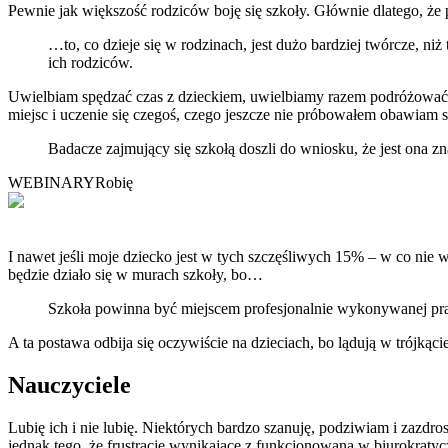
Pewnie jak większość rodziców boję się szkoły. Głównie dlatego, że pa
…to, co dzieje się w rodzinach, jest dużo bardziej twórcze, niż
ich rodziców.
Uwielbiam spędzać czas z dzieckiem, uwielbiamy razem podróżować 
miejsc i uczenie się czegoś, czego jeszcze nie próbowałem obawiam 
Badacze zajmujący się szkołą doszli do wniosku, że jest ona z
WEBINARY
Robię
I nawet jeśli moje dziecko jest w tych szczęśliwych 15% – w co nie w
będzie działo się w murach szkoły, bo…
Szkoła powinna być miejscem profesjonalnie wykonywanej pracy,
A ta postawa odbija się oczywiście na dzieciach, bo lądują w trójką
Nauczyciele
Lubię ich i nie lubię. Niektórych bardzo szanuję, podziwiam i zazdro
jednak tego, że frustracje wynikające z funkcjonowana w biurokratyc