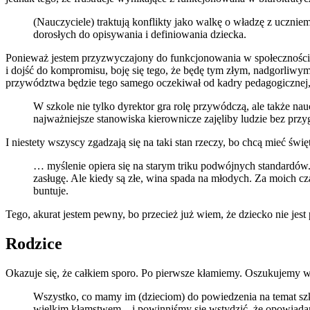
(Nauczyciele) traktują konflikty jako walkę o władzę z uczni
dorosłych do opisywania i definiowania dziecka.
Ponieważ jestem przyzwyczajony do funkcjonowania w społecznościac
i dojść do kompromisu, boję się tego, że będę tym złym, nadgorliwym
przywództwa będzie tego samego oczekiwał od kadry pedagogicznej
W szkole nie tylko dyrektor gra rolę przywódczą, ale także n
najważniejsze stanowiska kierownicze zajęliby ludzie bez przy
I niestety wszyscy zgadzają się na taki stan rzeczy, bo chcą mieć świę
… myślenie opiera się na starym triku podwójnych standardów. 
zasługę. Ale kiedy są złe, wina spada na młodych. Za moich cz
buntuje.
Tego, akurat jestem pewny, bo przecież już wiem, że dziecko nie jest 
Rodzice
Okazuje się, że całkiem sporo. Po pierwsze kłamiemy. Oszukujemy wł
Wszystko, co mamy im (dzieciom) do powiedzenia na temat szkoł
wielkim kłamstwem – i powinniśmy się wstydzić, że opowiadamy