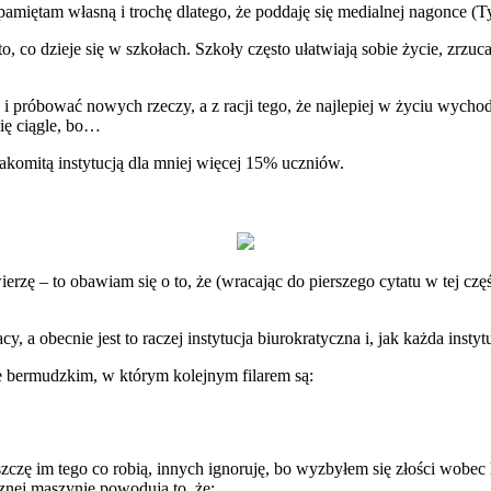
miętam własną i trochę dlatego, że poddaję się medialnej nagonce (Ty n
 to, co dzieje się w szkołach. Szkoły często ułatwiają sobie życie, zrz
i próbować nowych rzeczy, a z racji tego, że najlepiej w życiu wych
się ciągle, bo…
nakomitą instytucją dla mniej więcej 15% uczniów.
ierzę – to obawiam się o to, że (wracając do pierszego cytatu w tej c
 a obecnie jest to raczej instytucja biurokratyczna i, jak każda insty
cie bermudzkim, w którym kolejnym filarem są:
szczę im tego co robią, innych ignoruję, bo wyzbyłem się złości wobec l
znej maszynie powodują to, że: