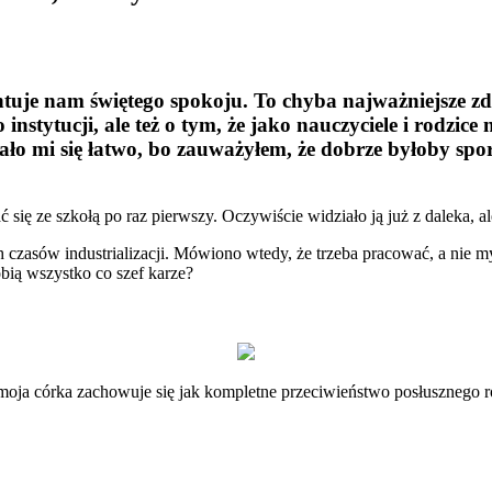
tuje nam świętego spokoju. To chyba najważniejsze zda
o instytucji, ale też o tym, że jako nauczyciele i rodz
ytało mi się łatwo, bo zauważyłem, że dobrze byłoby sp
 się ze szkołą po raz pierwszy. Oczywiście widziało ją już z daleka, 
h czasów industrializacji. Mówiono wtedy, że trzeba pracować, a nie m
robią wszystko co szef karze?
oja córka zachowuje się jak kompletne przeciwieństwo posłusznego robo