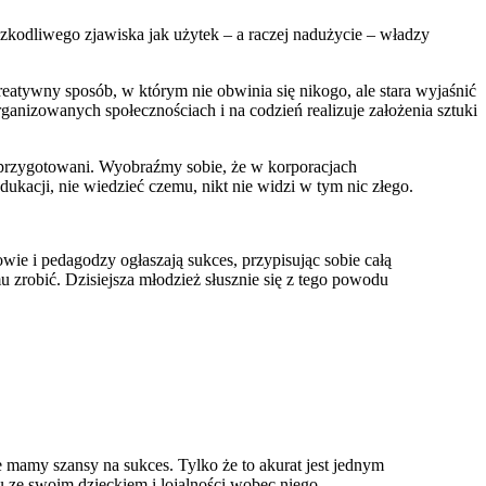
szkodliwego zjawiska jak użytek – a raczej nadużycie – władzy
atywny sposób, w którym nie obwinia się nikogo, ale stara wyjaśnić
ganizowanych społecznościach i na codzień realizuje założenia sztuki
go przygotowani. Wyobraźmy sobie, że w korporacjach
ukacji, nie wiedzieć czemu, nikt nie widzi w tym nic złego.
wie i pedagodzy ogłaszają sukces, przypisując sobie całą
u zrobić. Dzisiejsza młodzież słusznie się z tego powodu
e mamy szansy na sukces. Tylko że to akurat jest jednym
 ze swoim dzieckiem i lojalności wobec niego.