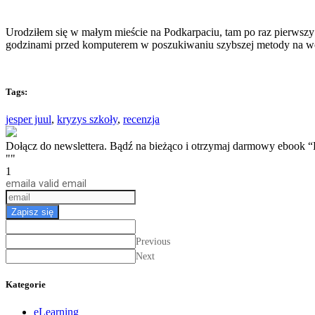
Urodziłem się w małym mieście na Podkarpaciu, tam po raz pierwszy 
godzinami przed komputerem w poszukiwaniu szybszej metody na w
Tags:
jesper juul
,
kryzys szkoły
,
recenzja
Dołącz do newslettera. Bądź na bieżąco i otrzymaj darmow
""
1
email
a valid email
Zapisz się
Previous
Next
Kategorie
eLearning