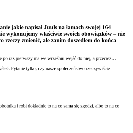
nie jakie napisał Juuls na łamach swojej 164
ice nie wykonujemy właściwie swoich obowiązków – nie
oro rzeczy zmienić, ale zanim doszedłem do końca
ale po raz pierwszy ma we wrześniu wejść do niej, a przecież…
yśleć. Pytanie tylko, czy nasze społeczeństwo rzeczywiście
tnika i robi dokładnie to na co sama się zgodzi, albo to na co