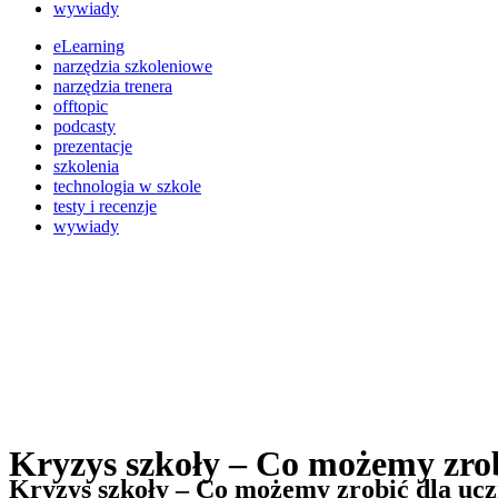
wywiady
eLearning
narzędzia szkoleniowe
narzędzia trenera
offtopic
podcasty
prezentacje
szkolenia
technologia w szkole
testy i recenzje
wywiady
Kryzys szkoły – Co możemy zrobi
Kryzys szkoły – Co możemy zrobić dla uczn