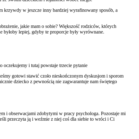
iom krzywdy w jeszcze inny bardziej wyrafinowany sposób, a
yobrażenie, jakie mam o sobie? Większość rodziców, których
le byłoby lepiej, gdyby te proporcje były wyrównane.
o oczekujemy i tutaj powstaje trzecie pytanie
esteśmy gotowi stawić czoło nieskończonym dyskusjom i sporom
hicznie dziecko z pewnością nie zagwarantuje nam świętego
em i obserwacjami zdobytymi w pracy psychologa. Pozostaje mi
li przeczyta ją i weźmie z niej coś dla siebie to wróci i Ci