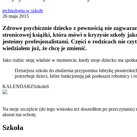
technologia w szkole
26 maja 2015
Zdrowe psychicznie dziecko z pewnością nie zagwaran
stronicowej książki, która mówi o kryzysie szkoły jak
jesteśmy profesjonalistami. Części o rodzicach nie cz
wiedziałem już, że chcę je zmienić.
Jako rodzic stoję właśnie w momencie, kiedy moje dziecko ma spotkać
Dzisiejsza szkoła do złudzenia przypomina fabrykę pionierskic
potrzebuje dzieci, które funkcjonują jak posłuszni robotnicy i 
KALENDARZ
Szkoleń
Na moje szczęście (do tego wniosku też doszedłem po przeczytaniu) m
akurat ma ochotę.
Szkoła