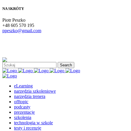
NA SKRÓTY
Piotr Peszko
+48 605 570 195
ppeszko@gmail.com
eLearning
narzędzia szkoleniowe
narzędzia trenera
offtopic
podcasty
prezentacje
szkolenia
technologia w szkole
testy i recenzje