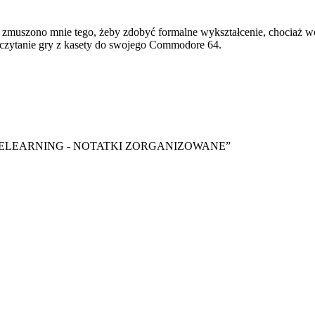
zmuszono mnie tego, żeby zdobyć formalne wykształcenie, chociaż wol
czytanie gry z kasety do swojego Commodore 64.
y ebook “ELEARNING - NOTATKI ZORGANIZOWANE”