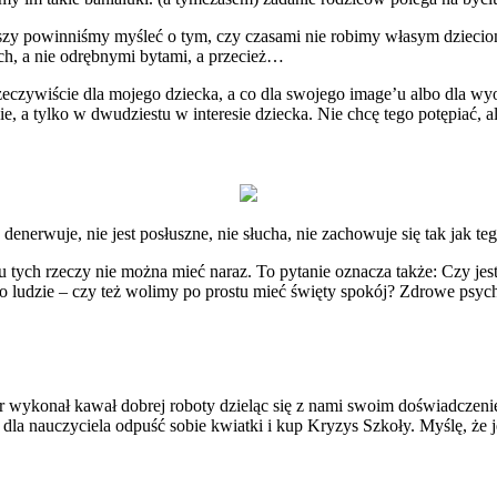
ierwszy powinniśmy myśleć o tym, czy czasami nie robimy własym dziec
ch, a nie odrębnymi bytami, a przecież…
rzeczywiście dla mojego dziecka, a co dla swojego image’u albo dla w
e, a tylko w dwudziestu w interesie dziecka. Nie chcę tego potępiać, a
nerwuje, nie jest posłuszne, nie słucha, nie zachowuje się tak jak teg
 tych rzeczy nie można mieć naraz. To pytanie oznacza także: Czy j
ko ludzie – czy też wolimy po prostu mieć święty spokój? Zdrowe psyc
 wykonał kawał dobrej roboty dzieląc się z nami swoim doświadczeni
e dla nauczyciela odpuść sobie kwiatki i kup Kryzys Szkoły. Myślę, że jeś