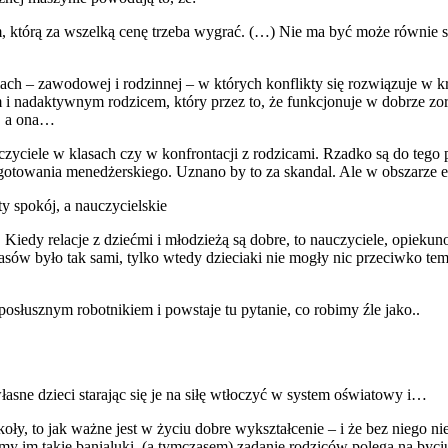
em, którą za wszelką cenę trzeba wygrać. (…) Nie ma być może równie 
h – zawodowej i rodzinnej – w których konflikty się rozwiązuje w kre
 i nadaktywnym rodzicem, który przez to, że funkcjonuje w dobrze zor
, a ona…
auczyciele w klasach czy w konfrontacji z rodzicami. Rzadko są do te
gotowania menedżerskiego. Uznano by to za skandal. Ale w obszarze ed
ty spokój, a nauczycielskie
Kiedy relacje z dziećmi i młodzieżą są dobre, to nauczyciele, opiekuno
asów było tak sami, tylko wtedy dzieciaki nie mogły nic przeciwko tem
posłusznym robotnikiem i powstaje tu pytanie, co robimy źle jako..
asne dzieci starając się je na siłę wtłoczyć w system oświatowy i…
y, to jak ważne jest w życiu dobre wykształcenie – i że bez niego ni
 im takie banialuki. (a tymczasem) zadanie rodziców polega na byciu