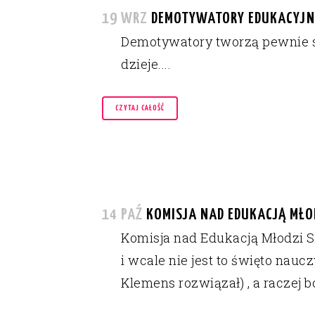
19 WRZ
DEMOTYWATORY EDUKACYJNE
Demotywatory tworzą pewnie sa
dzieje....
CZYTAJ CAŁOŚĆ
14 PAŹ
KOMISJA NAD EDUKACJĄ MŁO
Komisja nad Edukacją Młodzi Sz
i wcale nie jest to święto nau
Klemens rozwiązał) , a raczej 