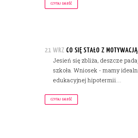
CZYTAJ CAŁOŚĆ
21 WRZ
CO SIĘ STAŁO Z MOTYWACJĄ
Jesień się zbliża, deszcze pad
szkoła. Wniosek - mamy idealn
edukacyjnej hipotermii....
CZYTAJ CAŁOŚĆ