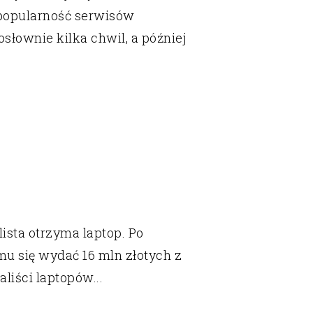
 popularność serwisów
słownie kilka chwil, a później
ista otrzyma laptop. Po
mu się wydać 16 mln złotych z
liści laptopów...