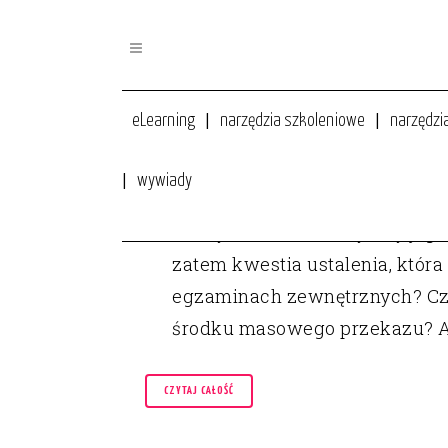
eLearning
narzędzia szkoleniowe
narzędzi
wywiady
11 MAJ
FAKTY I MITY POLSKIEJ OŚW
Każdy rodzic chciałby, aby jeg
zatem kwestia ustalenia, która 
egzaminach zewnętrznych? Czy
środku masowego przekazu? A.
CZYTAJ CAŁOŚĆ