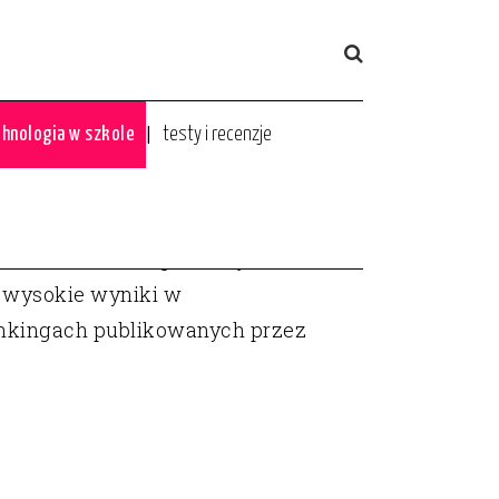
hnologia w szkole
testy i recenzje
łnie zrozumiała, pozostaje
ją wysokie wyniki w
ankingach publikowanych przez