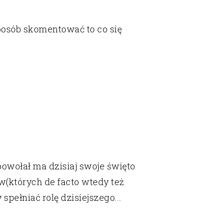
posób skomentować to co się
powołał ma dzisiaj swoje święto
ów(których de facto wtedy też
pełniać rolę dzisiejszego...