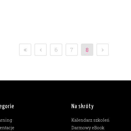
6
7
8
egorie
Na skróty
arning
Kalendarz szkoleń
entacje
Darmowy eBook