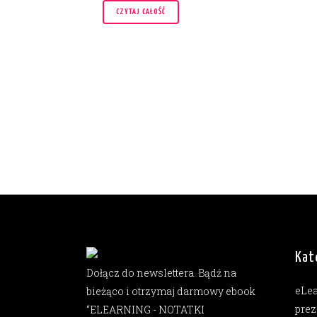
CZYTAJ CAŁOŚĆ
Kat
Dołącz do newslettera. Bądź na
eLe
bieżąco i otrzymaj darmowy ebook
prez
“ELEARNING - NOTATKI