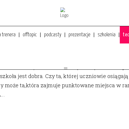
a trenera
offtopic
podcasty
prezentacje
szkolenia
tec
IATY. CZĘŚĆ 2: ILUZORYCZNA MOC RANKINGÓW
o dziecko uczęszczało do dobrej szkoły. Rzecz zupe
szkoła jest dobra. Czy ta, której uczniowie osiąga
 może ta,która zajmuje punktowane miejsca w r
..