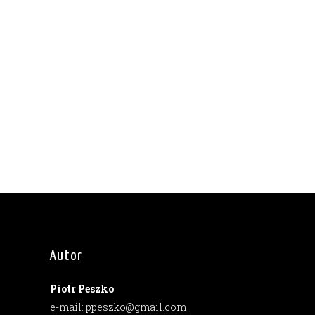
Autor
Piotr Peszko
e-mail: ppeszko@gmail.com