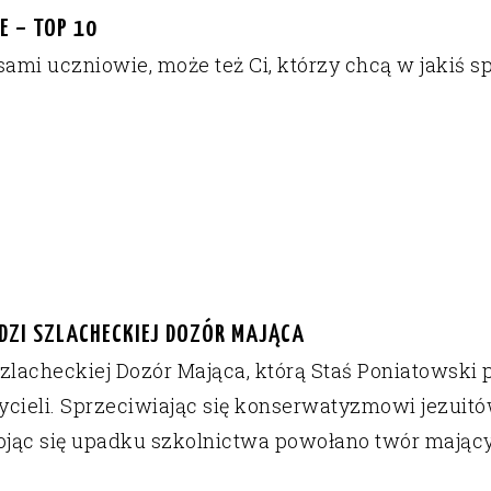
 – TOP 10
mi uczniowie, może też Ci, którzy chcą w jakiś s
DZI SZLACHECKIEJ DOZÓR MAJĄCA
lacheckiej Dozór Mająca, którą Staś Poniatowski 
czycieli. Sprzeciwiając się konserwatyzmowi jezuit
bojąc się upadku szkolnictwa powołano twór mający s