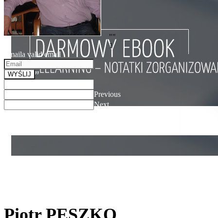
""
1
Email
a valid email
WYŚLIJ
Previous
Next
Piotr PESZKO