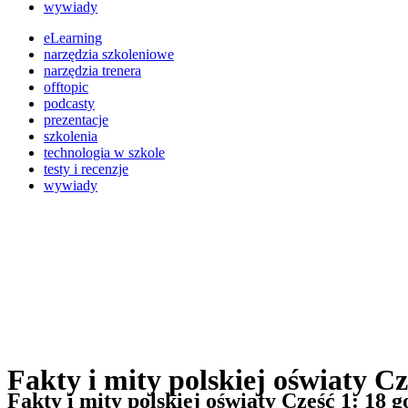
wywiady
eLearning
narzędzia szkoleniowe
narzędzia trenera
offtopic
podcasty
prezentacje
szkolenia
technologia w szkole
testy i recenzje
wywiady
Fakty i mity polskiej oświaty Cz
Fakty i mity polskiej oświaty Część 1: 18 