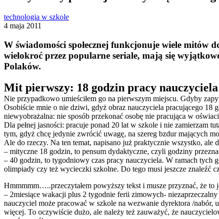
technologia w szkole
4 maja 2011
W świadomości społecznej funkcjonuje wiele mitów d
wielokroć przez popularne seriale, mają się wyjątkow
Polaków.
Mit pierwszy: 18 godzin pracy nauczyciela
Nie przypadkowo umieściłem go na pierwszym miejscu. Gdyby zapyta
Osobiście mnie o nie dziwi, gdyż obraz nauczyciela pracującego 18 g
niewyobrażalna: nie sposób przekonać osobę nie pracująca w oświacie,
Dla pełnej jasności: pracuje ponad 20 lat w szkole i nie zamierzam tu
tym, gdyż chcę jedynie zwrócić uwagę, na szereg bzdur mających m
Ale do rzeczy. Na ten temat, napisano już praktycznie wszystko, ale
– mityczne 18 godzin, to pensum dydaktyczne, czyli godziny przezna
– 40 godzin, to tygodniowy czas pracy nauczyciela. W ramach tych go
olimpiady czy też wycieczki szkolne. Do tego musi jeszcze znaleźć cz
Hmmmmm…..przeczytałem powyższy tekst i musze przyznać, że to jedy
– 2miesiące wakacji plus 2 tygodnie ferii zimowych- niezaprzeczalny fa
nauczyciel może pracować w szkole na wezwanie dyrektora /nabór, uk
więcej. To oczywiście dużo, ale należy też zauważyć, że nauczyciel