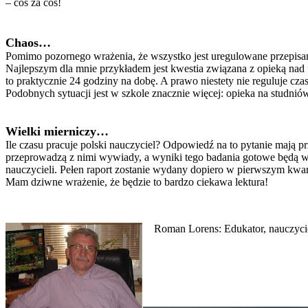
– coś za coś!
Chaos…
Pomimo pozornego wrażenia, że wszystko jest uregulowane przepisam
Najlepszym dla mnie przykładem jest kwestia związana z opieką nad u
to praktycznie 24 godziny na dobę. A prawo niestety nie reguluje cza
Podobnych sytuacji jest w szkole znacznie więcej: opieka na studni
Wielki mierniczy…
Ile czasu pracuje polski nauczyciel? Odpowiedź na to pytanie mają p
przeprowadzą z nimi wywiady, a wyniki tego badania gotowe będą w c
nauczycieli. Pełen raport zostanie wydany dopiero w pierwszym kwar
Mam dziwne wrażenie, że będzie to bardzo ciekawa lektura!
Roman Lorens: Edukator, nauczycie