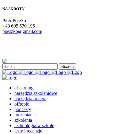
NA SKRÓTY
Piotr Peszko
+48 605 570 195
ppeszko@gmail.com
eLearning
narzędzia szkoleniowe
narzędzia trenera
offtopic
podcasty
prezentacje
szkolenia
technologia w szkole
testy i recenzje