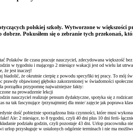
otyczących polskiej szkoły. Wytworzone w większości 
o dobrze. Pokusiłem się o zebranie tych przekonań, kt
ć Polaków ile czasu pracuje nauczyciel, zdecydowana większość bez
odzin w tygodniu i mającego 2 miesiące wakacji jest od wielu lat utrw
 że jest inaczej!
taj biadolić, że okrutnie cierpię z powodu specyfiki tej pracy. To mój
oc prawdy objawionej głęboko zakorzenionej w świadomości społeczne
 dla porządku przypomnę najważniejsze fakty:
czone na prowadzenie lekcji
dzin nauczyciel realizuje pensum dydaktyczne, spotyka się z rodzicami
as na tak fascynujące /przynajmniej dla mnie/ zajęcie jak poprawa kla
nie dość pobieżnie sporządzona lista czynności, które musi wykonać
kt! Ale: 2 miesiące, to 8 tygodni, czyli 40 dni plus 10 dni ferii- łącz
ładanie podziału godzin, czyli pozostaje 43 dni. Urlop pracownika n
owi urlop przysługuje w ustalonych odgórnie terminach i nie ma możliw