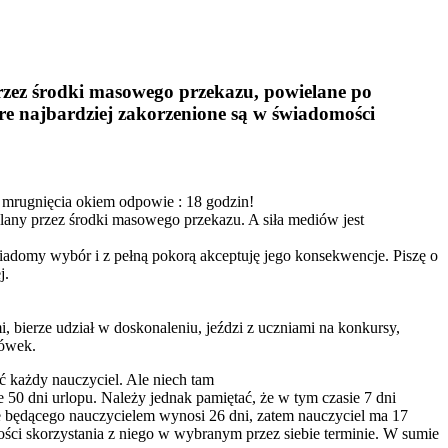
przez środki masowego przekazu, powielane po
óre najbardziej zakorzenione są w świadomości
 mrugnięcia okiem odpowie : 18 godzin!
alany przez środki masowego przekazu. A siła mediów jest
 świadomy wybór i z pełną pokorą akceptuję jego konsekwencje. Piszę o
j.
, bierze udział w doskonaleniu, jeździ z uczniami na konkursy,
sówek.
 każdy nauczyciel. Ale niech tam
nie 50 dni urlopu. Należy jednak pamiętać, że w tym czasie 7 dni
ie będącego nauczycielem wynosi 26 dni, zatem nauczyciel ma 17
ości skorzystania z niego w wybranym przez siebie terminie. W sumie