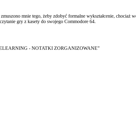
zmuszono mnie tego, żeby zdobyć formalne wykształcenie, chociaż wol
czytanie gry z kasety do swojego Commodore 64.
y ebook “ELEARNING - NOTATKI ZORGANIZOWANE”