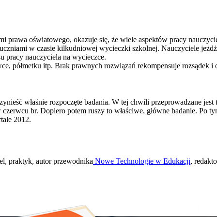
i prawa oświatowego, okazuje się, że wiele aspektów pracy nauczyci
czniami w czasie kilkudniowej wycieczki szkolnej. Nauczyciele jeżdżąc
su pracy nauczyciela na wycieczce.
ówce, półmetku itp. Brak prawnych rozwiązań rekompensuje rozsądek i 
rzynieść właśnie rozpoczęte badania. W tej chwili przeprowadzane jest
zerwcu br. Dopiero potem ruszy to właściwe, główne badanie. Po tym e
tale 2012.
l, praktyk, autor przewodnika
Nowe Technologie w Edukacji
, redakt