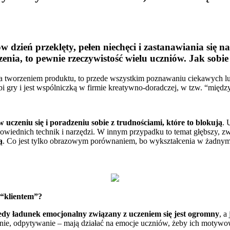
ów dzień przeklęty, pełen niechęci i zastanawiania się 
rzenia, to pewnie rzeczywistość wielu uczniów. Jak sobi
za tworzeniem produktu, to przede wszystkim poznawaniu ciekawych lu
bi gry i jest wspólniczką w firmie kreatywno-doradczej, w tzw. “międ
uczeniu się i poradzeniu sobie z trudnościami, które to blokują
. 
odpowiednich technik i narzędzi. W innym przypadku to temat głębszy, 
ą
. Co jest tylko obrazowym porównaniem, bo wykształcenia w żadnym
 “klientem”?
edy ładunek emocjonalny związany z uczeniem się jest ogromny
, a
e, odpytywanie – mają działać na emocje uczniów, żeby ich motywować