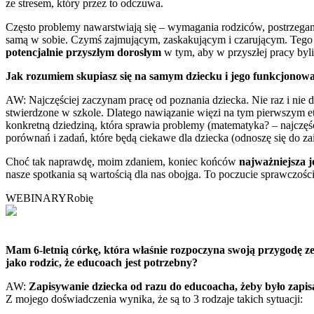
ze stresem, który przez to odczuwa.
Często problemy nawarstwiają się – wymagania rodziców, postrzegan
samą w sobie. Czymś zajmującym, zaskakującym i czarującym. Tego nies
potencjalnie przyszłym dorosłym
w tym, aby w przyszłej pracy byli
Jak rozumiem skupiasz się na samym dziecku i jego funkcjonowani
AW: Najczęściej zaczynam pracę od poznania dziecka. Nie raz i nie d
stwierdzone w szkole. Dlatego nawiązanie więzi na tym pierwszym et
konkretną dziedziną, która sprawia problemy (matematyka? – najczęśc
porównań i zadań, które będą ciekawe dla dziecka (odnoszę się do zai
Choć tak naprawdę, moim zdaniem, koniec końców
najważniejsza j
nasze spotkania są wartością dla nas obojga. To poczucie sprawczo
WEBINARY
Robię
Mam 6-letnią córkę, która właśnie rozpoczyna swoją przygodę z
jako rodzic, że educoach jest potrzebny?
AW:
Zapisywanie dziecka od razu do educoacha, żeby było zapis
Z mojego doświadczenia wynika, że są to 3 rodzaje takich sytuacji: