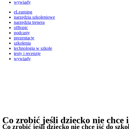
wywiady
eLearning
narzędzia szkoleniowe
narzędzia trenera
offtopic
podcasty
prezentacje
szkolenia
technologia w szkole
testy i recenzje
wywiady
Co zrobić jeśli dziecko nie chc
Co zrobić jeśli dziecko nie chce iść do s