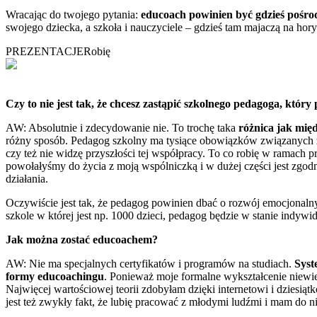
Wracając do twojego pytania:
educoach powinien być gdzieś pośro
swojego dziecka, a szkoła i nauczyciele – gdzieś tam majaczą na hory
PREZENTACJE
Robię
Czy to nie jest tak, że chcesz zastąpić szkolnego pedagoga, któ
AW: Absolutnie i zdecydowanie nie. To trochę taka
różnica jak mię
różny sposób. Pedagog szkolny ma tysiące obowiązków związanych 
czy też nie widzę przyszłości tej współpracy. To co robię w ramach 
powołałyśmy do życia z moją wspólniczką i w dużej części jest zgodne 
działania.
Oczywiście jest tak, że pedagog powinien dbać o rozwój emocjonalny
szkole w której jest np. 1000 dzieci, pedagog będzie w stanie indywi
Jak można zostać educoachem?
AW: Nie ma specjalnych certyfikatów i programów na studiach.
Syst
formy educoachingu
. Ponieważ moje formalne wykształcenie niewie
Najwięcej wartościowej teorii zdobyłam dzięki internetowi i dziesią
jest też zwykły fakt, że lubię pracować z młodymi ludźmi i mam do n