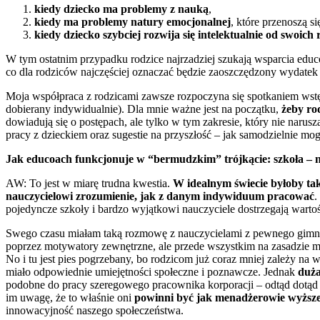
kiedy dziecko ma problemy z nauką
,
kiedy ma problemy natury emocjonalnej
, które przenoszą si
kiedy dziecko szybciej rozwija się intelektualnie od swoich
W tym ostatnim przypadku rodzice najrzadziej szukają wsparcia educo
co dla rodziców najczęściej oznaczać będzie zaoszczędzony wydatek
Moja współpraca z rodzicami zawsze rozpoczyna się spotkaniem wstęp
dobierany indywidualnie). Dla mnie ważne jest na początku,
żeby rod
dowiadują się o postępach, ale tylko w tym zakresie, który nie narus
pracy z dzieckiem oraz sugestie na przyszłość – jak samodzielnie mo
Jak educoach funkcjonuje w “bermudzkim” trójkącie: szkoła – n
AW: To jest w miarę trudna kwestia.
W idealnym świecie byłoby tak
nauczycielowi zrozumienie, jak z danym indywiduum pracować
.
pojedyncze szkoły i bardzo wyjątkowi nauczyciele dostrzegają warto
Swego czasu miałam taką rozmowę z nauczycielami z pewnego gimna
poprzez motywatory zewnętrzne, ale przede wszystkim na zasadzie mo
No i tu jest pies pogrzebany, bo rodzicom już coraz mniej zależy na 
miało odpowiednie umiejętności społeczne i poznawcze. Jednak
duża
podobne do pracy szeregowego pracownika korporacji – odtąd dotąd m
im uwagę, że to właśnie oni
powinni być jak menadżerowie wyższe
innowacyjność naszego społeczeństwa.