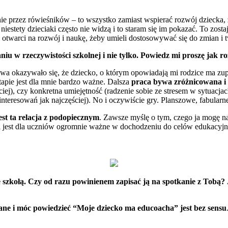
ie przez rówieśników – to wszystko zamiast wspierać rozwój dziecka,
tety dzieciaki często nie widzą i to staram się im pokazać. To zostaje
 otwarci na rozwój i naukę, żeby umieli dostosowywać się do zmian i 
u w rzeczywistości szkolnej i nie tylko. Powiedz mi proszę jak ro
wa okazywało się, że dziecko, o którym opowiadają mi rodzice ma zupeł
apie jest dla mnie bardzo ważne. Dalsza
praca bywa zróżnicowana i 
iej), czy konkretna umiejętność (radzenie sobie ze stresem w sytuacja
nteresowań jak najczęściej). No i oczywiście gry. Planszowe, fabularn
est ta relacja z podopiecznym
. Zawsze myślę o tym, czego ja mogę na
ści jest dla uczniów ogromnie ważne w dochodzeniu do celów edukacyj
e szkołą. Czy od razu powinienem zapisać ją na spotkanie z Tob
ane i móc powiedzieć “Moje dziecko ma educoacha” jest bez sensu