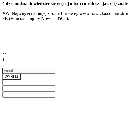
Gdzie można dowiedzieć się więcej o tym co robisz i jak Cię znale
AW: Najwięcej na mojej stronie firmowej: www.nowicka.co i na stron
FB (Educoaching by Nowicka&Co).
""
1
Email
a valid email
WYŚLIJ
Previous
Next