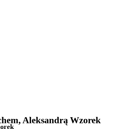
oachem, Aleksandrą Wzorek
zorek