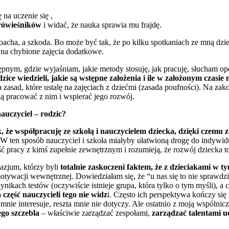
ę na uczenie się ,
 rówieśników
i widać, że nauka sprawia mu frajdę.
acha, a szkoda. Bo może być tak, że po kilku spotkaniach ze mną dziec
 na chybione zajęcia dodatkowe.
nym, gdzie wyjaśniam, jakie metody stosuję, jak pracuję, słucham opow
zice wiedzieli, jakie są wstępne założenia i ile w założonym czasi
za zasad, które ustalę na zajęciach z dziećmi (zasada poufności). Na z
gą pracować z nim i wspierać jego rozwój.
auczyciel – rodzic?
, że współpracuję ze szkołą i nauczycielem dziecka, dzięki czemu 
 W ten sposób nauczyciel i szkoła miałyby ułatwioną drogę do indywidua
ść pracy z kimś zupełnie zewnętrznym i rozumieją, że rozwój dziecka t
zjum, którzy byli
totalnie zaskoczeni faktem, że z dzieciakami 
tywacji wewnętrznej. Dowiedziałam się, że “u nas się to nie sprawdzi
wynikach testów (oczywiście istnieje grupa, która tylko o tym myśli), 
 część nauczycieli tego nie widz
i. Często ich perspektywa kończy się 
nie interesuje, reszta mnie nie dotyczy. Ale ostatnio z moją wspólni
go szczebla
– właściwie zarządzać zespołami,
zarządzać talentami u