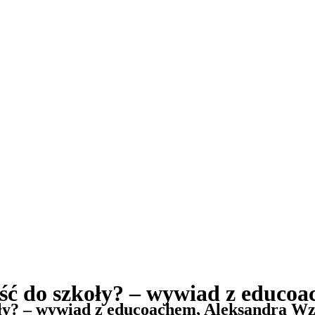
e iść do szkoły? – wywiad z educ
zkoły? – wywiad z educoachem, Aleksandrą W