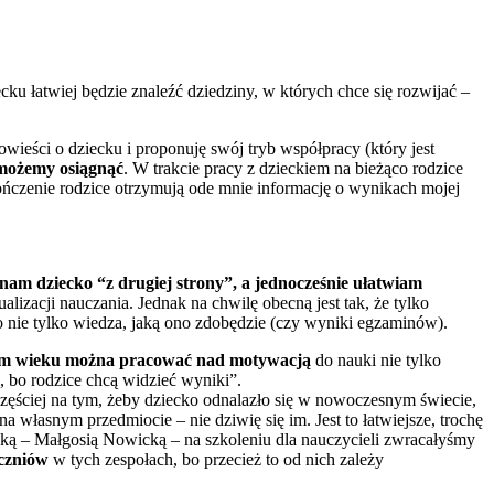
ku łatwiej będzie znaleźć dziedziny, w których chce się rozwijać –
ieści o dziecku i proponuję swój tryb współpracy (który jest
e możemy osiągnąć
. W trakcie pracy z dzieckiem na bieżąco rodzice
akończenie rodzice otrzymują ode mnie informację o wynikach mojej
znam dziecko “z drugiej strony”, a jednocześnie ułatwiam
lizacji nauczania. Jednak na chwilę obecną jest tak, że tylko
o nie tylko wiedza, jaką ono zdobędzie (czy wyniki egzaminów).
w tym wieku można pracować nad motywacją
do nauki nie tylko
, bo rodzice chcą widzieć wyniki”.
a częściej na tym, żeby dziecko odnalazło się w nowoczesnym świecie,
na własnym przedmiocie – nie dziwię się im. Jest to łatwiejsze, trochę
czką – Małgosią Nowicką – na szkoleniu dla nauczycieli zwracałyśmy
czniów
w tych zespołach, bo przecież to od nich zależy