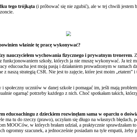
dku tego trójkąta
(i próbować się nie zgubić), ale w tej chwili jestem
zoncie.
ry powinien właśnie tę pracę wykonywać?
dzy nauczycielem wychowania fizycznego i prywatnym trenerem
. 
z funkcjonowaniem szkoły, których ja nie muszę wykonywać. Ja też 
pracy educoacha jest moją pasją i działaniem prowadzonym w ramach dzi
z naszą strategią CSR. Nie jest to zajęcie, które jest moim „etatem” i 
 i społeczny uczniów w danej szkole i pomagać im, jeśli mają problem
dualnie ogarnąć potrzeby każdego z nich. Choć spotkałam takich, którz
em educoachingu z dzieckiem rozwinęłam sama w oparciu o doświad
le ma tu do rzeczy (prawo), uczyłam się długo na własnych błędach, p
tkom MOOCów, w których brałam udział, a praktycznie sprawdzałam to n
ich ogromny szacunek, a jednocześnie posiadam na tyle empatii, żeby p