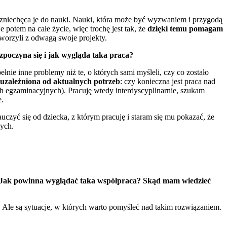
 zniechęca je do nauki. Nauki, która może być wyzwaniem i przygodą
 potem na całe życie, więc trochę jest tak, że
dzięki temu pomagam
tworzyli z odwagą swoje projekty.
zpoczyna się i jak wygląda taka praca?
nie inne problemy niż te, o których sami myśleli, czy co zostało
uzależniona od aktualnych potrzeb
: czy konieczna jest praca nad
ch egzaminacyjnych). Pracuję wtedy interdyscyplinarnie, szukam
e.
uczyć się od dziecka, z którym pracuję i staram się mu pokazać, że
nych.
ą? Jak powinna wyglądać taka współpraca? Skąd mam wiedzieć
. Ale są sytuacje, w których warto pomyśleć nad takim rozwiązaniem.