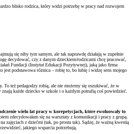
 bardzo blisko rodzica, który widzi potrzebę w pracy nad rozwojem
Zajmują się niby tym samym, ale tak naprawdę działają w zupełnie
mogę decydować, czy z danym dzieckiem/rodzicami chcę pracować,
ałań Fundacji (Instytut Edukacji Pozytywnej), jaką jako firma
to jest podstawowa różnica – robię to, bo lubię i widzę sens mojego
y. To też pedagodzy robią, ale nie możemy się oszukiwać, że w
y znają każde dziecko w szkole i o każdym potrafią coś powiedzieć.
czenie wielu lat pracy w korepetycjach, które ewoluowały to
otem zdecydowałam się na warsztaty z komunikacji i pracy z grupą.
a zajęciach z dziećmi (tak, po prostu tak). Sądzę, że ważną kwestią
rzewidzieć, jakiego wsparcia potrzebują.