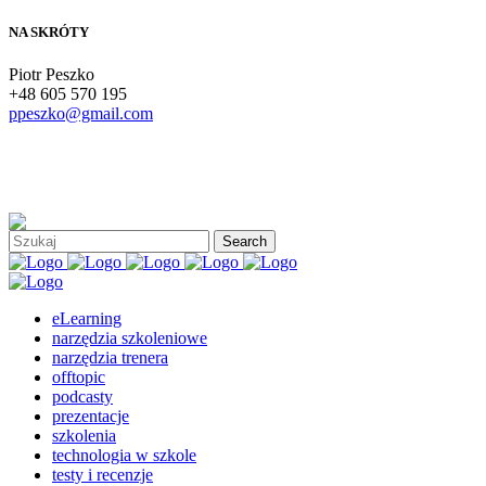
NA SKRÓTY
Piotr Peszko
+48 605 570 195
ppeszko@gmail.com
eLearning
narzędzia szkoleniowe
narzędzia trenera
offtopic
podcasty
prezentacje
szkolenia
technologia w szkole
testy i recenzje