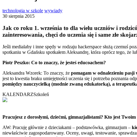
technologia w szkole
wywiady
30 sierpnia 2015
Jak co roku 1. września to dla wielu uczniów i rodzic
zainteresowania, chęci do uczenia się i same złe skoja
Jeśli medialaby i inne spędy w rodzaju hackerspace służą czemuś po
spotkaniu w Gdańsku spotkałem Aleksandrę, która oprócz tego, że lu
Piotr Peszko: Co to znaczy, że jesteś educoachem?
Aleksandra Wzorek: To znaczy, że
pomagam w odnalezieniu pasji w 
jest to kwestia braku umiejętności uczenia się i potrzeba poznania 
pomiędzy nauczycielką (modnie zwaną edukatorką), a terapeutk
KALENDARZ
Szkoleń
Pracujesz z dorosłymi, dziećmi, gimnazjalistami? Kto jest Twoim
AW: Pracuję głównie z dzieciakami – podstawówka, gimnazjum –
ki
niewłaściwie zagospodarowany. Oceny, uwagi, testowanie, sprawdzani