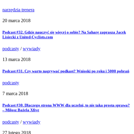
narzędzia trenera
20 marca 2018
Podcast #32. Gdzie nauczyć się więcej o sobie? Na Saharę zaprasza Jacek
Lisiecki z United-Cyclists.com
podcasty
/
wywiady
13 marca 2018
Podcast #31. Czy warto nagrywać podkast? Wnioski po roku i 5000 pobrań
podcasty
7 marca 2018
Podcast #30. Dlaczego strona WWW dla uczelni, to nie taka prosta sprawa?
– Miłosz Bażela Xfive
podcasty
/
wywiady
27 lutego 2018