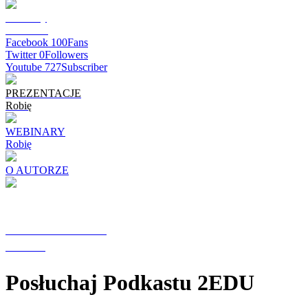
darmowy
E-BOOK
Facebook
100
Fans
Twitter
0
Followers
Youtube
727
Subscriber
PREZENTACJE
Robię
WEBINARY
Robię
O AUTORZE
GRUPY FACEBOOK
Prowadzę
Posłuchaj Podkastu 2EDU