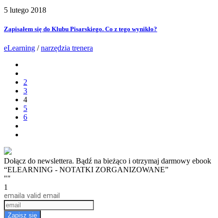
5 lutego 2018
Zapisałem się do Klubu Pisarskiego. Co z tego wynikło?
eLearning
/
narzędzia trenera
2
3
4
5
6
Dołącz do newslettera. Bądź na bieżąco i otrzymaj darmowy ebook
“ELEARNING - NOTATKI ZORGANIZOWANE”
""
1
email
a valid email
Zapisz się