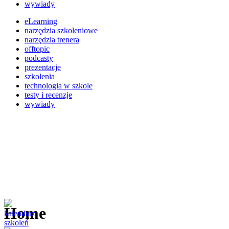
wywiady
eLearning
narzędzia szkoleniowe
narzędzia trenera
offtopic
podcasty
prezentacje
szkolenia
technologia w szkole
testy i recenzje
wywiady
Home
kalendarz
szkoleń