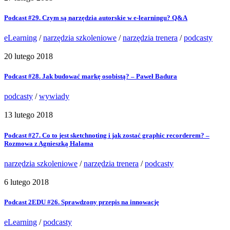
Podcast #29. Czym są narzędzia autorskie w e-learningu? Q&A
eLearning
/
narzędzia szkoleniowe
/
narzędzia trenera
/
podcasty
20 lutego 2018
Podcast #28. Jak budować markę osobistą? – Paweł Badura
podcasty
/
wywiady
13 lutego 2018
Podcast #27. Co to jest sketchnoting i jak zostać graphic recorderem? –
Rozmowa z Agnieszką Halama
narzędzia szkoleniowe
/
narzędzia trenera
/
podcasty
6 lutego 2018
Podcast 2EDU #26. Sprawdzony przepis na innowację
eLearning
/
podcasty