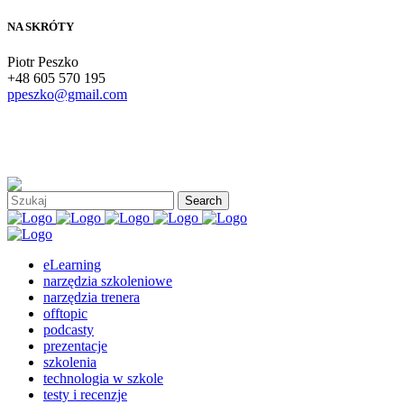
NA SKRÓTY
Piotr Peszko
+48 605 570 195
ppeszko@gmail.com
eLearning
narzędzia szkoleniowe
narzędzia trenera
offtopic
podcasty
prezentacje
szkolenia
technologia w szkole
testy i recenzje