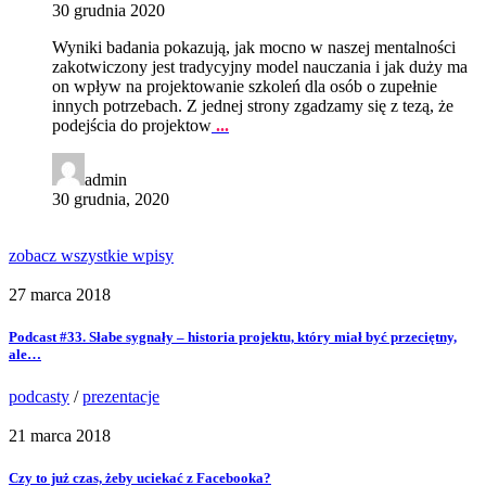
30 grudnia 2020
Wyniki badania pokazują, jak mocno w naszej mentalności
zakotwiczony jest tradycyjny model nauczania i jak duży ma
on wpływ na projektowanie szkoleń dla osób o zupełnie
innych potrzebach. Z jednej strony zgadzamy się z tezą, że
podejścia do projektow
...
admin
30 grudnia, 2020
zobacz wszystkie wpisy
27 marca 2018
Podcast #33. Słabe sygnały – historia projektu, który miał być przeciętny,
ale…
podcasty
/
prezentacje
21 marca 2018
Czy to już czas, żeby uciekać z Facebooka?