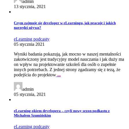
admin
13 stycznia, 2021
Czym zajmuje się developer w eLearningu, jak pracuje i jakich
narzędzi używa?
eLearning
podcasty
05 stycznia 2021
Wyniki badania pokazują, jak mocno w naszej mentalności
zakotwiczony jest tradycyjny model nauczania i jak duży ma
on wpływ na projektowanie szkoleń dla osób o zupełnie
innych potrzebach. Z jednej strony zgadzamy się z tezą, że
podejścia do projektow
...
admin
05 stycznia, 2021
eLearning okiem developera – czyli nowy sezon podkastu z
Michałem Szumińskim
eLearning
podcasty