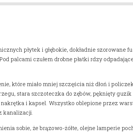
icznych płytek i głębokie, dokładnie szorowane fu
 Pod palcami czułem drobne płatki rdzy odpadające
ie, które miało mniej szczęścia niż dłoń i policze
 brzegu, stara szczoteczka do zębów, pęknięty guzi
aś nakrętka i kapsel. Wszystko oblepione przez wa
z kanalizacji.
ienia sobie, że brązowo-żółte, olejne lamperie poc