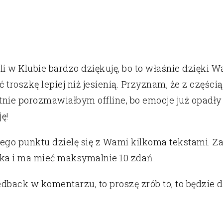
i w Klubie bardzo dziękuję, bo to właśnie dzięki W
 troszkę lepiej niż jesienią. Przyznam, że z części
ętnie porozmawiałbym offline, bo emocje już opadły
ę!
go punktu dzielę się z Wami kilkoma tekstami. Zał
ka i ma mieć maksymalnie 10 zdań.
dback w komentarzu, to proszę zrób to, to będzie d