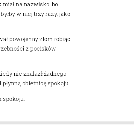
k miał na nazwisko, bo
łby w niej trzy razy, jako
ywał powojenny złom r
obiąc
rzebności z pocisków.
iedy nie znalazł żadnego
 płynną obietnicę spokoju.
 spokoju.