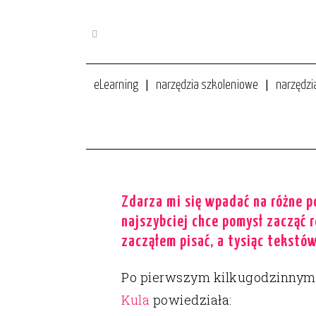
eLearning
narzędzia szkoleniowe
narzędzi
ZAPISAŁEM SIĘ DO KLUBU P
eLearning
narzędzia trenera
Zdarza mi się wpadać na różne p
najszybciej chce pomysł zacząć 
zacząłem pisać, a tysiąc tekstó
Po pierwszym kilkugodzinnym s
Kula
powiedziała: