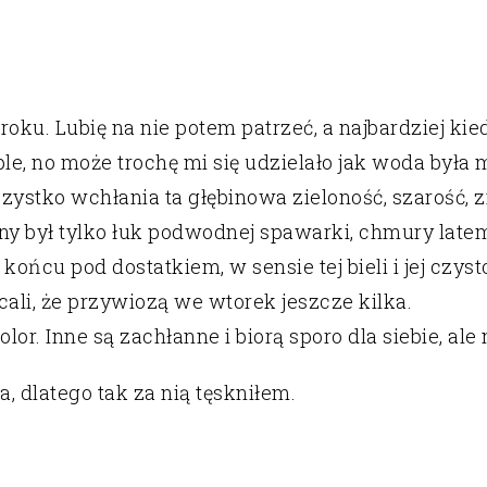
 roku. Lubię na nie potem patrzeć, a najbardziej kie
le, no może trochę mi się udzielało jak woda była 
wszystko wchłania ta głębinowa zieloność, szarość, 
y był tylko łuk podwodnej spawarki, chmury latem 
 końcu pod dostatkiem, w sensie tej bieli i jej czys
cali, że przywiozą we wtorek jeszcze kilka.
kolor. Inne są zachłanne i biorą sporo dla siebie, ale
, dlatego tak za nią tęskniłem.