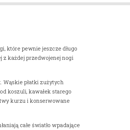
gi, które pewnie jeszcze długo
j z każdej przedwojenej nogi
k. Wąskie płatki zużytych
k od koszuli, kawałek
starego
rstwy kurzu i konserwowane
hłaniają całe światło wpadające