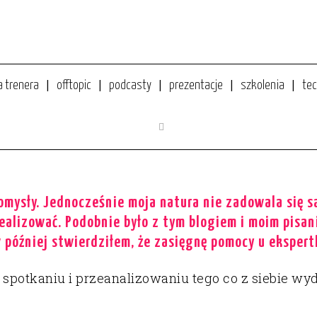
a trenera
offtopic
podcasty
prezentacje
szkolenia
tec
ISARSKIEGO. CO Z TEGO WYNIKŁO?
omysły. Jednocześnie moja natura nie zadowala się 
realizować. Podobnie było z tym blogiem i moim pisan
w później stwierdziłem, że zasięgnę pomocy u ekspert
potkaniu i przeanalizowaniu tego co z siebie wy