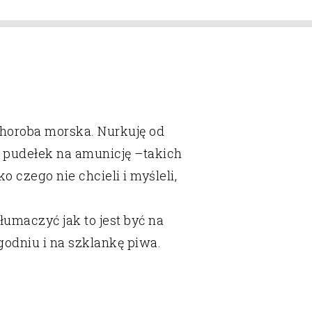
choroba morska. Nurkuję od
w, pudełek na amunicję
–
takich
 czego nie chcieli i myśleli,
łumaczyć jak to jest być na
godniu i na szklankę piwa.