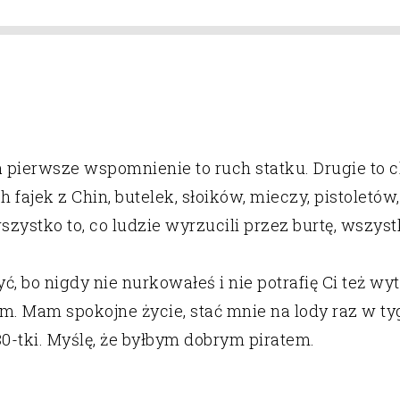
a pierwsze wspomnienie to ruch statku. Drugie to 
 fajek z Chin, butelek, słoików, mieczy, pistoletó
stko to, co ludzie wyrzucili przez burtę, wszystko
ć, bo nigdy nie nurkowałeś i nie potrafię Ci też wyt
em. Mam spokojne życie, stać mnie na lody raz w ty
0-tki. Myślę, że byłbym dobrym piratem.