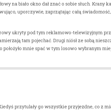
owy na biało okno dał znać o sobie słuch. Krany 
erwująco, uporczywie, zaprzątając całą świadomość
hlorowy ukryty pod tym reklamowo-telewizyjnym p
zamierzają tam pojechać. Drugi niósł ze sobą niesz
 co położyło mnie spać w tym losowo wybranym miej
Kiedyś przytulały go wszystkie przyjezdne, co z mi