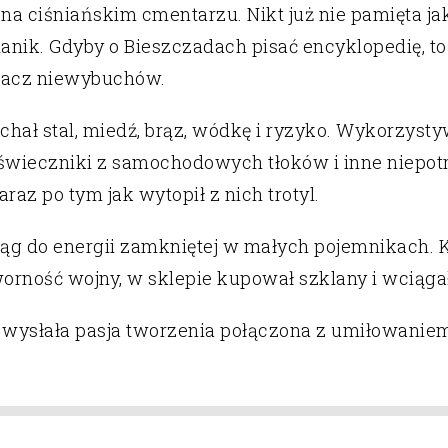
na ciśniańskim cmentarzu. Nikt już nie pamięta ja
ik. Gdyby o Bieszczadach pisać encyklopedię, to by
miacz niewybuchów.
chał stal, miedź, brąz, wódkę i ryzyko. Wykorzyst
świeczniki z samochodowych tłoków i inne niepot
az po tym jak wytopił z nich trotyl.
g do energii zamkniętej w małych pojemnikach. K
rność wojny, w sklepie kupował szklany i wciągał
wysłała pasja tworzenia połączona z umiłowaniem