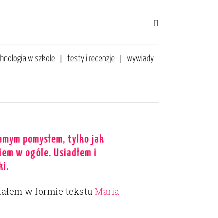
hnologia w szkole
testy i recenzje
wywiady
5 lutego 2018
samym pomysłem, tylko jak
iem w ogóle. Usiadłem i
ki.
dałem w formie tekstu
Maria