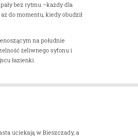
kapały bez rytmu
–
każdy dla
, aż do momentu, kiedy obudził
rzenoszącym na południe
czelność żeliwnego syfonu i
scu łazienki.
asta uciekają w Bieszczady, a