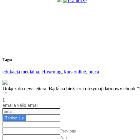
Tags:
edukacja medialna
,
eLearning
,
kurs online
,
praca
Dołącz do newslettera. Bądź na bieżąco i otrzymaj darmow
""
1
email
a valid email
Zapisz się
Previous
Next