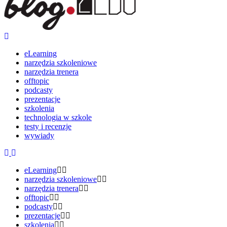
eLearning
narzędzia szkoleniowe
narzędzia trenera
offtopic
podcasty
prezentacje
szkolenia
technologia w szkole
testy i recenzje
wywiady
eLearning
narzędzia szkoleniowe
narzędzia trenera
offtopic
podcasty
prezentacje
szkolenia