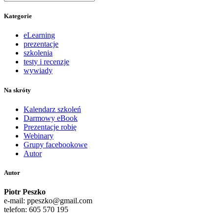
Kategorie
eLearning
prezentacje
szkolenia
testy i recenzje
wywiady
Na skróty
Kalendarz szkoleń
Darmowy eBook
Prezentacje robię
Webinary
Grupy facebookowe
Autor
Autor
Piotr Peszko
e-mail: ppeszko@gmail.com
telefon: 605 570 195