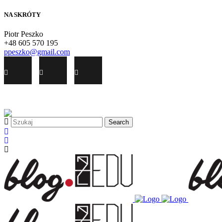
NA SKRÓTY
Piotr Peszko
+48 605 570 195
ppeszko@gmail.com