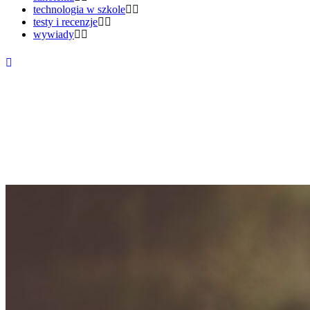
technologia w szkole
testy i recenzje
wywiady
Gdzie szukać pracy?