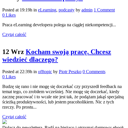
Posted at 19:19h
in
eLearning
,
podcasty
by
admin
1 Comment
0
Likes
Praca eLearning developera polega na ciągłej niekompetencji...
Czytaj całość
12 Wrz
Kocham swoją pracę. Chcesz
wiedzieć dlaczego?
Posted at 22:39h
in
offtopic
by
Piotr Peszko
0 Comments
0
Likes
Budzę się rano i nie mogę się doczekać czy przyszedł feedback na
temat tego, co zrobiłem wcześniej. Nie mogę się doczekać, kiedy
zacznę pracować i to wcale nie jest tak, że podążam jakąś specjalną
ścieżką produktywności, lub jestem pracoholikiem. Nic z tych
rzeczy. Po prostu...
Czytaj całość
Dołącz do newslettera. Bądź na bieżąco i otrzymaj darmowy ebook