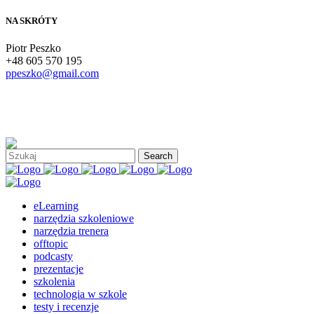
NA SKRÓTY
Piotr Peszko
+48 605 570 195
ppeszko@gmail.com
eLearning
narzędzia szkoleniowe
narzędzia trenera
offtopic
podcasty
prezentacje
szkolenia
technologia w szkole
testy i recenzje