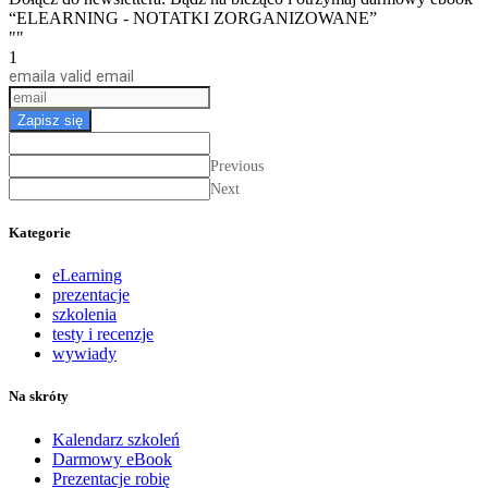
“ELEARNING - NOTATKI ZORGANIZOWANE”
""
1
email
a valid email
Zapisz się
Previous
Next
Kategorie
eLearning
prezentacje
szkolenia
testy i recenzje
wywiady
Na skróty
Kalendarz szkoleń
Darmowy eBook
Prezentacje robię