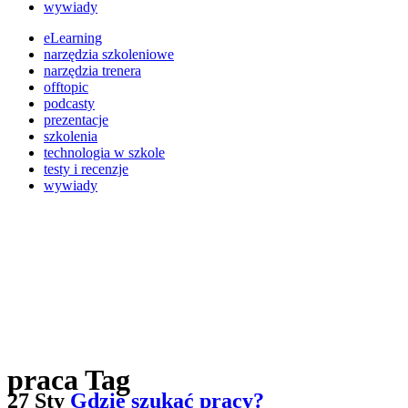
wywiady
eLearning
narzędzia szkoleniowe
narzędzia trenera
offtopic
podcasty
prezentacje
szkolenia
technologia w szkole
testy i recenzje
wywiady
praca Tag
27 Sty
Gdzie szukać pracy?