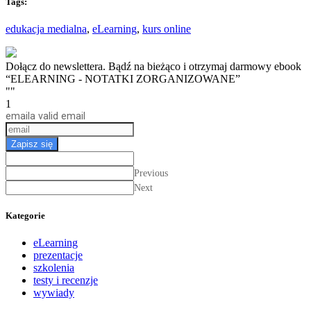
Tags:
edukacja medialna
,
eLearning
,
kurs online
Dołącz do newslettera. Bądź na bieżąco i otrzymaj darmowy ebook
“ELEARNING - NOTATKI ZORGANIZOWANE”
""
1
email
a valid email
Zapisz się
Previous
Next
Kategorie
eLearning
prezentacje
szkolenia
testy i recenzje
wywiady