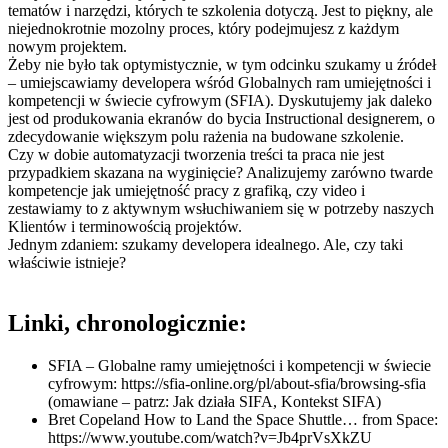
tematów i narzędzi, których te szkolenia dotyczą. Jest to piękny, ale
niejednokrotnie mozolny proces, który podejmujesz z każdym
nowym projektem.
Żeby nie było tak optymistycznie, w tym odcinku szukamy u źródeł
– umiejscawiamy developera wśród Globalnych ram umiejętności i
kompetencji w świecie cyfrowym (SFIA). Dyskutujemy jak daleko
jest od produkowania ekranów do bycia Instructional designerem, o
zdecydowanie większym polu rażenia na budowane szkolenie.
Czy w dobie automatyzacji tworzenia treści ta praca nie jest
przypadkiem skazana na wyginięcie? Analizujemy zarówno twarde
kompetencje jak umiejętność pracy z grafiką, czy video i
zestawiamy to z aktywnym wsłuchiwaniem się w potrzeby naszych
Klientów i terminowością projektów.
Jednym zdaniem: szukamy developera idealnego. Ale, czy taki
właściwie istnieje?
Linki, chronologicznie:
SFIA – Globalne ramy umiejętności i kompetencji w świecie
cyfrowym:
https://sfia-online.org/pl/about-sfia/browsing-sfia
(omawiane – patrz: Jak działa SIFA, Kontekst SIFA)
Bret Copeland How to Land the Space Shuttle… from Space:
https://www.youtube.com/watch?v=Jb4prVsXkZU