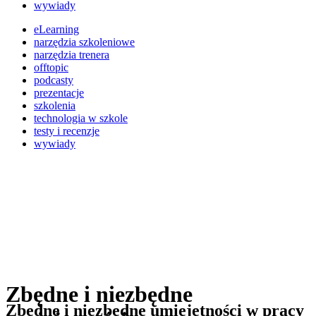
wywiady
eLearning
narzędzia szkoleniowe
narzędzia trenera
offtopic
podcasty
prezentacje
szkolenia
technologia w szkole
testy i recenzje
wywiady
Zbędne i niezbędne
Zbędne i niezbędne umiejętności w pracy