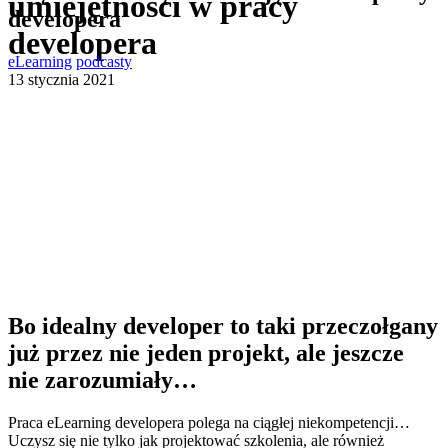
umiejętności w pracy
developera
developera
eLearning
podcasty
13 stycznia 2021
Bo idealny developer to taki przeczołgany
już przez nie jeden projekt, ale jeszcze
nie zarozumiały…
Praca eLearning developera polega na ciągłej niekompetencji…
Uczysz się nie tylko jak projektować szkolenia, ale również