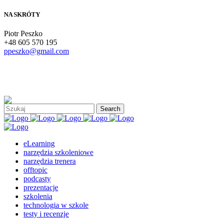
NA SKRÓTY
Piotr Peszko
+48 605 570 195
ppeszko@gmail.com
eLearning
narzędzia szkoleniowe
narzędzia trenera
offtopic
podcasty
prezentacje
szkolenia
technologia w szkole
testy i recenzje