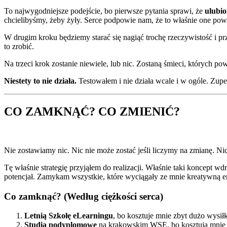
To najwygodniejsze podejście, bo pierwsze pytania sprawi, że
ulubio
chcielibyśmy, żeby żyły. Serce podpowie nam, że to właśnie one pow
W drugim kroku będziemy starać się nagiąć trochę rzeczywistość i p
to zrobić.
Na trzeci krok zostanie niewiele, lub nic. Zostaną śmieci, których p
Niestety to nie działa.
Testowałem i nie działa wcale i w ogóle. Zupełn
CO ZAMKNĄĆ? CO ZMIENIĆ?
Nie zostawiamy nic. Nic nie może zostać jeśli liczymy na zmianę. Nic n
Tę właśnie strategię przyjąłem do realizacji. Właśnie taki koncept
potencjał. Zamykam wszystkie, które wyciągały ze mnie kreatywną ene
Co zamknąć? (Według ciężkości serca)
Letnią Szkołę eLearningu
, bo kosztuje mnie zbyt dużo wysił
Studia podyplomowe
na krakowskim WSE, bo kosztują mnie za 