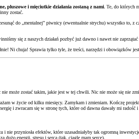
ne, pluszowe i mięciutkie działania zostaną z nami
. Te, do których 
inny zostać.
rzesunąć do „mentalnej” piwnicy (ewentualnie strychu) wszystko to, z 
owinniśmy się z naszych działań pozbyć już dawno i nawet nie zaprzątać
ie! Ni chuja! Sprawia tylko tyle, że treści, narzędzi i obowiązków jest 
ie może zostać takim, jakie jest w tej chwili. Nic nie może się nie zmie
 wdrażam w życie od kilku miesięcy. Zamykam i zmieniam. Kończę proje
rgię i zwracam się w stronę tych, które od dawna dawały mi radość i 
ku i nie przyniosła efektów, które uzasadniałyby tak ogromną inwesty
dużo energii, stresu i serca (tak, ciągle mam serce).