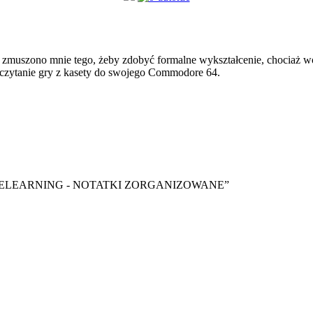
zmuszono mnie tego, żeby zdobyć formalne wykształcenie, chociaż wol
czytanie gry z kasety do swojego Commodore 64.
y ebook “ELEARNING - NOTATKI ZORGANIZOWANE”