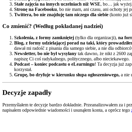
Stałe zajęcia na innych uczelniach niż WSE
, bo… jak wyżej
Stronę na Facebooku
, bo nie mam, ani czasu, ani ochoty jej 
Twittera, bo nie znajduję tam niczego dla siebie
(konto już 
Co zmienić? (Według pokładanej nadziei)
Szkolenia, z formy zamkniętej
(tylko dla organizacji),
na for
Blog, z formy udzielającej porad na taki, który prowadziłem
dawał mi radość z pisania dla samego siebie, a nie dla odbio
Newsletter, bo nie był wysyłany
tak dawno, że nikt z 2600 za
napiszę Ci coś radykalnego, politycznego, albo nieciekawego.
Podcast – koniec podcastu o eLearningu
! Ta decyzja już za
korzystał.
Grupę, bo dryfuje w kierunku słupa ogłoszeniowego,
a nie 
Decyzje zapadły
Przemyślałem te decyzje bardzo dokładnie. Przeanalizowałem za i prz
napisałem odpowiednie wiadomości i usunąłem konta, a oprócz tego