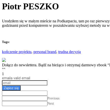
Piotr PESZKO
Urodziłem się w małym mieście na Podkarpaciu, tam po raz pierwszy 
godzinami przed komputerem w poszukiwaniu szybszej metody na w
Tags:
kończenie projektu
,
personal brand
,
trudna decyzja
Dołącz do newslettera. Bądź na bieżąco i otrzymaj darmow
""
1
email
a valid email
Zapisz się
Previous
Next