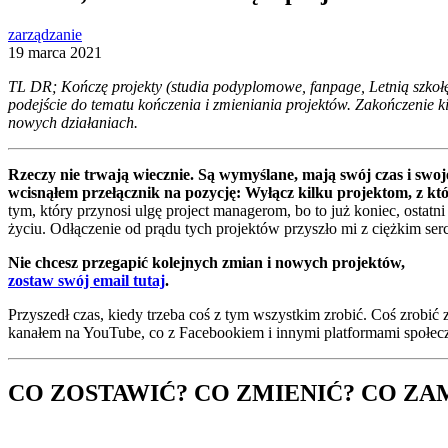
zarządzanie
19 marca 2021
TL DR; Kończę projekty (studia podyplomowe, fanpage, Letnią szkołę e
podejście do tematu kończenia i zmieniania projektów. Zakończenie ki
nowych działaniach.
Rzeczy nie trwają wiecznie. Są wymyślane, mają swój czas i swoje 
wcisnąłem przełącznik na pozycję: Wyłącz kilku projektom, z któ
tym, który przynosi ulgę project managerom, bo to już koniec, ostatni 
życiu. Odłączenie od prądu tych projektów przyszło mi z ciężkim ser
Nie chcesz przegapić kolejnych zmian i nowych projektów,
zostaw swój email tutaj
.
Przyszedł czas, kiedy trzeba coś z tym wszystkim zrobić. Coś zrobić 
kanałem na YouTube, co z Facebookiem i innymi platformami społeczn
CO ZOSTAWIĆ? CO ZMIENIĆ? CO Z