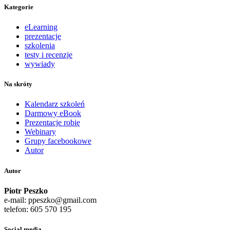
Kategorie
eLearning
prezentacje
szkolenia
testy i recenzje
wywiady
Na skróty
Kalendarz szkoleń
Darmowy eBook
Prezentacje robię
Webinary
Grupy facebookowe
Autor
Autor
Piotr Peszko
e-mail: ppeszko@gmail.com
telefon: 605 570 195
Social media