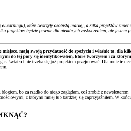
Learningu), które tworzyły osobistą markę;, a kilka projektów zmienia
lku projektów będzie pewnie dla niektórych zaskoczeniem, ale jestem pr
miejsce, mają swoją przydatność do spożycia i właśnie ta, dla kilk
rymi do tej pory się identyfikowałem, które tworzyłem i za którym
gasi światło i nie trzeba się już projektem przejmować. Dla mnie te dec
cem.
z blogiem, bo za rzadko do niego zaglądam, coś zrobić z newsletterem, 
ościowymi, z którymi mniej lub bardziej się zaprzyjaźniłem. W końcu t
AMKNĄĆ?