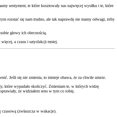
mamy sentyment, te które kosztowały nas najwięcej wysiłku i te, które
czym rozstać się nam trudno, ale tak naprawdę nie mamy odwagi, żeby
 sobie głowy ich obecnością.
więcej, a czasu i satysfakcji mniej.
nić. Jeśli się nie zmienia, to istnieje obawa, że za chwile umrze.
kty, które wypadało skończyć. Zmieniam te, w których widzę
sprawiały, że widziałem sens w tym co robię.
cję czasową (zwłaszcza w wakacje).