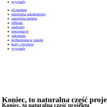
wywiady
eLearning
narzędzia szkoleniowe
narzędzia trenera
offtopic
podcasty
prezentacje
szkolenia
technologia w szkole
testy i recenzje
wywiady
Koniec, to naturalna część proj
Koniec, to naturalna część projektu