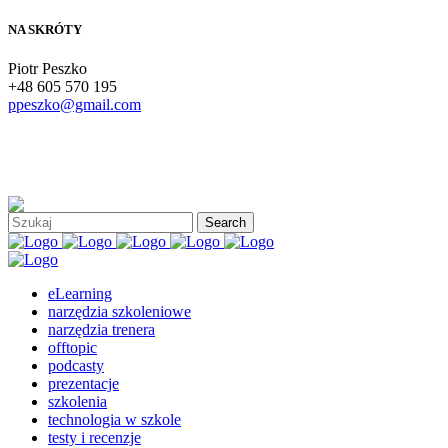
NA SKRÓTY
Piotr Peszko
+48 605 570 195
ppeszko@gmail.com
eLearning
narzędzia szkoleniowe
narzędzia trenera
offtopic
podcasty
prezentacje
szkolenia
technologia w szkole
testy i recenzje