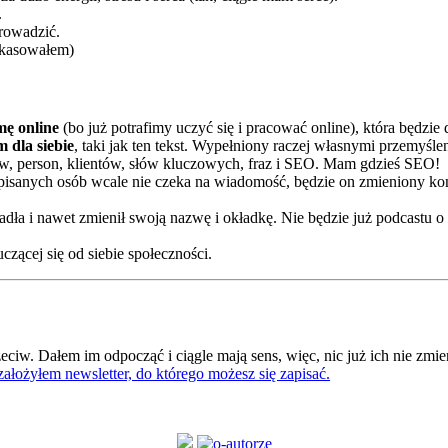
.
prowadzić.
skasowałem)
mę online
(bo już potrafimy uczyć się i pracować online), która będzie
 dla siebie
, taki jak ten tekst. Wypełniony raczej własnymi przemyśl
rców, person, klientów, słów kluczowych, fraz i SEO. Mam gdzieś SEO!
pisanych osób wcale nie czeka na wiadomość, będzie on zmieniony komp
padła i nawet zmienił swoją nazwę i okładkę. Nie będzie już podcastu o 
uczącej się od siebie społeczności.
eciw. Dałem im odpocząć i ciągle mają sens, więc, nic już ich nie zmi
założyłem newsletter, do którego możesz się zapisać.