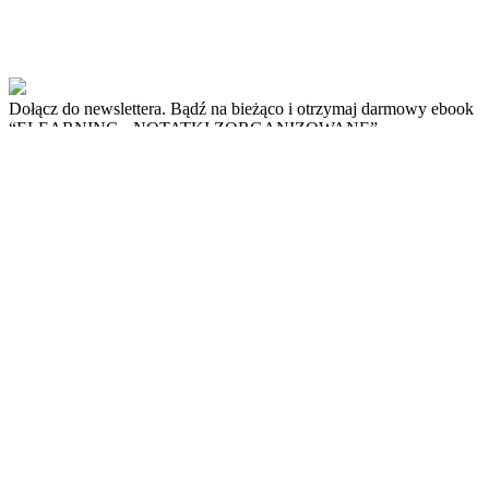
Dołącz do newslettera. Bądź na bieżąco i otrzymaj darmowy ebook
“ELEARNING - NOTATKI ZORGANIZOWANE”
1
email
a valid email
Zapisz się
Previous
Next
Kategorie
eLearning
prezentacje
szkolenia
testy i recenzje
wywiady
Na skróty