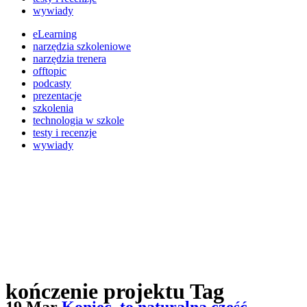
wywiady
eLearning
narzędzia szkoleniowe
narzędzia trenera
offtopic
podcasty
prezentacje
szkolenia
technologia w szkole
testy i recenzje
wywiady
kończenie projektu Tag