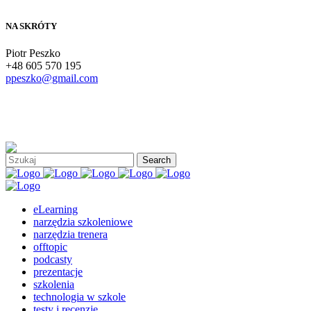
NA SKRÓTY
Piotr Peszko
+48 605 570 195
ppeszko@gmail.com
eLearning
narzędzia szkoleniowe
narzędzia trenera
offtopic
podcasty
prezentacje
szkolenia
technologia w szkole
testy i recenzje