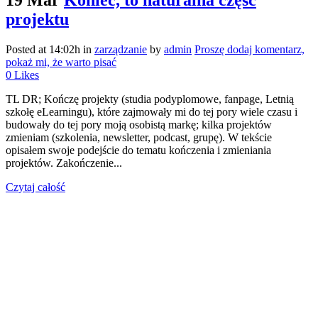
19 Mar
Koniec, to naturalna część
projektu
Posted at 14:02h
in
zarządzanie
by
admin
Proszę dodaj komentarz,
pokaż mi, że warto pisać
0
Likes
TL DR; Kończę projekty (studia podyplomowe, fanpage, Letnią
szkołę eLearningu), które zajmowały mi do tej pory wiele czasu i
budowały do tej pory moją osobistą markę; kilka projektów
zmieniam (szkolenia, newsletter, podcast, grupę). W tekście
opisałem swoje podejście do tematu kończenia i zmieniania
projektów. Zakończenie...
Czytaj całość