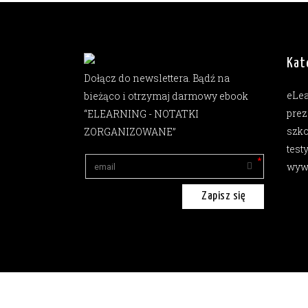
Kat
Dołącz do newslettera. Bądź na
eLe
bieżąco i otrzymaj darmowy ebook
prez
“ELEARNING - NOTATKI
szko
ZORGANIZOWANE”
test
wyw
Zapisz się