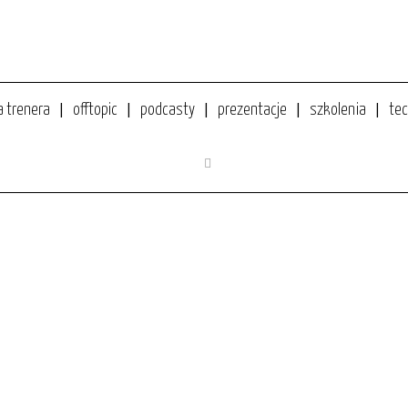
a trenera
offtopic
podcasty
prezentacje
szkolenia
tec
AFRYCE?