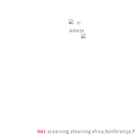
eLearning
,
elearning africa
,
konferencja
,
P
TAGS: