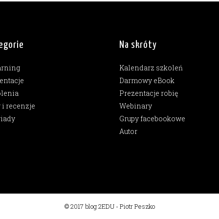
egorie
Na skróty
arning
Kalendarz szkoleń
entacje
Darmowy eBook
lenia
Prezentacje robię
y i recenzje
Webinary
iady
Grupy facebookowe
Autor
© 2017 blog 2EDU - Piotr Peszko