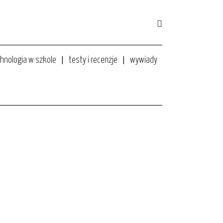
hnologia w szkole
testy i recenzje
wywiady
24 października 2018