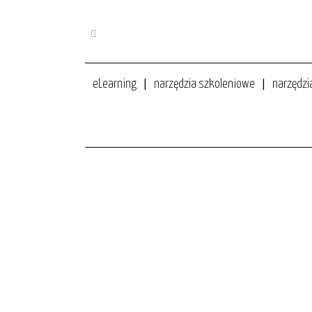
eLearning
narzędzia szkoleniowe
narzędzi
JAK ROBI SIĘ ELEARNING W 
podcasty