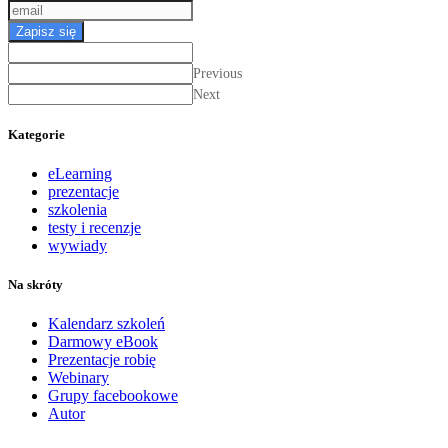
Zapisz się
Previous
Next
Kategorie
eLearning
prezentacje
szkolenia
testy i recenzje
wywiady
Na skróty
Kalendarz szkoleń
Darmowy eBook
Prezentacje robię
Webinary
Grupy facebookowe
Autor