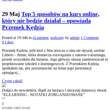
29 Maj
Top 5 sposobów na kurs online,
który nie będzie działał – opowiada
Przemek Kędzia
Posted at 19:34h
in
eLearning
,
podcasty
by
admin
1 Comment
0
Likes
Przemek Kędzia, jeśli ktoś z Was jeszcze o nim nie słyszał, szefuje
Llidero – firmie, która dostarcza rozwiązania z zakresu e-learningu,
przede wszystkim dla biznesu. Jego główny obszar zainteresowań to
projektowanie szkoleń e-learningowych. Z Przemkiem Kędzią
spotkałem się, aby porozmawiać na temat jego prezentacji
opisującej...
Czytaj całość
Dołącz do newslettera. Bądź na bieżąco i otrzymaj darmowy ebook
“ELEARNING - NOTATKI ZORGANIZOWANE”
""
1
email
a valid email