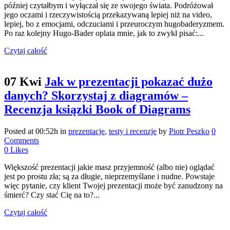
później czytałbym i wyłączał się ze swojego świata. Podróżował
jego oczami i rzeczywistością przekazywaną lepiej niż na video,
lepiej, bo z emocjami, odczuciami i przeuroczym hugobaderyzmem.
Po raz kolejny Hugo-Bader oplata mnie, jak to zwykł pisać:...
Czytaj całość
07 Kwi
Jak w prezentacji pokazać dużo
danych? Skorzystaj z diagramów –
Recenzja ksiązki Book of Diagrams
Posted at 00:52h
in
prezentacje
,
testy i recenzje
by
Piotr Peszko
0
Comments
0
Likes
Większość prezentacji jakie masz przyjemność (albo nie) oglądać
jest po prostu zła; są za długie, nieprzemyślane i nudne. Powstaje
więc pytanie, czy klient Twojej prezentacji może być zanudzony na
śmierć? Czy stać Cię na to?...
Czytaj całość