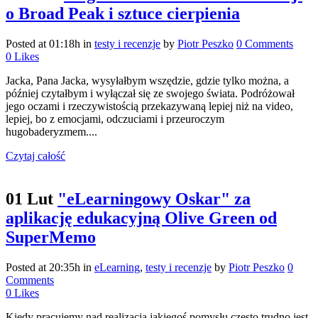
o Broad Peak i sztuce cierpienia
Posted at 01:18h
in
testy i recenzje
by
Piotr Peszko
0 Comments
0
Likes
Jacka, Pana Jacka, wysyłałbym wszędzie, gdzie tylko można, a
później czytałbym i wyłączał się ze swojego świata. Podróżował
jego oczami i rzeczywistością przekazywaną lepiej niż na video,
lepiej, bo z emocjami, odczuciami i przeuroczym
hugobaderyzmem....
Czytaj całość
01 Lut
"eLearningowy Oskar" za
aplikację edukacyjną Olive Green od
SuperMemo
Posted at 20:35h
in
eLearning
,
testy i recenzje
by
Piotr Peszko
0
Comments
0
Likes
Kiedy pracujemy nad realizacją jakiegoś pomysłu często trudno jest