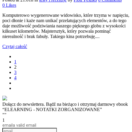
0
Likes
Komputerowo wygenerowane widowisko, które trzyma w napięciu,
poci dłonie i każe nam unikać przelatujących elementów, a do tego
daje możliwość podziwiania naszego pięknego globu z wysokości
kilkuset kilometrów. Majstersztyk, który pozwala pominąć
nierealność i brak fabuły. Takiego kina potrzebuję....
Czytaj całość
1
2
3
4
Dołącz do newslettera. Bądź na bieżąco i otrzymaj darmowy ebook
“ELEARNING - NOTATKI ZORGANIZOWANE”
""
1
email
a valid email