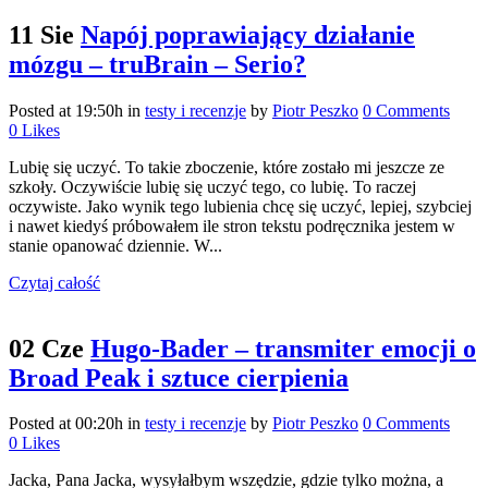
11 Sie
Napój poprawiający działanie
mózgu – truBrain – Serio?
Posted at 19:50h
in
testy i recenzje
by
Piotr Peszko
0 Comments
0
Likes
Lubię się uczyć. To takie zboczenie, które zostało mi jeszcze ze
szkoły. Oczywiście lubię się uczyć tego, co lubię. To raczej
oczywiste. Jako wynik tego lubienia chcę się uczyć, lepiej, szybciej
i nawet kiedyś próbowałem ile stron tekstu podręcznika jestem w
stanie opanować dziennie. W...
Czytaj całość
02 Cze
Hugo-Bader – transmiter emocji o
Broad Peak i sztuce cierpienia
Posted at 00:20h
in
testy i recenzje
by
Piotr Peszko
0 Comments
0
Likes
Jacka, Pana Jacka, wysyłałbym wszędzie, gdzie tylko można, a