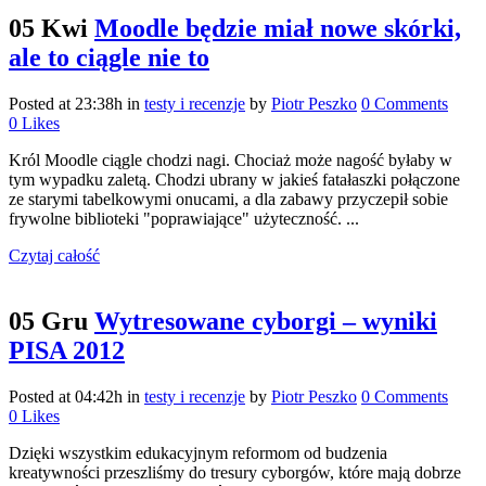
05 Kwi
Moodle będzie miał nowe skórki,
ale to ciągle nie to
Posted at 23:38h
in
testy i recenzje
by
Piotr Peszko
0 Comments
0
Likes
Król Moodle ciągle chodzi nagi. Chociaż może nagość byłaby w
tym wypadku zaletą. Chodzi ubrany w jakieś fatałaszki połączone
ze starymi tabelkowymi onucami, a dla zabawy przyczepił sobie
frywolne biblioteki "poprawiające" użyteczność. ...
Czytaj całość
05 Gru
Wytresowane cyborgi – wyniki
PISA 2012
Posted at 04:42h
in
testy i recenzje
by
Piotr Peszko
0 Comments
0
Likes
Dzięki wszystkim edukacyjnym reformom od budzenia
kreatywności przeszliśmy do tresury cyborgów, które mają dobrze