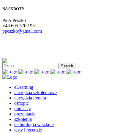
NA SKRÓTY
Piotr Peszko
+48 605 570 195
ppeszko@gmail.com
eLearning
narzędzia szkoleniowe
narzędzia trenera
offtopic
podcasty
prezentacje
szkolenia
technologia w szkole
testy i recenzje