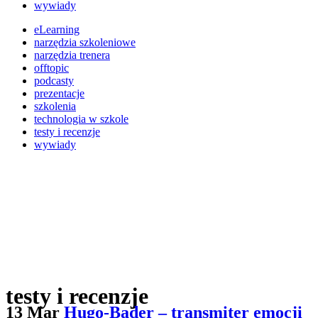
wywiady
eLearning
narzędzia szkoleniowe
narzędzia trenera
offtopic
podcasty
prezentacje
szkolenia
technologia w szkole
testy i recenzje
wywiady
testy i recenzje
13 Mar
Hugo-Bader – transmiter emocji