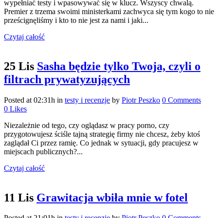
wypełniać testy i wpasowywać się w klucz. Wszyscy chwalą.
Premier z trzema swoimi ministerkami zachwyca się tym kogo to nie
prześcignęliśmy i kto to nie jest za nami i jaki...
Czytaj całość
25 Lis
Sasha będzie tylko Twoja, czyli o
filtrach prywatyzujących
Posted at 02:31h
in
testy i recenzje
by
Piotr Peszko
0 Comments
0
Likes
Niezależnie od tego, czy oglądasz w pracy porno, czy
przygotowujesz ściśle tajną strategię firmy nie chcesz, żeby ktoś
zaglądał Ci przez ramię. Co jednak w sytuacji, gdy pracujesz w
miejscach publicznych?...
Czytaj całość
11 Lis
Grawitacja wbiła mnie w fotel
Posted at 21:01h
in
testy i recenzje
by
Piotr Peszko
0 Comments