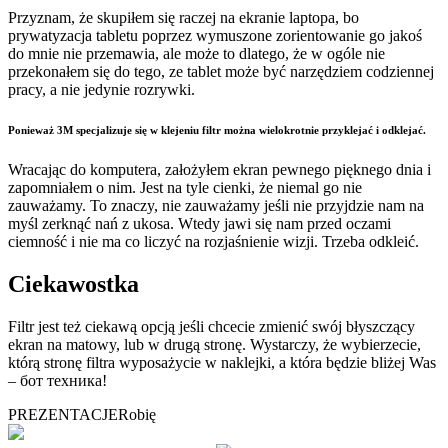
Przyznam, że skupiłem się raczej na ekranie laptopa, bo
prywatyzacja tabletu poprzez wymuszone zorientowanie go jakoś
do mnie nie przemawia, ale może to dlatego, że w ogóle nie
przekonałem się do tego, ze tablet może być narzędziem codziennej
pracy, a nie jedynie rozrywki.
Ponieważ 3M specjalizuje się w klejeniu filtr można wielokrotnie przyklejać i odklejać.
Wracając do komputera, założyłem ekran pewnego pięknego dnia i
zapomniałem o nim. Jest na tyle cienki, że niemal go nie
zauważamy. To znaczy, nie zauważamy jeśli nie przyjdzie nam na
myśl zerknąć nań z ukosa. Wtedy jawi się nam przed oczami
ciemność i nie ma co liczyć na rozjaśnienie wizji. Trzeba odkleić.
Ciekawostka
Filtr jest też ciekawą opcją jeśli chcecie zmienić swój błyszczący
ekran na matowy, lub w drugą stronę. Wystarczy, że wybierzecie,
którą stronę filtra wyposażycie w naklejki, a która będzie bliżej Was
– бот техника!
PREZENTACJE
Robię