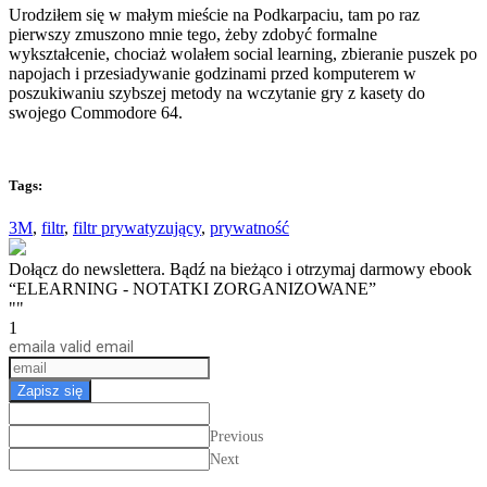
Urodziłem się w małym mieście na Podkarpaciu, tam po raz
pierwszy zmuszono mnie tego, żeby zdobyć formalne
wykształcenie, chociaż wolałem social learning, zbieranie puszek po
napojach i przesiadywanie godzinami przed komputerem w
poszukiwaniu szybszej metody na wczytanie gry z kasety do
swojego Commodore 64.
Tags:
3M
,
filtr
,
filtr prywatyzujący
,
prywatność
Dołącz do newslettera. Bądź na bieżąco i otrzymaj darmowy ebook
“ELEARNING - NOTATKI ZORGANIZOWANE”
""
1
email
a valid email
Zapisz się
Previous
Next