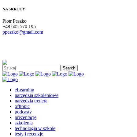
NA SKRÓTY
Piotr Peszko
+48 605 570 195
ppeszko@gmail.com
eLearning
narzędzia szkoleniowe
narzędzia trenera
offtopic
podcasty
prezentacje
szkolenia
technologia w szkole
testy i recenzje