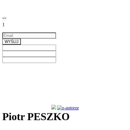
""
1
Email
a valid email
WYŚLIJ
Previous
Next
Piotr PESZKO