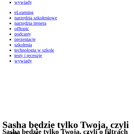
wywiady
eLearning
narzędzia szkoleniowe
narzędzia trenera
offtopic
podcasty
prezentacje
szkolenia
technologia w szkole
testy i recenzje
wywiady
Sasha będzie tylko Twoja, czyli
Sasha będzie tylko Twoja, czyli o filtrach