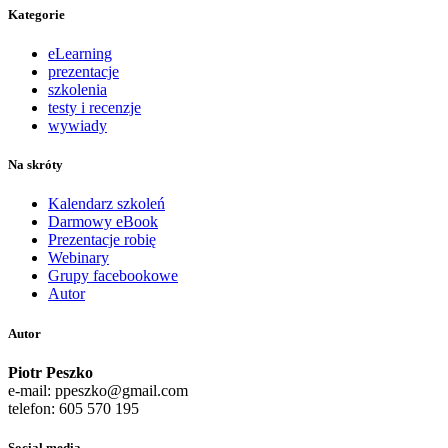
Kategorie
eLearning
prezentacje
szkolenia
testy i recenzje
wywiady
Na skróty
Kalendarz szkoleń
Darmowy eBook
Prezentacje robię
Webinary
Grupy facebookowe
Autor
Autor
Piotr Peszko
e-mail: ppeszko@gmail.com
telefon: 605 570 195
Social media