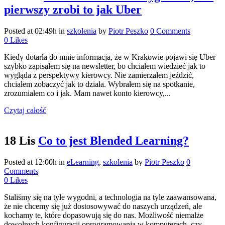
pierwszy zrobi to jak Uber
Posted at 02:49h
in
szkolenia
by
Piotr Peszko
0 Comments
0
Likes
Kiedy dotarła do mnie informacja, że w Krakowie pojawi się Uber
szybko zapisałem się na newsletter, bo chciałem wiedzieć jak to
wygląda z perspektywy kierowcy. Nie zamierzałem jeździć,
chciałem zobaczyć jak to działa. Wybrałem się na spotkanie,
zrozumiałem co i jak. Mam nawet konto kierowcy,...
Czytaj całość
18 Lis
Co to jest Blended Learning?
Posted at 12:00h
in
eLearning
,
szkolenia
by
Piotr Peszko
0
Comments
0
Likes
Staliśmy się na tyle wygodni, a technologia na tyle zaawansowana,
że nie chcemy się już dostosowywać do naszych urządzeń, ale
kochamy te, które dopasowują się do nas. Możliwość niemalże
dowolnych konfiguracji oprogramowania w komputerach, czy