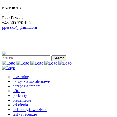
NA SKRÓTY
Piotr Peszko
+48 605 570 195
ppeszko@gmail.com
eLearning
narzędzia szkoleniowe
narzędzia trenera
offtopic
podcasty
prezentacje
szkolenia
technologia w szkole
testy i recenzje