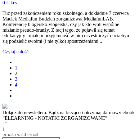
0
Likes
Tuż przed zakończeniem roku szkolnego, a dokładnie 7 czerwca
Maciek Mediafun Budzich zorganizował MediafunLAB.
Konferencję blogersko-vlogerską, czy jak kto woli wspólne
mizianie pseudo-branży. Z racji tego, że pojawił się temat
edukacyjny i miałem przyjemność w nim uczestniczyć chciałbym
się podzielić swoimi (i nie tylko) spostrzeżeniami...
Czytaj całość
1
2
3
4
Dołącz do newslettera. Bądź na bieżąco i otrzymaj darmowy ebook
“ELEARNING - NOTATKI ZORGANIZOWANE”
""
1
email
a valid email