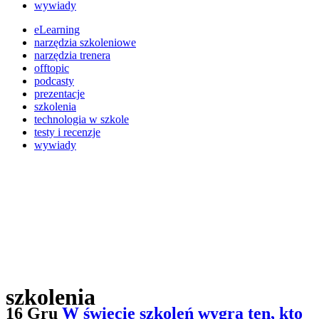
wywiady
eLearning
narzędzia szkoleniowe
narzędzia trenera
offtopic
podcasty
prezentacje
szkolenia
technologia w szkole
testy i recenzje
wywiady
szkolenia
16 Gru
W świecie szkoleń wygra ten, kto