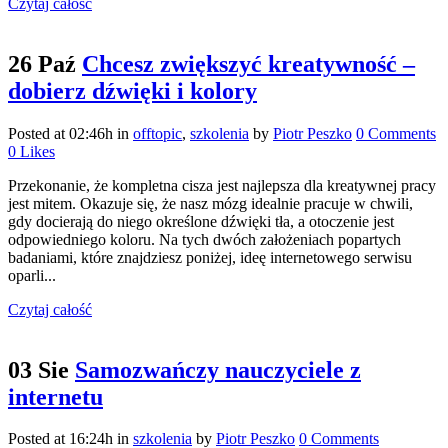
Czytaj całość
26 Paź
Chcesz zwiększyć kreatywność –
dobierz dźwięki i kolory
Posted at 02:46h
in
offtopic
,
szkolenia
by
Piotr Peszko
0 Comments
0
Likes
Przekonanie, że kompletna cisza jest najlepsza dla kreatywnej pracy
jest mitem. Okazuje się, że nasz mózg idealnie pracuje w chwili,
gdy docierają do niego określone dźwięki tła, a otoczenie jest
odpowiedniego koloru. Na tych dwóch założeniach popartych
badaniami, które znajdziesz poniżej, ideę internetowego serwisu
oparli...
Czytaj całość
03 Sie
Samozwańczy nauczyciele z
internetu
Posted at 16:24h
in
szkolenia
by
Piotr Peszko
0 Comments