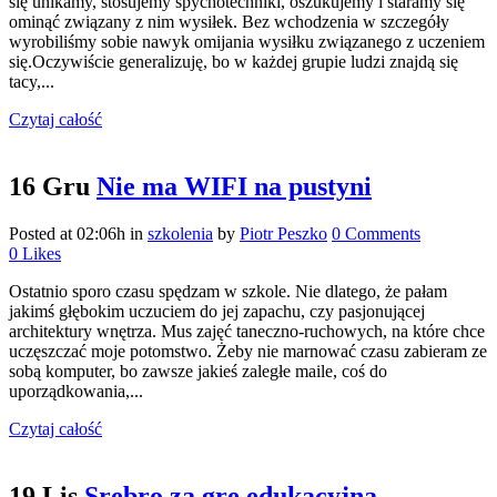
się unikamy, stosujemy spychotechniki, oszukujemy i staramy się
ominąć związany z nim wysiłek. Bez wchodzenia w szczegóły
wyrobiliśmy sobie nawyk omijania wysiłku związanego z uczeniem
się.Oczywiście generalizuję, bo w każdej grupie ludzi znajdą się
tacy,...
Czytaj całość
16 Gru
Nie ma WIFI na pustyni
Posted at 02:06h
in
szkolenia
by
Piotr Peszko
0 Comments
0
Likes
Ostatnio sporo czasu spędzam w szkole. Nie dlatego, że pałam
jakimś głębokim uczuciem do jej zapachu, czy pasjonującej
architektury wnętrza. Mus zajęć taneczno-ruchowych, na które chce
uczęszczać moje potomstwo. Żeby nie marnować czasu zabieram ze
sobą komputer, bo zawsze jakieś zaległe maile, coś do
uporządkowania,...
Czytaj całość
19 Lis
Srebro za grę edukacyjną