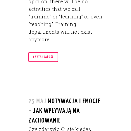
opinion, there will be no
activities that we call
"training" or "learning" or even
"teaching". Training
departments will not exist
anymore,...
CZYTAJ CAŁOŚĆ
25 MAJ
MOTYWACJA I EMOCJE
– JAK WPŁYWAJĄ NA
ZACHOWANIE
Czy zdarzyło Ci się kiedyś