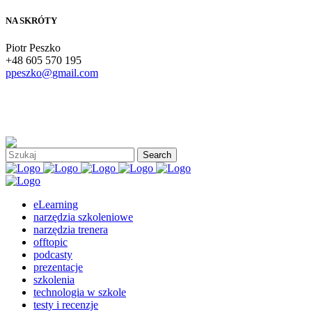
NA SKRÓTY
Piotr Peszko
+48 605 570 195
ppeszko@gmail.com
eLearning
narzędzia szkoleniowe
narzędzia trenera
offtopic
podcasty
prezentacje
szkolenia
technologia w szkole
testy i recenzje