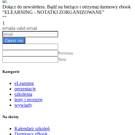
Dołącz do newslettera. Bądź na bieżąco i otrzymaj darmowy ebook
“ELEARNING - NOTATKI ZORGANIZOWANE”
""
1
email
a valid email
Zapisz się
Previous
Next
Kategorie
eLearning
prezentacje
szkolenia
testy i recenzje
wywiady
Na skróty
Kalendarz szkoleń
Darmowy eBook