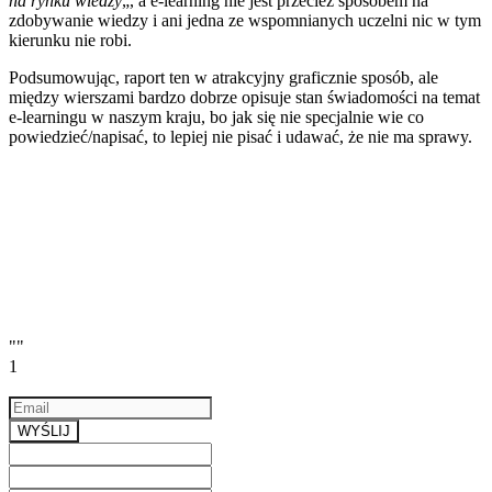
na rynku wiedzy
„, a e-learning nie jest przecież sposobem na
zdobywanie wiedzy i ani jedna ze wspomnianych uczelni nic w tym
kierunku nie robi.
Podsumowując, raport ten w atrakcyjny graficznie sposób, ale
między wierszami bardzo dobrze opisuje stan świadomości na temat
e-learningu w naszym kraju, bo jak się nie specjalnie wie co
powiedzieć/napisać, to lepiej nie pisać i udawać, że nie ma sprawy.
""
1
Email
a valid email
WYŚLIJ
Previous