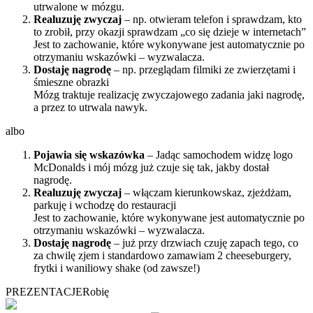
utrwalone w mózgu.
Realuzuję zwyczaj
– np. otwieram telefon i sprawdzam, kto
to zrobił, przy okazji sprawdzam „co się dzieje w internetach”
Jest to zachowanie, które wykonywane jest automatycznie po
otrzymaniu wskazówki – wyzwalacza.
Dostaję nagrodę
– np. przeglądam filmiki ze zwierzętami i
śmieszne obrazki
Mózg traktuje realizację zwyczajowego zadania jaki nagrodę,
a przez to utrwala nawyk.
albo
Pojawia się wskazówka
– Jadąc samochodem widzę logo
McDonalds i mój mózg już czuje się tak, jakby dostał
nagrodę.
Realuzuję zwyczaj
– włączam kierunkowskaz, zjeżdżam,
parkuję i wchodzę do restauracji
Jest to zachowanie, które wykonywane jest automatycznie po
otrzymaniu wskazówki – wyzwalacza.
Dostaję nagrodę
– już przy drzwiach czuję zapach tego, co
za chwilę zjem i standardowo zamawiam 2 cheeseburgery,
frytki i waniliowy shake (od zawsze!)
PREZENTACJE
Robię