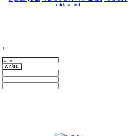
miekka.html
""
1
Email
a valid email
WYŚLIJ
Previous
Next