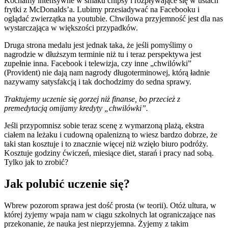
Kochamy intensywne w smaku chipsy i rozpływające się w ustach
frytki z McDonalds’a. Lubimy przesiadywać na Facebooku i
oglądać zwierzątka na youtubie. Chwilowa przyjemność jest dla nas
wystarczająca w większości przypadków.
Druga strona medalu jest jednak taka, że jeśli pomyślimy o
nagrodzie w dłuższym terminie niż tu i teraz perspektywa jest
zupełnie inna. Facebook i telewizja, czy inne „chwilówki”
(Provident) nie dają nam nagrody długoterminowej, którą ładnie
nazywamy satysfakcją i tak dochodzimy do sedna sprawy.
Traktujemy uczenie się gorzej niż finanse, bo przecież z
premedytacją omijamy kredyty „chwilówki”.
Jeśli przypomnisz sobie teraz scenę z wymarzoną plażą, ekstra
ciałem na leżaku i cudowną opalenizną to wiesz bardzo dobrze, że
taki stan kosztuje i to znacznie więcej niż wzięło biuro podróży.
Kosztuje godziny ćwiczeń, miesiące diet, starań i pracy nad sobą.
Tylko jak to zrobić?
Jak polubić uczenie się?
Wbrew pozorom sprawa jest dość prosta (w teorii). Otóż ultura, w
której żyjemy wpaja nam w ciągu szkolnych lat ograniczające nas
przekonanie, że nauka jest nieprzyjemna. Żyjemy z takim