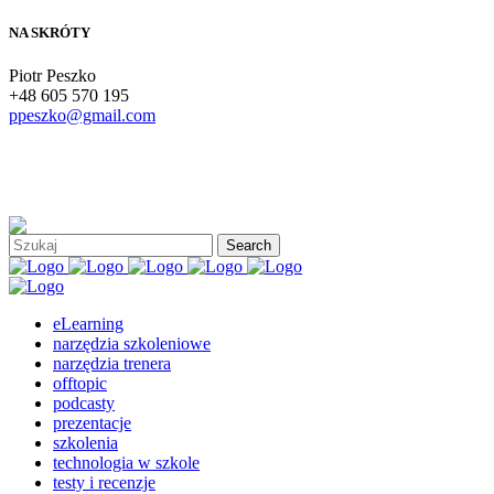
NA SKRÓTY
Piotr Peszko
+48 605 570 195
ppeszko@gmail.com
eLearning
narzędzia szkoleniowe
narzędzia trenera
offtopic
podcasty
prezentacje
szkolenia
technologia w szkole
testy i recenzje