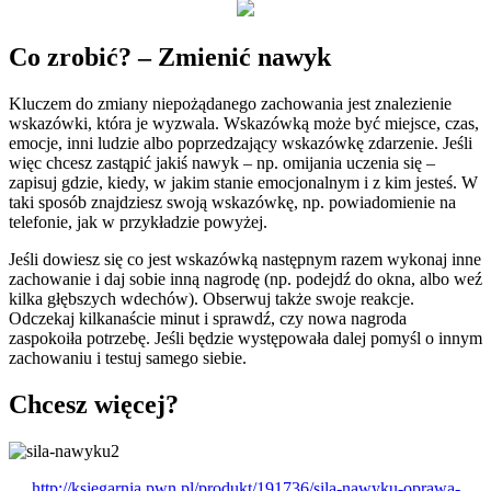
Co zrobić? – Zmienić nawyk
Kluczem do zmiany niepożądanego zachowania jest znalezienie
wskazówki, która je wyzwala. Wskazówką może być miejsce, czas,
emocje, inni ludzie albo poprzedzający wskazówkę zdarzenie. Jeśli
więc chcesz zastąpić jakiś nawyk – np. omijania uczenia się –
zapisuj gdzie, kiedy, w jakim stanie emocjonalnym i z kim jesteś. W
taki sposób znajdziesz swoją wskazówkę, np. powiadomienie na
telefonie, jak w przykładzie powyżej.
Jeśli dowiesz się co jest wskazówką następnym razem wykonaj inne
zachowanie i daj sobie inną nagrodę (np. podejdź do okna, albo weź
kilka głębszych wdechów). Obserwuj także swoje reakcje.
Odczekaj kilkanaście minut i sprawdź, czy nowa nagroda
zaspokoiła potrzebę. Jeśli będzie występowała dalej pomyśl o innym
zachowaniu i testuj samego siebie.
Chcesz więcej?
http://ksiegarnia.pwn.pl/produkt/191736/sila-nawyku-oprawa-