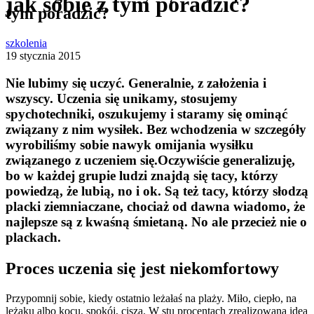
jak sobie z tym poradzić?
tym poradzić?
szkolenia
19 stycznia 2015
Nie lubimy się uczyć. Generalnie, z założenia i
wszyscy. Uczenia się unikamy, stosujemy
spychotechniki, oszukujemy i staramy się ominąć
związany z nim wysiłek. Bez wchodzenia w szczegóły
wyrobiliśmy sobie nawyk omijania wysiłku
związanego z uczeniem się.Oczywiście generalizuję,
bo w każdej grupie ludzi znajdą się tacy, którzy
powiedzą, że lubią, no i ok. Są też tacy, którzy słodzą
placki ziemniaczane, chociaż od dawna wiadomo, że
najlepsze są z kwaśną śmietaną. No ale przecież nie o
plackach.
Proces uczenia się jest niekomfortowy
Przypomnij sobie, kiedy ostatnio leżałaś na plaży. Miło, ciepło, na
leżaku albo kocu, spokój, cisza. W stu procentach zrealizowana idea