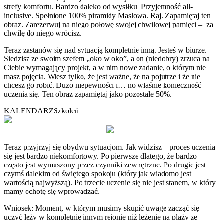
strefy komfortu. Bardzo daleko od wysiłku. Przyjemność all-
inclusive. Spełnione 100% piramidy Maslowa. Raj. Zapamiętaj ten
obraz. Zarezerwuj na niego połowę swojej chwilowej pamięci – za
chwilę do niego wrócisz.
Teraz zastanów się nad sytuacją kompletnie inną. Jesteś w biurze.
Siedzisz ze swoim szefem „oko w oko”, a on (niedobry) zrzuca na
Ciebie wymagający projekt, a w nim nowe zadanie, o którym nie
masz pojęcia. Wiesz tylko, że jest ważne, że na pojutrze i że nie
chcesz go robić. Dużo niepewności i… no właśnie konieczność
uczenia się. Ten obraz zapamiętaj jako pozostałe 50%.
KALENDARZ
Szkoleń
Teraz przyjrzyj się obydwu sytuacjom. Jak widzisz – proces uczenia
się jest bardzo niekomfortowy. Po pierwsze dlatego, że bardzo
często jest wymuszony przez czynniki zewnętrzne. Po drugie jest
czymś dalekim od świętego spokoju (który jak wiadomo jest
wartością najwyższą). Po trzecie uczenie się nie jest stanem, w który
mamy ochotę się wprowadzać.
Wniosek: Moment, w którym musimy skupić uwagę zacząć się
uczyć leży w kompletnie innym rejonie niż leżenie na plaży ze