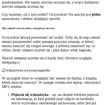
przekonaniem. Nie mamy nawyku uczenia się, a wręcz budujemy
nawyki omijania uczenia się.
Czy możemy coś z tym zrobić? Oczywiście! Na nawyki jest
jeden
sprawdzony i dobrze działający sposób,
Aby zmienić nawyk należy zastąpić go nowym.
Oczywiście łatwiej powiedzieć niż zrobić. Żeby się do tego zabrać
musisz przypomnieć sobie opisaną powyżej sytuację, w której
musisz nauczyć się czegoś nowego, a później zstanowić się, co
robisz, kiedy omijasz uczenie się i jaką dajesz sobie nagrodę.
Nawyk omijania uczenia się (i każdy inny również) wygląda
następująco:
W szczególe może to wyglądać tak: siadam do biurka, z książką
której mam się nauczyć. W zasięgu wzroku jest laptop, odtwarzacz
MP3, telefon.
Pojawia się wskazówka
– np. na ekranie telefonu pojawia
się informacja, że ktoś polubił moje zdjęcie na faceboku
Jest to wyzwalacz określonego zachowania, które jest już