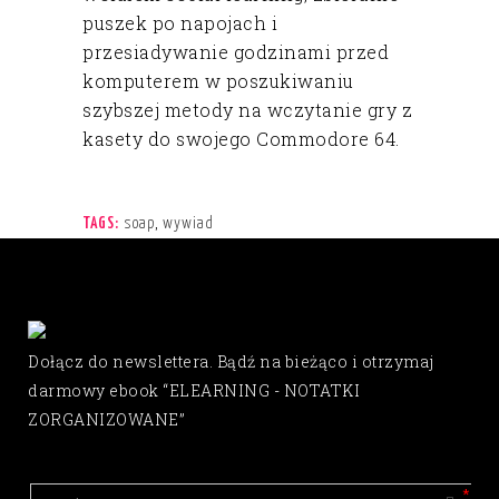
puszek po napojach i
przesiadywanie godzinami przed
komputerem w poszukiwaniu
szybszej metody na wczytanie gry z
kasety do swojego Commodore 64.
soap
,
wywiad
TAGS:
Dołącz do newslettera. Bądź na bieżąco i otrzymaj
darmowy ebook “ELEARNING - NOTATKI
ZORGANIZOWANE”