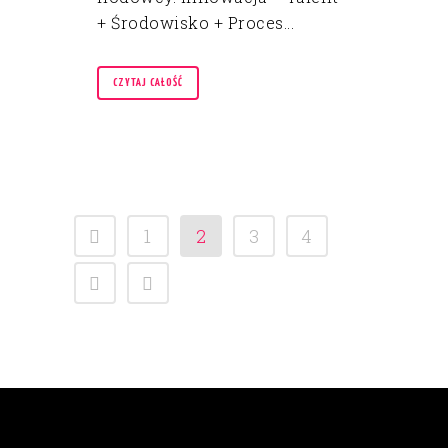
+ Środowisko + Proces...
CZYTAJ CAŁOŚĆ
1
2
3
4