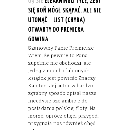
09 SIE
ELEARNINGU TYLE, ŻEBY
SIĘ KOŃ MÓGŁ SKĄPAĆ, ALE NIE
UTONĄĆ – LIST (CHYBA)
OTWARTY DO PREMIERA
GOWINA
Szanowny Panie Premierze,
Wiem, że pewnie to Pana
zupełnie nie obchodzi, ale
jedną z moich ulubionych
książek jest powieść Znaczy
Kapitan. Jej autor w bardzo
zgrabny sposób opisał nasze
niegdysiejsze ambicje do
posiadania polskiej floty: Na
morze, oprócz chęci przygód,
przygnała nas również chęć