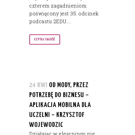
czterem zagadnieniom
poświęcony jest 35. odcinek
podcastu 2EDU....
CZYTAJ CAŁOŚĆ
24 KWI
OD MODY, PRZEZ
POTRZEBĘ DO BIZNESU –
APLIKACJA MOBILNA DLA
UCZELNI – KRZYSZTOF
WOJEWODZIC
Działając w elearningu nie