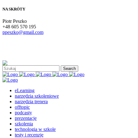
NA SKRÓTY
Piotr Peszko
+48 605 570 195
ppeszko@gmail.com
eLearning
narzędzia szkoleniowe
narzędzia trenera
offtopic
podcasty
prezentacje
szkolenia
technologia w szkole
testy i recenzje