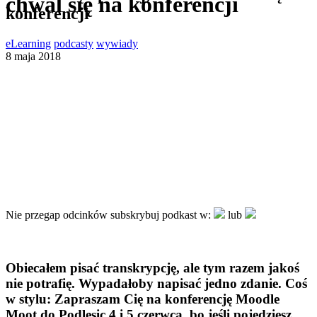
chwal się na konferencji
konferencji
eLearning
podcasty
wywiady
8 maja 2018
Nie przegap odcinków subskrybuj podkast w:
lub
Obiecałem pisać transkrypcję, ale tym razem jakoś
nie potrafię. Wypadałoby napisać jedno zdanie. Coś
w stylu: Zapraszam Cię na konferencję Moodle
Moot do Podlesic 4 i 5 czerwca, bo jeśli pojedziesz