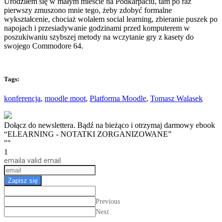
Urodziłem się w małym mieście na Podkarpaciu, tam po raz
pierwszy zmuszono mnie tego, żeby zdobyć formalne
wykształcenie, chociaż wolałem social learning, zbieranie puszek po
napojach i przesiadywanie godzinami przed komputerem w
poszukiwaniu szybszej metody na wczytanie gry z kasety do
swojego Commodore 64.
Tags:
konferencja
,
moodle moot
,
Platforma Moodle
,
Tomasz Walasek
Dołącz do newslettera. Bądź na bieżąco i otrzymaj darmowy ebook
“ELEARNING - NOTATKI ZORGANIZOWANE”
""
1
email
a valid email
Zapisz się
Previous
Next