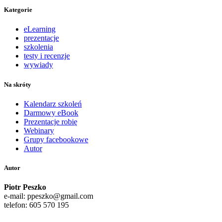
Kategorie
eLearning
prezentacje
szkolenia
testy i recenzje
wywiady
Na skróty
Kalendarz szkoleń
Darmowy eBook
Prezentacje robię
Webinary
Grupy facebookowe
Autor
Autor
Piotr Peszko
e-mail: ppeszko@gmail.com
telefon: 605 570 195