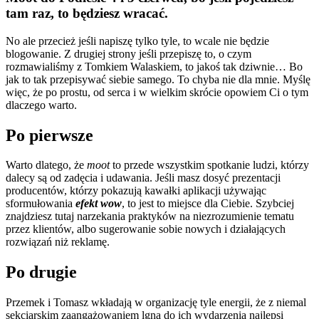
tam raz, to będziesz wracać.
No ale przecież jeśli napiszę tylko tyle, to wcale nie będzie
blogowanie. Z drugiej strony jeśli przepiszę to, o czym
rozmawialiśmy z Tomkiem Walaskiem, to jakoś tak dziwnie… Bo
jak to tak przepisywać siebie samego. To chyba nie dla mnie. Myślę
więc, że po prostu, od serca i w wielkim skrócie opowiem Ci o tym
dlaczego warto.
Po pierwsze
Warto dlatego, że
moot
to przede wszystkim spotkanie ludzi, którzy
dalecy są od zadęcia i udawania. Jeśli masz dosyć prezentacji
producentów, którzy pokazują kawałki aplikacji używając
sformułowania
efekt wow
, to jest to miejsce dla Ciebie. Szybciej
znajdziesz tutaj narzekania praktyków na niezrozumienie tematu
przez klientów, albo sugerowanie sobie nowych i działających
rozwiązań niż reklamę.
Po drugie
Przemek i Tomasz wkładają w organizację tyle energii, że z niemal
sekciarskim zaangażowaniem lgną do ich wydarzenia najlepsi