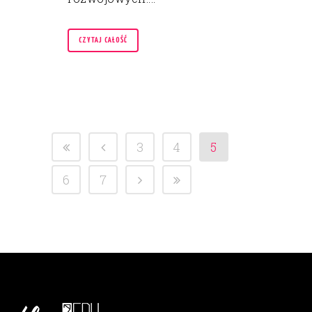
CZYTAJ CAŁOŚĆ
3
4
5
6
7