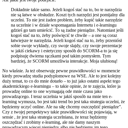
Dokładnie takie samo. Jeżeli kogoś stać na to, bo te narzędzia
nie są łatwe w obsłudze. Koszt tych narzędzi jest pomijalny dla
uczelni. To nie jest żaden problem, żeby kupić takie narzędzie
na uczelnie i w dziale wspomagania Internetu i e-learningu
gdzieś go tam umieścić. To są żadne pieniądze. Natomiast jeśli
kogoś stać na to, żeby poświęcić te chwile – a one są coraz
łatwiejsze te narzędzia. Jeżeli kogoś stać na to, żeby przeniósł
sobie swoje wykłady, czy swoje slajdy, czy swoje prezentacje
w jakiś ciekawy i estetyczny sposób do SCORM-a to ja się
podpisuję dwiema rączkami pod takim pomysłem. Tym
bardziej, że SCORM umożliwia interakcje. Moja ulubioną!
No właśnie. Ja też obserwuję pewne prawidłowości w momencie
kiedy prowadzę studia podyplomowe na WSE. Ale to jest kolejny
duży temat, to co do mnie dotarło – to już jako ostatni aspekt tego
akademickiego e-learningu – to takie opinie, że te zajęcia, które ja
prowadzę online to one wymagają ode mnie czasu jako
prowadzącego. I teraz uczelnia w jakiś sposób na mnie ten e-
learning wymusza, bo jest taki trend bo jest taka strategia uczelni, że
będziemy uczyć online. Ale na siłę chcemy oszczędzić pieniądze”.
Czy z twojej perspektywy takie prawidłowości się pojawiają, w
sensie , że jest taka strategia uczelniana, że teraz będziemy
oszczędzać i zrobimy e-learning, ale nie damy naszym
prowadzącym więcej pieniędzy albo nie będziemy im tego