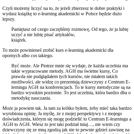
Czyli możemy liczyć na to, że jeżeli zbierzesz te dobre praktyki i
wydasz książkę to e-learning akademicki w Polsce będzie dużo
lepszy.
Pamiętasz od czego zaczęliśmy rozmowę, Od tego, że ja lubię
uczyć a nie lubię pisać artykułów,
książek.
To może powinieneś zrobić kurs e-learning akademicki dla
opornych albo cos takiego.
Być może. Ale Piotrze mnie się wydaje, że każda uczelnia ma
takie wypracowane metody. AGH ma świetne kursy, Co
prawda nie podglądałem tych kursów, nie miałem takich
możliwości, ale widzę co prezentują dziewczyny z Centrum E-
lerningu AGH na konferencjach. To te kursy metodyczne są na
bardzo wysokim poziomie. To jest uczelnia, która bardzo dba o
metodykę nauczania.
Może ja powiem tak. Ja tam za krótko byłem, żeby mieć taka bardzo
wyrobiona opinię. Ja myślę, że z mojej perspektywy i z mojego
doświadczenia, którym się mogę podzielić to Centrum E-learningu a
AGH to AGH. Wiesz to jest taki podział tutaj…, nie wiem czy
dziewczyny się ze mną zgodzą jak nie to pewnie gdzieś zawisnę na