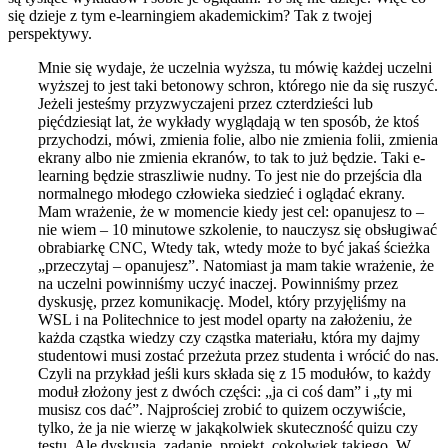
się dzieje z tym e-learningiem akademickim? Tak z twojej
perspektywy.
Mnie się wydaje, że uczelnia wyższa, tu mówię każdej uczelni
wyższej to jest taki betonowy schron, którego nie da się ruszyć.
Jeżeli jesteśmy przyzwyczajeni przez czterdzieści lub
pięćdziesiąt lat, że wykłady wyglądają w ten sposób, że ktoś
przychodzi, mówi, zmienia folie, albo nie zmienia folii, zmienia
ekrany albo nie zmienia ekranów, to tak to już będzie. Taki e-
learning będzie straszliwie nudny. To jest nie do przejścia dla
normalnego młodego człowieka siedzieć i oglądać ekrany.
Mam wrażenie, że w momencie kiedy jest cel: opanujesz to –
nie wiem – 10 minutowe szkolenie, to nauczysz się obsługiwać
obrabiarkę CNC, Wtedy tak, wtedy może to być jakaś ścieżka
„przeczytaj – opanujesz”. Natomiast ja mam takie wrażenie, że
na uczelni powinniśmy uczyć inaczej. Powinniśmy przez
dyskusję, przez komunikację. Model, który przyjęliśmy na
WSL i na Politechnice to jest model oparty na założeniu, że
każda cząstka wiedzy czy cząstka materiału, która my dajmy
studentowi musi zostać przeżuta przez studenta i wrócić do nas.
Czyli na przykład jeśli kurs składa się z 15 modułów, to każdy
moduł złożony jest z dwóch części: „ja ci coś dam” i „ty mi
musisz cos dać”. Najprościej zrobić to quizem oczywiście,
tylko, że ja nie wierzę w jakąkolwiek skuteczność quizu czy
testu. Ale dyskusja, zadanie, projekt, cokolwiek takiego. W