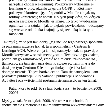
narzędzie chodzi o e-learning. Pokazywały wdrożenie e-
learningu w prowadzeniu zajęć dla GOPR-u. Ktoś inny
pokazywał konferencję, którą zrobił w Moodle tak jak my
robimy konferencję w hotelu. No tych projektów, do których
można zastosować Moodle jest masę. To tylko wyobraźnia
ogranicza. I ta sztuka – jak to pięknie powiedziałeś – odczepmy
się wreszcie od młotka i zajmijmy się techniką bicia tym
młotkiem.
Tak myślę, że to jest taki dobry „tagline” do tego naszego spotkania.
Ja przyznam szczerze tak jak tu wspomnieliśmy Centrum E-
learningu AGH. Wiesz co, ja tam się nauczyłem tak na prawdę z
Moodle korzystać w sensie metodycznie. Technicznie go znałem,
potrafiłem go zainstalować, zrobić w nim cuda, zakodować itd.,
tłumaczyć, ale tam się nauczyłem go stosować. Tam, myślę do
dzisiaj w tym Centrum E-learningu funkcjonuje taka kultura
dobrego uczenia. To jest bardzo cenne. Tam się nauczyłem i tam
poznałem publikacje Gilly Salmon i publikacje z Moderations
Activites i oczywiście linki postaram się zamieścić na ten temat.
Patrz, który to rok! To są lata. Kojarzysz – to będzie rok 2008,
2009?
Myślę, że tak, że to będzie 2008. Ale teraz o co chodzi. Ja
spotkałem się z metodyką i takim faktycznym wykorzystaniem Gilly