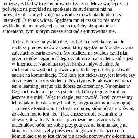
mniejszy wkład w to żeby prowadził zajęcia. Może więcej czasu
poświęcić na przykład na spotkanie ze studentami niż na
prowadzenie samych zajęć na zasadzie mówienia do nich bez
interakcji. Ja to tak widzę. Spędzam mniej czasu bo nie mam
wykładu, ale mam więcej czasu na to, żeby się spotkać ze
studentami, tymi którym zależy spotkać się indywidualnie.
To jest bardzo indywidualne, bo żadna uczelnia chyba nie
rozlicza pracowników z czasu, który spędza na Moodle czy na
zajęciach e-learingowych. My rozliczamy sylabus czyli plan
przedmiotów i zgodność tego sylabusa z materiałem, który jest
w Internecie. Natomiast to jest bardzo indywidualne. Ja
zachęcam wszystkich prowadzących do tego, żeby postawili
nacisk na komunikację. Taki kurs jest ciekawszy, jest łatwiejszy
do zniesienia przez studenta. Poza tym w Krakowie być może
ten e-learning jest już taki dobrze zakorzeniony. Natomiast w
Częstochowie to ciągle są studenci, którzy tego e-learningu
jeszcze nie mieli. Więc to ciągle jest nowość. Jeżeli zostawimy
ich w takim kursie samych sobie, przygotowanym i samograju
– to będzie katastrofa. I to będzie opinia, która pójdzie w świat,
że e-learning to jest „be” i jak chcesz zrobić e-learning to
olewasz, itd., itd. Natomiast przeniesienie ciężaru z tych
materiałów, które raz sobie przygotujesz na komunikację na
którą masz czas, żeby poświęcić te godziny obciążenia na
komunikację to to jest chyba ten aspekt pozytywny e-learningu.