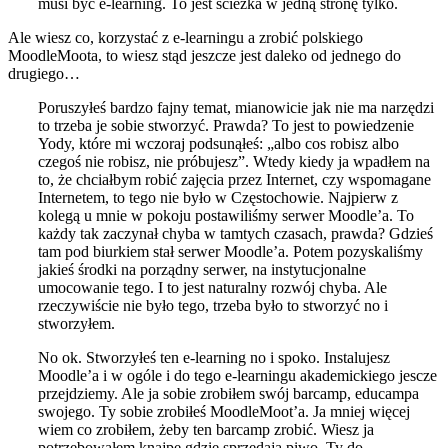
musi być e-learning. To jest ścieżka w jedną stronę tylko.
Ale wiesz co, korzystać z e-learningu a zrobić polskiego
MoodleMoota, to wiesz stąd jeszcze jest daleko od jednego do
drugiego…
Poruszyłeś bardzo fajny temat, mianowicie jak nie ma narzędzi
to trzeba je sobie stworzyć. Prawda? To jest to powiedzenie
Yody, które mi wczoraj podsunąłeś: „albo cos robisz albo
czegoś nie robisz, nie próbujesz”. Wtedy kiedy ja wpadłem na
to, że chciałbym robić zajęcia przez Internet, czy wspomagane
Internetem, to tego nie było w Częstochowie. Najpierw z
kolegą u mnie w pokoju postawiliśmy serwer Moodle’a. To
każdy tak zaczynał chyba w tamtych czasach, prawda? Gdzieś
tam pod biurkiem stał serwer Moodle’a. Potem pozyskaliśmy
jakieś środki na porządny serwer, na instytucjonalne
umocowanie tego. I to jest naturalny rozwój chyba. Ale
rzeczywiście nie było tego, trzeba było to stworzyć no i
stworzyłem.
No ok. Stworzyłeś ten e-learning no i spoko. Instalujesz
Moodle’a i w ogóle i do tego e-learningu akademickiego jescze
przejdziemy. Ale ja sobie zrobiłem swój barcamp, educampa
swojego. Ty sobie zrobiłeś MoodleMoot’a. Ja mniej więcej
wiem co zrobiłem, żeby ten barcamp zrobić. Wiesz ja
potrzebowałem knajpę gdzie sprzedają piwo. Ty do