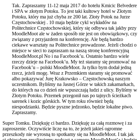
Tak. Zapraszamy 11-12 maja 2017 do hotelu Kmicic Belvedere
i SPA w złotym Potoku. To jest taki kultowy hotel w Złotym
Potoku, który ma już chyba ze 200 lat. Złoty Potok na Jurze
Częstochowskiej . 10 maja będzie cykl wykładów na
Politechnice Częstochowskiej, który się odbywa tak jakby przy
MoodleMoot ale w żaden sposób nie jest on obowiązkowy, czy
związany z przyjazdem na konferencję. Ale będą bardzo
ciekawe warsztaty na Politechnice prowadzone. Jeżeli chodzi o
miejsce w sieci to zapraszam na naszą stronę konferencyjną
MoodleMoot.pl No i na Facebook’u. Ostatnio bardzo wiele
rzeczy dzieje na Facebook’u. My też staramy się promować na
Facebook’u – polski MoodleMoot. Ja tylko bym dodał jedną
rzecz, jeżeli mogę. Wraz z Przemkiem staramy się promować
albo pokazywać Jurę Krakowsko – Częstochowską naszym
uczestnikom. Byliśmy na Jasnej Górze w takich zakamarkach,
do których na co dzień nie wpuszczają ludzi z ulicy. Byliśmy w
Złotym Potoku. Przemek przegonił nas po tajnych ścieżkach
sarenek i kozic górskich. W tym roku również będą
niespodzianki. Będzie pyszne jedzonko, będzie lokalne piwo.
Zapraszamy.
Super Tomku. Dziękuję ci bardzo. Dziękuję za całą rozmowę i za
zaproszenie. Oczywiście liczę na to, że jeżeli jakieś ogromne
przeszkody nie wyrosną to spotkamy się na MoodleMoot. I tak jak
ci obiecałem zrealizujemy podcast z samego MoodleMoot’a i będzie