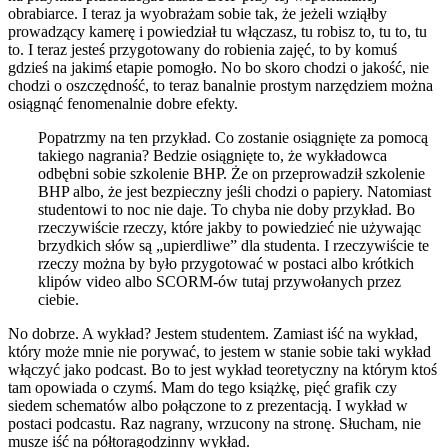
obrabiarce. I teraz ja wyobrażam sobie tak, że jeżeli wziąłby
prowadzący kamerę i powiedział tu włączasz, tu robisz to, tu to, tu
to. I teraz jesteś przygotowany do robienia zajęć, to by komuś
gdzieś na jakimś etapie pomogło. No bo skoro chodzi o jakość, nie
chodzi o oszczędność, to teraz banalnie prostym narzędziem można
osiągnąć fenomenalnie dobre efekty.
Popatrzmy na ten przykład. Co zostanie osiągnięte za pomocą
takiego nagrania? Bedzie osiągnięte to, że wykładowca
odbębni sobie szkolenie BHP. Że on przeprowadził szkolenie
BHP albo, że jest bezpieczny jeśli chodzi o papiery. Natomiast
studentowi to noc nie daje. To chyba nie doby przykład. Bo
rzeczywiście rzeczy, które jakby to powiedzieć nie używając
brzydkich słów są „upierdliwe” dla studenta. I rzeczywiście te
rzeczy można by było przygotować w postaci albo krótkich
klipów video albo SCORM-ów tutaj przywołanych przez
ciebie.
No dobrze. A wykład? Jestem studentem. Zamiast iść na wykład,
który może mnie nie porywać, to jestem w stanie sobie taki wykład
włączyć jako podcast. Bo to jest wykład teoretyczny na którym ktoś
tam opowiada o czymś. Mam do tego książkę, pięć grafik czy
siedem schematów albo połączone to z prezentacją. I wykład w
postaci podcastu. Raz nagrany, wrzucony na stronę. Słucham, nie
musze iść na półtoragodzinny wykład.