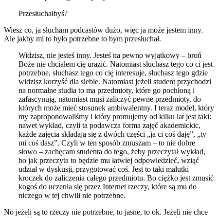
Przesłuchałbyś?
Wiesz co, ja słucham podcastów dużo, więc ja może jestem inny.
Ale jakby mi to było potrzebne to bym przesłuchał.
Widzisz, nie jesteś inny. Jesteś na pewno wyjątkowy – broń
Boże nie chciałem cię urazić. Natomiast słuchasz tego co ci jest
potrzebne, słuchasz tego co cię interesuje, słuchasz tego gdzie
widzisz korzyść dla siebie. Natomiast jeżeli student przychodzi
na normalne studia to ma przedmioty, które go pochłoną i
zafascynują, natomiast musi zaliczyć pewne przedmioty, do
których może mieć stosunek ambiwalentny. I teraz model, który
my zaproponowaliśmy i który promujemy od kilku lat jest taki:
nawet wykład, czyli ta podawcza forma zajęć akademickic,
każde zajęcia składają się z dwóch części „ja ci coś daję”, „ty
mi coś dasz”. Czyli w ten sposób zmuszam – to nie dobre
słowo – zachęcam studenta do tego, żeby przeczytał wykład,
bo jak przeczyta to będzie mu łatwiej odpowiedzieć, wziąć
udział w dyskusji, przygotować coś. Jest to taki malutki
kroczek do zaliczenia całego przedmiotu. Bo ciężko jest zmusić
kogoś do uczenia się przez Internet rzeczy, które są mu do
niczego w tej chwili nie potrzebne.
No jeżeli są to rzeczy nie potrzebne, to jasne, to ok. Jeżeli nie chce