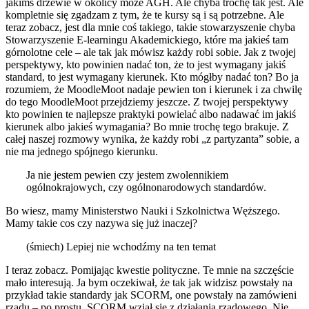
jakimś drzewie w okolicy może AGH. Ale chyba trochę tak jest. Ale
kompletnie się zgadzam z tym, że te kursy są i są potrzebne. Ale
teraz zobacz, jest dla mnie coś takiego, takie stowarzyszenie chyba
Stowarzyszenie E-learningu Akademickiego, które ma jakieś tam
górnolotne cele – ale tak jak mówisz każdy robi sobie. Jak z twojej
perspektywy, kto powinien nadać ton, że to jest wymagany jakiś
standard, to jest wymagany kierunek. Kto mógłby nadać ton? Bo ja
rozumiem, że MoodleMoot nadaje pewien ton i kierunek i za chwilę
do tego MoodleMoot przejdziemy jeszcze. Z twojej perspektywy
kto powinien te najlepsze praktyki powielać albo nadawać im jakiś
kierunek albo jakieś wymagania? Bo mnie trochę tego brakuje. Z
całej naszej rozmowy wynika, że każdy robi „z partyzanta” sobie, a
nie ma jednego spójnego kierunku.
Ja nie jestem pewien czy jestem zwolennikiem
ogólnokrajowych, czy ogólnonarodowych standardów.
Bo wiesz, mamy Ministerstwo Nauki i Szkolnictwa Węższego.
Mamy takie cos czy nazywa się już inaczej?
(śmiech) Lepiej nie wchodźmy na ten temat
I teraz zobacz. Pomijając kwestie polityczne. Te mnie na szczęście
mało interesują. Ja bym oczekiwał, że tak jak widzisz powstały na
przykład takie standardy jak SCORM, one powstały na zamówieni
rządu – po prostu. SCORM wziął się z działania rządowego. Nie