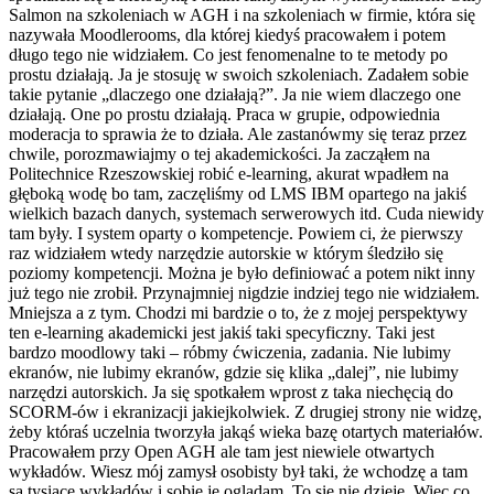
Salmon na szkoleniach w AGH i na szkoleniach w firmie, która się
nazywała Moodlerooms, dla której kiedyś pracowałem i potem
długo tego nie widziałem. Co jest fenomenalne to te metody po
prostu działają. Ja je stosuję w swoich szkoleniach. Zadałem sobie
takie pytanie „dlaczego one działają?”. Ja nie wiem dlaczego one
działają. One po prostu działają. Praca w grupie, odpowiednia
moderacja to sprawia że to działa. Ale zastanówmy się teraz przez
chwile, porozmawiajmy o tej akademickości. Ja zacząłem na
Politechnice Rzeszowskiej robić e-learning, akurat wpadłem na
głęboką wodę bo tam, zaczęliśmy od LMS IBM opartego na jakiś
wielkich bazach danych, systemach serwerowych itd. Cuda niewidy
tam były. I system oparty o kompetencje. Powiem ci, że pierwszy
raz widziałem wtedy narzędzie autorskie w którym śledziło się
poziomy kompetencji. Można je było definiować a potem nikt inny
już tego nie zrobił. Przynajmniej nigdzie indziej tego nie widziałem.
Mniejsza a z tym. Chodzi mi bardzie o to, że z mojej perspektywy
ten e-learning akademicki jest jakiś taki specyficzny. Taki jest
bardzo moodlowy taki – róbmy ćwiczenia, zadania. Nie lubimy
ekranów, nie lubimy ekranów, gdzie się klika „dalej”, nie lubimy
narzędzi autorskich. Ja się spotkałem wprost z taka niechęcią do
SCORM-ów i ekranizacji jakiejkolwiek. Z drugiej strony nie widzę,
żeby któraś uczelnia tworzyła jakąś wieka bazę otartych materiałów.
Pracowałem przy Open AGH ale tam jest niewiele otwartych
wykładów. Wiesz mój zamysł osobisty był taki, że wchodzę a tam
są tysiące wykładów i sobie je oglądam. To się nie dzieje. Więc co