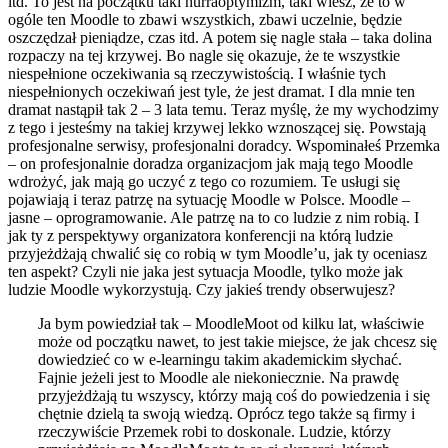
itd. To jest na początku taki hurraoptymizm, taki wiesz, że to w
ogóle ten Moodle to zbawi wszystkich, zbawi uczelnie, będzie
oszczędzał pieniądze, czas itd. A potem się nagle stała – taka dolina
rozpaczy na tej krzywej. Bo nagle się okazuje, że te wszystkie
niespełnione oczekiwania są rzeczywistością. I właśnie tych
niespełnionych oczekiwań jest tyle, że jest dramat. I dla mnie ten
dramat nastąpił tak 2 – 3 lata temu. Teraz myślę, że my wychodzimy
z tego i jesteśmy na takiej krzywej lekko wznoszącej się. Powstają
profesjonalne serwisy, profesjonalni doradcy. Wspominałeś Przemka
– on profesjonalnie doradza organizacjom jak mają tego Moodle
wdrożyć, jak mają go uczyć z tego co rozumiem. Te usługi się
pojawiają i teraz patrzę na sytuację Moodle w Polsce. Moodle –
jasne – oprogramowanie. Ale patrzę na to co ludzie z nim robią. I
jak ty z perspektywy organizatora konferencji na którą ludzie
przyjeżdżają chwalić się co robią w tym Moodle’u, jak ty oceniasz
ten aspekt? Czyli nie jaka jest sytuacja Moodle, tylko może jak
ludzie Moodle wykorzystują. Czy jakieś trendy obserwujesz?
Ja bym powiedział tak – MoodleMoot od kilku lat, właściwie
może od początku nawet, to jest takie miejsce, że jak chcesz się
dowiedzieć co w e-learningu takim akademickim słychać.
Fajnie jeżeli jest to Moodle ale niekoniecznie. Na prawdę
przyjeżdżają tu wszyscy, którzy mają coś do powiedzenia i się
chętnie dzielą ta swoją wiedzą. Oprócz tego także są firmy i
rzeczywiście Przemek robi to doskonale. Ludzie, którzy