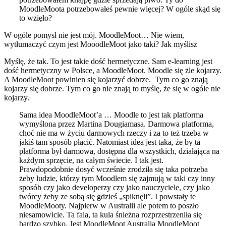
MoodleMoota potrzebowałeś pewnie więcej? W ogóle skąd się
to wzięło?
W ogóle pomysł nie jest mój. MoodleMoot… Nie wiem,
wytłumaczyć czym jest MooodleMoot jako taki? Jak myślisz
Myślę, że tak. To jest takie dość hermetyczne. Sam e-learning jest
dość hermetyczny w Polsce, a MoodleMoot. Moodle się żle kojarzy.
A MoodleMoot powinien się kojarzyć dobrze. Tym co go znają
kojarzy się dobrze. Tym co go nie znają to myślę, że się w ogóle nie
kojarzy.
Sama idea MoodleMoot’a … Moodle to jest tak platforma
wymyślona przez Martina Dougiamasa. Darmowa platforma,
choć nie ma w życiu darmowych rzeczy i za to też trzeba w
jakiś tam sposób płacić. Natomiast idea jest taka, że by ta
platforma był darmowa, dostępna dla wszystkich, działająca na
każdym sprzęcie, na całym świecie. I tak jest.
Prawdopodobnie dosyć wcześnie zrodziła się taka potrzeba
żeby ludzie, którzy tym Moodlem się zajmują w taki czy inny
sposób czy jako developerzy czy jako nauczyciele, czy jako
twórcy żeby ze sobą się gdzieś „spiknęli”. I powstały te
MoodleMooty. Najpierw w Australii ale potem to poszło
niesamowicie. Ta fala, ta kula śnieżna rozprzestrzeniła się
bardzo szybko. Jest MoodleMoot Australia MoodleMoot