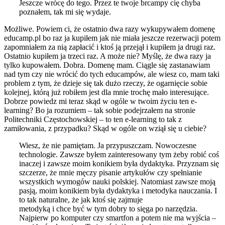
Jeszcze wrócę do tego. Przez te twoje brcampy cię chyba
poznałem, tak mi się wydaje.
Możliwe. Powiem ci, że ostatnio dwa razy wykupywałem domenę
educamp.pl bo raz ja kupiłem jak nie miała jeszcze rezerwacji potem
zapomniałem za nią zapłacić i ktoś ją przejął i kupiłem ja drugi raz.
Ostatnio kupiłem ja trzeci raz. A może nie? Myślę, że dwa razy ja
tylko kupowałem. Dobra. Domenę mam. Ciągle się zastanawiam
nad tym czy nie wrócić do tych educampów, ale wiesz co, mam taki
problem z tym, że dzieje się tak dużo rzeczy, że ogarnięcie sobie
kolejnej, którą już robiłem jest dla mnie trochę mało interesujące.
Dobrze powiedz mi teraz skąd w ogóle w twoim życiu ten e-
learning? Bo ja rozumiem – tak sobie podejrzałem na stronie
Politechniki Częstochowskiej – to ten e-learning to tak z
zamiłowania, z przypadku? Skąd w ogóle on wziął się u ciebie?
Wiesz, że nie pamiętam. Ja przypuszczam. Nowoczesne
technologie. Zawsze byłem zainteresowany tym żeby robić coś
inaczej i zawsze moim konikiem była dydaktyka. Przyznam się
szczerze, że mnie męczy pisanie artykułów czy spełnianie
wszystkich wymogów nauki polskiej. Natomiast zawsze moją
pasją, moim konikiem była dydaktyka i metodyka nauczania. I
to tak naturalne, że jak ktoś się zajmuje
metodyką i chce być w tym dobry to sięga po narzędzia.
Najpierw po komputer czy smartfon a potem nie ma wyjścia –