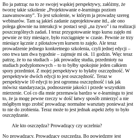
Bo ja patrząc na to ze swojej wąskiej perspektywy, załóżmy, że
tworzę takie szkolenie „Projektowanie e-learningu poziom
zaawansowany”. To jest szkolenie, w którym ja prowadzę szereg
webinarów. Tam są jakieś zadanie zaprojektowane itd., ale ono
polega głownie na interakcji w postaci sesji „na żywo” i na realizacji
poszczególnych zadań. I teraz przygotowanie tego kursu zajęło mi
pewnie ze trzy miesiące, było rozciągnięte w czasie. Pewnie ze trzy
miesiące łącznie z pilotażowym kursem to zajęło. Ale teraz
prowadzenie jednego konkretnego szkolenia, czyli jednej edycji –
ono trwa tam dwa tygodnie – zajmuje mi ok. 11 godzin. Więc teraz
patrzę, że to na studiach – jak prowadzę studia, przedmioty na
studiach podyplomowych – to to byłby spokojnie jeden całkiem
spory przedmiot. Z mojej perspektywy to byłaby oszczędność. W
perspektywie dwóch edycji to jest oszczędność. Teraz w
perspektywie 10 edycji to jest ogromna oszczędność i tak jak
mówisz standaryzacja, podnoszenie jakości i przede wszystkim
mierzenie. Coś co dla mnie przemawia bardzo w e-learningu to jest
to, że ja mogę pewne rzeczy w dość łatwy sposób zmierzyć a nie
mógłbym tego zrobić prowadząc normalne warsztaty ponieważ jest
to nie do zrobienia. Teraz może to jest jednak aspekt żeby to było
oszczędzanie.
Ale kto oszczędza? Prowadzący czy uczelnia?
No prowadzący. Prowadzący oszczędza. Bo powiedzmy jest