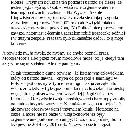
Piotrze. Trzymam kciuki za ten podcast i bardzo się cieszę, że
jestem jego częścią. O sobie: właściwie organizowałem e-
learning na dwóch uczelniach. Na Wyższej Szkole
Lingwistycznej w Częstochowie zaczęła się moja przygoda.
Zacząłem tam pracować w 2007 roku ale związki miałem
troszeczkę wcześniej przez żonę. Na Politechnice pracowałem
zawsze, natomiast e-learning zacząłem robić troszeczkę później
i w dużym zespole. Nas tam było kilkanaście osób. I to ą moje
korzenie.
A powiedz mi, ja myślę, że myśmy się chyba poznali przez
MoodleMoot’a albo przez forum moodlowe może, bo ja kiedyś tam
aktywnie się udzielałem. Ale nie pamiętam.
Ja tak troszeczkę z dumą powiem , że jestem tym człowiekiem,
który od bardzo dawna – chyba od początku e-learningu w
Polsce – jest obecny w tym e-learningu. Jak ja zacząłem to
wiem, że wtedy ty byłeś już pomnikiem, człowiekiem orkiestrą
więc ja to cię obserwowałem wcześniej już gdzieś tam w
Internecie. Oczywiście twoje przedsięwzięcia barcampy zrobiły
na mnie olbrzymie wrażenie. Nie udało mi się na to pojechać,
ale zawsze obserwowałem i trzymałem kciuki. Notabene na
bazie, a może nie na bazie w Częstochowie tez były
organizowane podobne barcampy. Dużo, dużo później, bo to
był pewnie 2014 czy 2015 rok. Nazywało się to aleje.it.