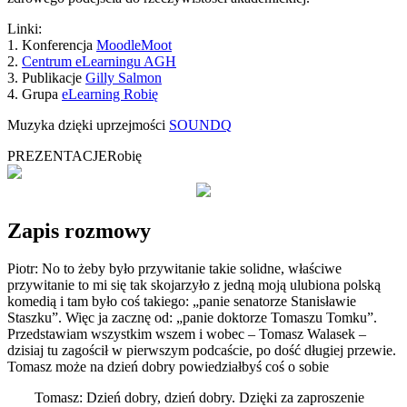
Linki:
1. Konferencja
MoodleMoot
2.
Centrum eLearningu AGH
3. Publikacje
Gilly Salmon
4. Grupa
eLearning Robię
Muzyka dzięki uprzejmości
SOUNDQ
PREZENTACJE
Robię
Zapis rozmowy
Piotr: No to żeby było przywitanie takie solidne, właściwe
przywitanie to mi się tak skojarzyło z jedną moją ulubiona polską
komedią i tam było coś takiego: „panie senatorze Stanisławie
Staszku”. Więc ja zacznę od: „panie doktorze Tomaszu Tomku”.
Przedstawiam wszystkim wszem i wobec – Tomasz Walasek –
dzisiaj tu zagościł w pierwszym podcaście, po dość długiej przewie.
Tomasz może na dzień dobry powiedziałbyś coś o sobie
Tomasz: Dzień dobry, dzień dobry. Dzięki za zaproszenie