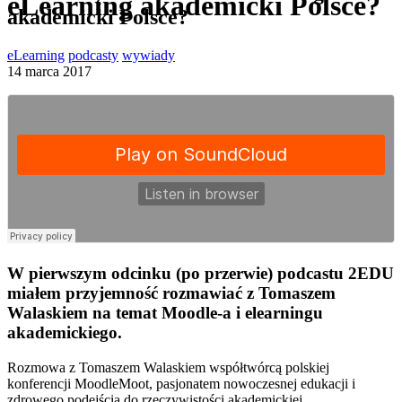
eLearning akademicki Polsce?
akademicki Polsce?
eLearning
podcasty
wywiady
14 marca 2017
W pierwszym odcinku (po przerwie) podcastu 2EDU
miałem przyjemność rozmawiać z Tomaszem
Walaskiem na temat Moodle-a i elearningu
akademickiego.
Rozmowa z Tomaszem Walaskiem współtwórcą polskiej
konferencji MoodleMoot, pasjonatem nowoczesnej edukacji i
zdrowego podejścia do rzeczywistości akademickiej.