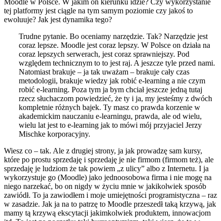
Moodle w Polsce. W jakim on kierunku idzie? Czy wykorzystanie
tej platformy jest ciągle na tym samym poziomie czy jakoś to
ewoluuje? Jak jest dynamika tego?
Trudne pytanie. Bo oceniamy narzędzie. Tak? Narzędzie jest
coraz lepsze. Moodle jest coraz lepszy. W Polsce on działa na
coraz lepszych serwerach, jest coraz sprawniejszy. Pod
względem technicznym to to jest raj. A jeszcze tyle przed nami.
Natomiast brakuje – ja tak uważam – brakuje cały czas
metodologii, brakuje wiedzy jak robić e-learning a nie czym
robić e-learning. Poza tym ja bym chciał jeszcze jedną tutaj
rzecz słuchaczom powiedzieć, że ty i ja, my jesteśmy z dwóch
kompletnie różnych bajek. Ty masz co prawda korzenie w
akademickim nauczaniu e-learningu, prawda, ale od wielu,
wielu lat jest to e-learning jak to mówi mój przyjaciel Jerzy
Mischke korporacyjny.
Wiesz co – tak. Ale z drugiej strony, ja jak prowadzę sam kursy,
które po prostu sprzedaję i sprzedaję je nie firmom (firmom też), ale
sprzedaję je ludziom że tak powiem „z ulicy” albo z Internetu. I ja
wykorzystuje go (Moodle) jako jednoosobowa firma i nie mogę na
niego narzekać, bo on nigdy w życiu mnie w jakikolwiek sposób
zawiódł. To ja zawiodłem i moje umiejętności programistyczna – raz
w zasadzie. Jak ja na to patrzę to Moodle przeszedł taką krzywą, jak
mamy tą krzywą ekscytacji jakimkolwiek produktem, innowacjom