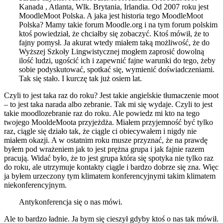
Kanada , Atlanta, Wlk. Brytania, Irlandia. Od 2007 roku jest
MoodleMoot Polska. A jaka jest historia tego MoodleMoot
Polska? Mamy takie forum Moodle.org i na tym forum polskim
ktoś powiedział, że chciałby się zobaczyć. Ktoś mówił, że to
fajny pomysł. Ja akurat wtedy miałem taką możliwość, że do
Wyższej Szkoły Lingwistycznej mogłem zaprosić dowolną
ilość ludzi, ugościć ich i zapewnić fajne warunki do tego, żeby
sobie podyskutować, spotkać się, wymienić doświadczeniami.
Tak się stało. I kurczę tak już osiem lat.
Czyli to jest taka raz do roku? Jest takie angielskie tłumaczenie moot
– to jest taka narada albo zebranie. Tak mi się wydaje. Czyli to jest
takie moodlozebranie raz do roku. Ale powiedz mi kto na tego
twojego MooldeMoota przyjeżdża. Miałem przyjemność być tylko
raz, ciągle się działo tak, że ciągle ci obiecywałem i nigdy nie
miałem okazji. A w ostatnim roku musze przyznać, że na prawdę
byłem pod wrażeniem jak to jest prężna grupa i jak fajnie razem
pracują. Widać było, że to jest grupa która się spotyka nie tylko raz
do roku, ale utrzymuje kontakty ciągle i bardzo dobrze się zna. Więc
ja byłem urzeczony tym klimatem konferencyjnymi takim klimatem
niekonferencyjnym.
Antykonferencja się o nas mówi.
Ale to bardzo ładnie. Ja bym się cieszył gdyby ktoś o nas tak mówił.