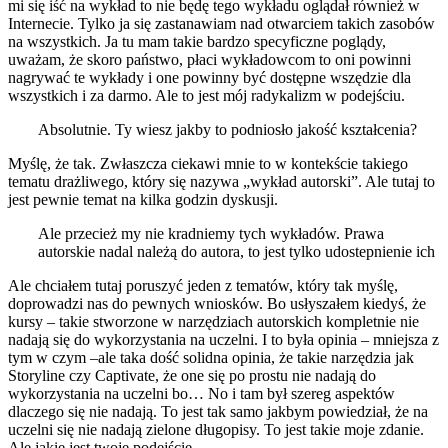
mi się iść na wykład to nie będę tego wykładu oglądał również w
Internecie. Tylko ja się zastanawiam nad otwarciem takich zasobów
na wszystkich. Ja tu mam takie bardzo specyficzne poglądy,
uważam, że skoro państwo, płaci wykładowcom to oni powinni
nagrywać te wykłady i one powinny być dostępne wszędzie dla
wszystkich i za darmo. Ale to jest mój radykalizm w podejściu.
Absolutnie. Ty wiesz jakby to podniosło jakość kształcenia?
Myślę, że tak. Zwłaszcza ciekawi mnie to w kontekście takiego
tematu drażliwego, który się nazywa „wykład autorski”. Ale tutaj to
jest pewnie temat na kilka godzin dyskusji.
Ale przecież my nie kradniemy tych wykładów. Prawa
autorskie nadal należą do autora, to jest tylko udostepnienie ich
Ale chciałem tutaj poruszyć jeden z tematów, który tak myślę,
doprowadzi nas do pewnych wniosków. Bo usłyszałem kiedyś, że
kursy – takie stworzone w narzędziach autorskich kompletnie nie
nadają się do wykorzystania na uczelni. I to była opinia – mniejsza z
tym w czym –ale taka dość solidna opinia, że takie narzędzia jak
Storyline czy Captivate, że one się po prostu nie nadają do
wykorzystania na uczelni bo… No i tam był szereg aspektów
dlaczego się nie nadają. To jest tak samo jakbym powiedział, że na
uczelni się nie nadają zielone długopisy. To jest takie moje zdanie.
Ale jakie jest twoje podejście.