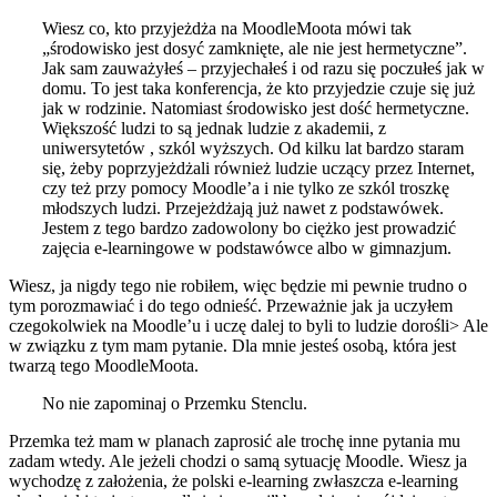
Wiesz co, kto przyjeżdża na MoodleMoota mówi tak
„środowisko jest dosyć zamknięte, ale nie jest hermetyczne”.
Jak sam zauważyłeś – przyjechałeś i od razu się poczułeś jak w
domu. To jest taka konferencja, że kto przyjedzie czuje się już
jak w rodzinie. Natomiast środowisko jest dość hermetyczne.
Większość ludzi to są jednak ludzie z akademii, z
uniwersytetów , szkól wyższych. Od kilku lat bardzo staram
się, żeby poprzyjeżdżali również ludzie uczący przez Internet,
czy też przy pomocy Moodle’a i nie tylko ze szkól troszkę
młodszych ludzi. Przejeżdżają już nawet z podstawówek.
Jestem z tego bardzo zadowolony bo ciężko jest prowadzić
zajęcia e-learningowe w podstawówce albo w gimnazjum.
Wiesz, ja nigdy tego nie robiłem, więc będzie mi pewnie trudno o
tym porozmawiać i do tego odnieść. Przeważnie jak ja uczyłem
czegokolwiek na Moodle’u i uczę dalej to byli to ludzie dorośli> Ale
w związku z tym mam pytanie. Dla mnie jesteś osobą, która jest
twarzą tego MoodleMoota.
No nie zapominaj o Przemku Stenclu.
Przemka też mam w planach zaprosić ale trochę inne pytania mu
zadam wtedy. Ale jeżeli chodzi o samą sytuację Moodle. Wiesz ja
wychodzę z założenia, że polski e-learning zwłaszcza e-learning