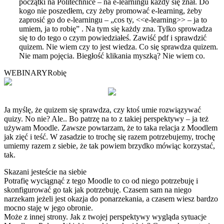
początki na Politechnice – na e-learningu każdy się znał. Do
kogo nie poszedłem, czy żeby promować e-learning, żeby
zaprosić go do e-learningu – „cos ty, <<e-learning>> – ja to
umiem, ja to robię” . Na tym się każdy zna. Tylko sprowadza
się to do tego o czym powiedziałeś. Zawiść pdf i sprawdzić
quizem. Nie wiem czy to jest wiedza. Co się sprawdza quizem.
Nie mam pojęcia. Biegłość klikania myszką? Nie wiem co.
WEBINARY
Robię
Ja myślę, że quizem się sprawdza, czy ktoś umie rozwiązywać
quizy. No nie? Ale.. Bo patrzę na to z takiej perspektywy – ja też
używam Moodle. Zawsze powtarzam, że to taka relacja z Moodlem
jak zięć i teść. W zasadzie to trochę się razem potrzebujemy, trochę
umiemy razem z siebie, że tak powiem brzydko mówiąc korzystać,
tak.
Skazani jesteście na siebie
Potrafię wyciągnąć z tego Moodle to co od niego potrzebuję i
skonfigurować go tak jak potrzebuję. Czasem sam na niego
narzekam jeżeli jest okazja do ponarzekania, a czasem wiesz bardzo
mocno staję w jego obronie.
Może z innej strony. Jak z twojej perspektywy wygląda sytuacje