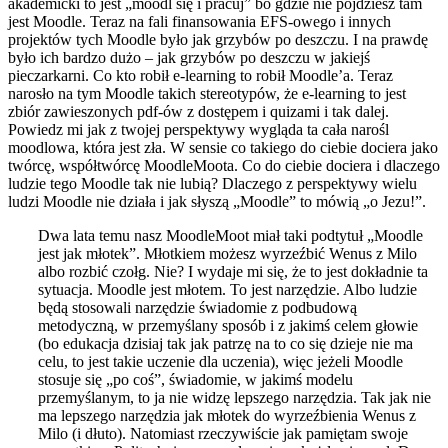
akademicki to jest „moodl się i pracuj” bo gdzie nie pójdziesz tam
jest Moodle. Teraz na fali finansowania EFS-owego i innych
projektów tych Moodle było jak grzybów po deszczu. I na prawdę
było ich bardzo dużo – jak grzybów po deszczu w jakiejś
pieczarkarni. Co kto robił e-learning to robił Moodle’a. Teraz
narosło na tym Moodle takich stereotypów, że e-learning to jest
zbiór zawieszonych pdf-ów z dostępem i quizami i tak dalej.
Powiedz mi jak z twojej perspektywy wygląda ta cała narośl
moodlowa, która jest zła. W sensie co takiego do ciebie dociera jako
twórcę, współtwórcę MoodleMoota. Co do ciebie dociera i dlaczego
ludzie tego Moodle tak nie lubią? Dlaczego z perspektywy wielu
ludzi Moodle nie działa i jak słyszą „Moodle” to mówią „o Jezu!”.
Dwa lata temu nasz MoodleMoot miał taki podtytuł „Moodle
jest jak młotek”. Młotkiem możesz wyrzeźbić Wenus z Milo
albo rozbić czołg. Nie? I wydaje mi się, że to jest dokładnie ta
sytuacja. Moodle jest młotem. To jest narzędzie. Albo ludzie
będą stosowali narzędzie świadomie z podbudową
metodyczną, w przemyślany sposób i z jakimś celem głowie
(bo edukacja dzisiaj tak jak patrzę na to co się dzieje nie ma
celu, to jest takie uczenie dla uczenia), więc jeżeli Moodle
stosuje się „po coś”, świadomie, w jakimś modelu
przemyślanym, to ja nie widzę lepszego narzędzia. Tak jak nie
ma lepszego narzędzia jak młotek do wyrzeźbienia Wenus z
Milo (i dłuto). Natomiast rzeczywiście jak pamiętam swoje