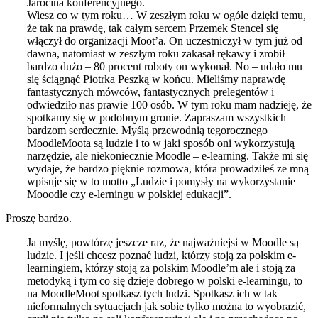
Jarocina konferencyjnego.
Wiesz co w tym roku… W zeszłym roku w ogóle dzięki temu,
że tak na prawdę, tak całym sercem Przemek Stencel się
włączył do organizacji Moot’a. On uczestniczył w tym już od
dawna, natomiast w zeszłym roku zakasał rękawy i zrobił
bardzo dużo – 80 procent roboty on wykonał. No – udało mu
się ściągnąć Piotrka Peszką w końcu. Mieliśmy naprawdę
fantastycznych mówców, fantastycznych prelegentów i
odwiedziło nas prawie 100 osób. W tym roku mam nadzieję, że
spotkamy się w podobnym gronie. Zapraszam wszystkich
bardzom serdecznie. Myślą przewodnią tegorocznego
MoodleMoota są ludzie i to w jaki sposób oni wykorzystują
narzędzie, ale niekoniecznie Moodle – e-learning. Także mi się
wydaje, że bardzo pięknie rozmowa, która prowadziłeś ze mną
wpisuje się w to motto „Ludzie i pomysły na wykorzystanie
Mooodle czy e-lerningu w polskiej edukacji”.
Proszę bardzo.
Ja myślę, powtórzę jeszcze raz, że najważniejsi w Moodle są
ludzie. I jeśli chcesz poznać ludzi, którzy stoją za polskim e-
learningiem, którzy stoją za polskim Moodle’m ale i stoją za
metodyką i tym co się dzieje dobrego w polski e-learningu, to
na MoodleMoot spotkasz tych ludzi. Spotkasz ich w tak
nieformalnych sytuacjach jak sobie tylko można to wyobrazić,