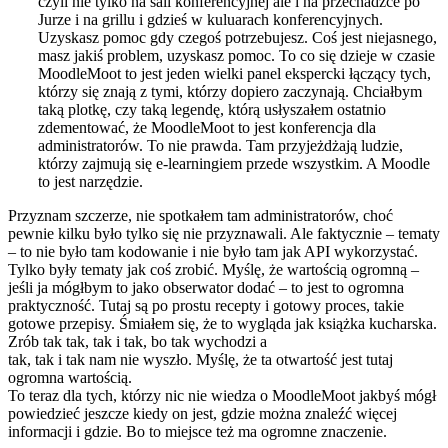
czyli nie tylko na sali konferencyjnej ale i na przechadzce po
Jurze i na grillu i gdzieś w kuluarach konferencyjnych.
Uzyskasz pomoc gdy czegoś potrzebujesz. Coś jest niejasnego,
masz jakiś problem, uzyskasz pomoc. To co się dzieje w czasie
MoodleMoot to jest jeden wielki panel ekspercki łączący tych,
którzy się znają z tymi, którzy dopiero zaczynają. Chciałbym
taką plotkę, czy taką legendę, którą usłyszałem ostatnio
zdementować, że MoodleMoot to jest konferencja dla
administratorów. To nie prawda. Tam przyjeżdżają ludzie,
którzy zajmują się e-learningiem przede wszystkim. A Moodle
to jest narzędzie.
Przyznam szczerze, nie spotkałem tam administratorów, choć
pewnie kilku było tylko się nie przyznawali. Ale faktycznie – tematy
– to nie było tam kodowanie i nie było tam jak API wykorzystać.
Tylko były tematy jak coś zrobić. Myślę, że wartością ogromną –
jeśli ja mógłbym to jako obserwator dodać – to jest to ogromna
praktyczność. Tutaj są po prostu recepty i gotowy proces, takie
gotowe przepisy. Śmiałem się, że to wygląda jak książka kucharska.
Zrób tak tak, tak i tak, bo tak wychodzi a
tak, tak i tak nam nie wyszło. Myślę, że ta otwartość jest tutaj
ogromna wartością.
To teraz dla tych, którzy nic nie wiedza o MoodleMoot jakbyś mógł
powiedzieć jeszcze kiedy on jest, gdzie można znaleźć więcej
informacji i gdzie. Bo to miejsce też ma ogromne znaczenie.