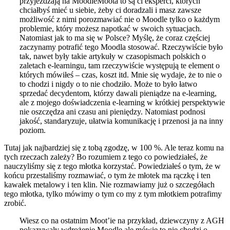
przyjeżdżają na MoodleMoota to są ci eksperci, których
chciałbyś mieć u siebie, żeby ci doradzali i masz zawsze
możliwość z nimi porozmawiać nie o Moodle tylko o każdym
problemie, który możesz napotkać w swoich sytuacjach.
Natomiast jak to ma się w Polsce? Myślę, że coraz częściej
zaczynamy potrafić tego Moodla stosować. Rzeczywiście było
tak, nawet były takie artykuły w czasopismach polskich o
zaletach e-learningu, tam rzeczywiście występują te element o
których mówiłeś – czas, koszt itd. Mnie się wydaje, że to nie o
to chodzi i nigdy o to nie chodziło. Może to było łatwo
sprzedać decydentom, którzy dawali pieniądze na e-learning,
ale z mojego doświadczenia e-learning w krótkiej perspektywie
nie oszczędza ani czasu ani pieniędzy. Natomiast podnosi
jakość, standaryzuje, ułatwia komunikację i przenosi ja na inny
poziom.
Tutaj jak najbardziej się z tobą zgodzę, w 100 %. Ale teraz komu na
tych rzeczach zależy? Bo rozumiem z tego co powiedziałeś, że
nauczyliśmy się z tego młotka korzystać. Powiedziałeś o tym, że w
końcu przestaliśmy rozmawiać, o tym że młotek ma rączkę i ten
kawałek metalowy i ten klin. Nie rozmawiamy już o szczegółach
tego młotka, tylko mówimy o tym co my z tym młotkiem potrafimy
zrobić.
Wiesz co na ostatnim Moot’ie na przykład, dziewczyny z AGH
pokazywały wdrożenie Moodle ale mówię to nie chodzi o