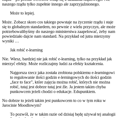
naszego rządu tylko zupełnie innego ale zaprzyjaźnionego.
Może to lepiej.
Może. Zobacz skoro cos takiego powstaje na życzenie rządu i staje
się to globalnym standardem, no pewnie z wielu przyczyn, ale może
potrzebowalibyśmy do naszego ministerstwa zaapelować, żeby nam
powiedziało dajcie nam standard. Na przykład od jutra mierzymy
wyniki …
Jak robić e-learning
Nie. Wiesz, bardziej nie jak robić e-learning, tylko na przykład jak
mierzyć efekty. Może rozliczajmy ludzi za efekty kształcenia.
Najgorsza rzecz jaka została zrobiona polskiemu e-learningowi
to regulowanie ilości godzin e-lerningowych do ilości godzin
„face to face”, które zajęcia można robić, których nie można
robić, tutaj jest dobrze tutaj jest źle. Ja jestem takim chyba
punkowcem jeżeli chodzi o edukacje. Edupunkiem.
No dobrze to jeżeli takim jest punkowcem to co w tym roku w
Jarocinie Moodlowym?
To pozwól, że w takim razie od dzisiaj będę używał tej analogii