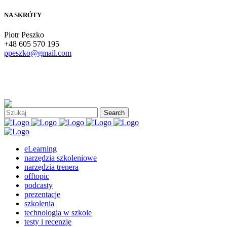
NA SKRÓTY
Piotr Peszko
+48 605 570 195
ppeszko@gmail.com
eLearning
narzędzia szkoleniowe
narzędzia trenera
offtopic
podcasty
prezentacje
szkolenia
technologia w szkole
testy i recenzje