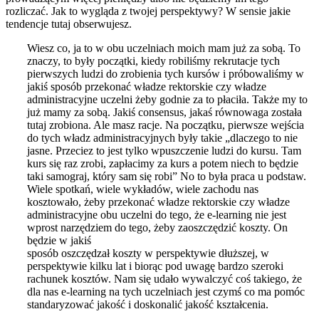
rozliczać. Jak to wygląda z twojej perspektywy? W sensie jakie
tendencje tutaj obserwujesz.
Wiesz co, ja to w obu uczelniach moich mam już za sobą. To
znaczy, to były początki, kiedy robiliśmy rekrutacje tych
pierwszych ludzi do zrobienia tych kursów i próbowaliśmy w
jakiś sposób przekonać władze rektorskie czy władze
administracyjne uczelni żeby godnie za to płaciła. Także my to
już mamy za sobą. Jakiś consensus, jakaś równowaga została
tutaj zrobiona. Ale masz racje. Na początku, pierwsze wejścia
do tych władz administracyjnych były takie „dlaczego to nie
jasne. Przeciez to jest tylko wpuszczenie ludzi do kursu. Tam
kurs się raz zrobi, zapłacimy za kurs a potem niech to będzie
taki samograj, który sam się robi” No to była praca u podstaw.
Wiele spotkań, wiele wykładów, wiele zachodu nas
kosztowało, żeby przekonać władze rektorskie czy władze
administracyjne obu uczelni do tego, że e-learning nie jest
wprost narzędziem do tego, żeby zaoszczędzić koszty. On
będzie w jakiś
sposób oszczędzał koszty w perspektywie dłuższej, w
perspektywie kilku lat i biorąc pod uwagę bardzo szeroki
rachunek kosztów. Nam się udało wywalczyć coś takiego, że
dla nas e-learning na tych uczelniach jest czymś co ma pomóc
standaryzować jakość i doskonalić jakość kształcenia.