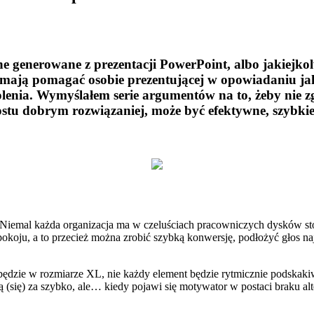
e generowane z prezentacji PowerPoint, albo jakiejkolw
ji mają pomagać osobie prezentującej w opowiadaniu jaki
nia. Wymyślałem serie argumentów na to, żeby nie zgod
ostu dobrym rozwiązaniej, może być efektywne, szybkie
. Niemal każda organizacja ma w czeluściach pracowniczych dysków stos
zu pokoju, a to przecież można zrobić szybką konwersję, podłożyć głos
 będzie w rozmiarze XL, nie każdy element będzie rytmicznie podskakiw
ą (się) za szybko, ale… kiedy pojawi się motywator w postaci braku alt