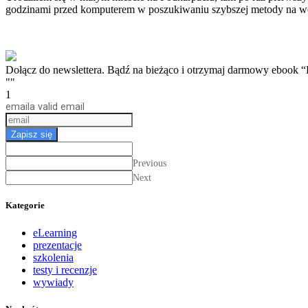
godzinami przed komputerem w poszukiwaniu szybszej metody na w
Dołącz do newslettera. Bądź na bieżąco i otrzymaj darmow
""
1
email
a valid email
Zapisz się
Previous
Next
Kategorie
eLearning
prezentacje
szkolenia
testy i recenzje
wywiady