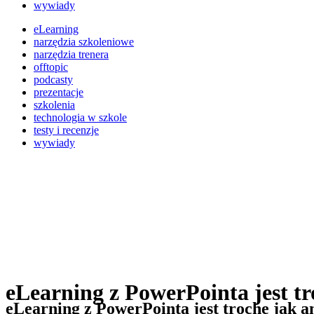
wywiady
eLearning
narzędzia szkoleniowe
narzędzia trenera
offtopic
podcasty
prezentacje
szkolenia
technologia w szkole
testy i recenzje
wywiady
eLearning z PowerPointa jest t
eLearning z PowerPointa jest trochę jak 