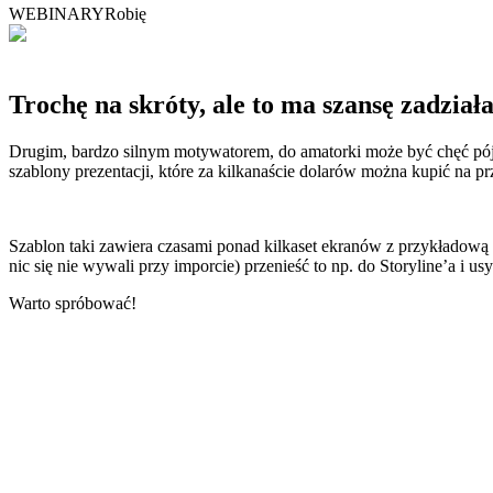
WEBINARY
Robię
Trochę na skróty, ale to ma szansę zadział
Drugim, bardzo silnym motywatorem, do amatorki może być chęć pójśc
szablony prezentacji, które za kilkanaście dolarów można kupić na prz
Szablon taki zawiera czasami ponad kilkaset ekranów z przykładową t
nic się nie wywali przy imporcie) przenieść to np. do Storyline’a i usy
Warto spróbować!