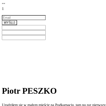
""
1
Email
a valid email
WYŚLIJ
Previous
Next
Piotr PESZKO
Urodziłem się w małym mieście na Podkarpaciu, tam po raz pierwszy 