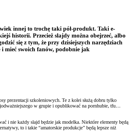
iek innej to trochę taki pół-produkt. Taki e-
ejś historii. Przecież slajdy można obejrzeć, albo
zić się z tym, że przy dzisiejszych narzędziach
 i mieć swoich fanów, podobnie jak
y prezentacji szkoleniowych. Te z kolei służą dobru tylko
 najodważniejszego w grupie i opublikować na pornhubie, tfu…
ać i nie każdy slajd będzie jak modelka. Niektóre elementy będą
ernatywy, to i takie “amatorskie produkcje” będą lepsze niż