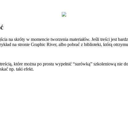
ać
ia na skróty w momencie tworzenia materiałów. Jeśli treści jest bar
ykład na stronie Graphic River, albo pobrać z biblioteki, którą otrzymuj
reścią, które można po prostu wypełnić “surówką” szkoleniową nie dot
skać np. taki efekt.