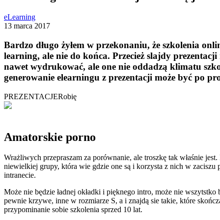
eLearning
13 marca 2017
Bardzo długo żyłem w przekonaniu, że szkolenia onlin
learning, ale nie do końca. Przecież slajdy prezentac
nawet wydrukować, ale one nie oddadzą klimatu szkole
generowanie elearningu z prezentacji może być po pr
PREZENTACJE
Robię
Amatorskie porno
Wrażliwych przepraszam za porównanie, ale troszkę tak właśnie jest
niewielkiej grupy, która wie gdzie one są i korzysta z nich w zacis
intranecie.
Może nie będzie ładnej okładki i pięknego intro, może nie wszytstko
pewnie krzywe, inne w rozmiarze S, a i znajdą sie takie, które skończ
przypominanie sobie szkolenia sprzed 10 lat.