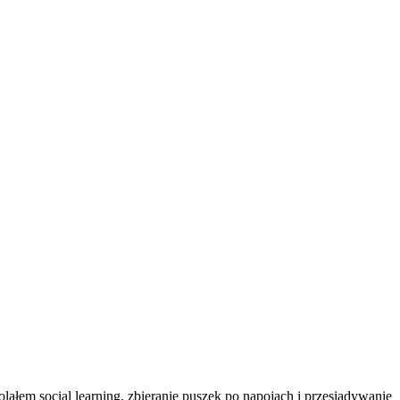
ałem social learning, zbieranie puszek po napojach i przesiadywanie