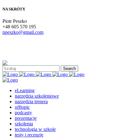
NA SKRÓTY
Piotr Peszko
+48 605 570 195
ppeszko@gmail.com
eLearning
narzędzia szkoleniowe
narzędzia trenera
offtopic
podcasty
prezentacje
szkolenia
technologia w szkole
testy i recenzje