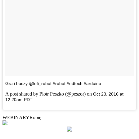
Gra i buczy @lofi_robot #robot #edtech #arduino
A post shared by Piotr Peszko (@peszor) on
Oct 23, 2016 at
12:20am PDT
WEBINARY
Robię