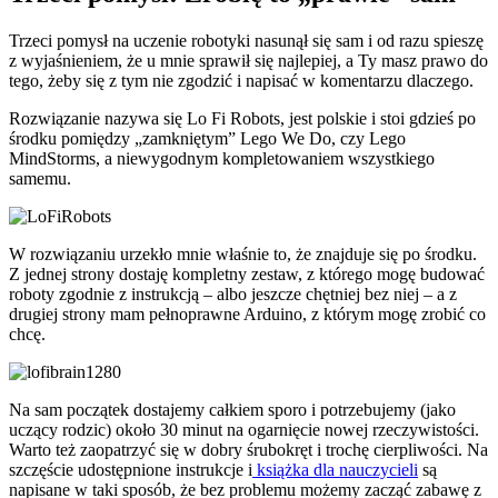
Trzeci pomysł na uczenie robotyki nasunął się sam i od razu spieszę
z wyjaśnieniem, że u mnie sprawił się najlepiej, a Ty masz prawo do
tego, żeby się z tym nie zgodzić i napisać w komentarzu dlaczego.
Rozwiązanie nazywa się Lo Fi Robots, jest polskie i stoi gdzieś po
środku pomiędzy „zamkniętym” Lego We Do, czy Lego
MindStorms, a niewygodnym kompletowaniem wszystkiego
samemu.
W rozwiązaniu urzekło mnie właśnie to, że znajduje się po środku.
Z jednej strony dostaję kompletny zestaw, z którego mogę budować
roboty zgodnie z instrukcją – albo jeszcze chętniej bez niej – a z
drugiej strony mam pełnoprawne Arduino, z którym mogę zrobić co
chcę.
Na sam początek dostajemy całkiem sporo i potrzebujemy (jako
uczący rodzic) około 30 minut na ogarnięcie nowej rzeczywistości.
Warto też zaopatrzyć się w dobry śrubokręt i trochę cierpliwości. Na
szczęście udostępnione instrukcje i
książka dla nauczycieli
są
napisane w taki sposób, że bez problemu możemy zacząć zabawę z