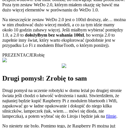
Poza tym zestaw WeDo 2.0, którym miałem okazję się bawić ma
dużo więcej elementów w porównaniu do WeDo 1.0.
Na nieszczęście zestaw WeDo 2.0 jest o 100zł droższy, ale… można
w nim zbudować dużo wiecej modeli, a co za tym idzie mamy
około 10 godzin zabawy więcej. Jeśli miałbym wybierać pomiędzy
1.0, a 2.0 to
dołożyłbym bez wahania 100zł
, bo wersja 2.0 to
zupełnie inny świat, który warto eksplorować (podobnie jest w
przypadku Lo Fi z modułem BlueTooth, o którym poniżej).
PREZENTACJE
Robię
Drugi pomysł: Zrobię to sam
Drugi pomysł na uczenie robotyki w domu leżał po drugiej stronie
świata jeśli chodzi o łatwość wdrożenia i nauki. Stwierdziłem, że
najtaniej będzie kupić Raspberry Pi z modulem bluetooth i Wifi,
zapakować go w ładne opakowanie i dokupić do niego kilka
silniczków, lampeczek (tak, wiem… mówi się dioda, nie
lampeczka), a potem wybrać się do Liroja i będzie jak na
filmie
.
No niestety nie było. Pomimo tego, że Raspberry Pi można już