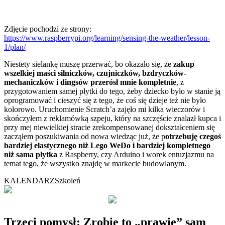
Zdjęcie pochodzi ze strony:
https://www.raspberrypi.org/learning/sensing-the-weather/lesson-
1/plan/
Niestety sielankę muszę przerwać, bo okazało się, że
zakup
wszelkiej maści silniczków, czujniczków, bzdryczków-
mechaniczków i dingsów przerósł mnie kompletnie
, z
przygotowaniem samej płytki do tego, żeby dziecko było w stanie ją
oprogramować i cieszyć się z tego, że coś się dzieje też nie było
kolorowo. Uruchomienie Scratch’a zajęło mi kilka wieczorów i
skończyłem z reklamówką szpeju, który na szczęście znalazł kupca i
przy mej niewielkiej stracie zrekompensowanej dokształceniem się
zacząłem poszukiwania od nowa wiedząc już, że p
otrzebuję czegoś
bardziej elastycznego niż Lego WeDo i bardziej kompletnego
niż sama płytka
z Raspberry, czy Arduino i worek entuzjazmu na
temat tego, że wszystko znajdę w markecie budowlanym.
KALENDARZ
Szkoleń
Trzeci pomysł: Zrobię to „prawie” sam