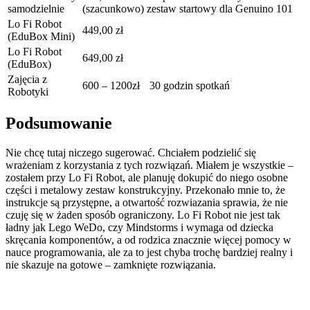
samodzielnie
(szacunkowo)
zestaw startowy dla Genuino 101
Lo Fi Robot
449,00 zł
(EduBox Mini)
Lo Fi Robot
649,00 zł
(EduBox)
Zajęcia z
600 – 1200zł
30 godzin spotkań
Robotyki
Podsumowanie
Nie chcę tutaj niczego sugerować. Chciałem podzielić się
wrażeniam z korzystania z tych rozwiązań. Miałem je wszystkie –
zostałem przy Lo Fi Robot, ale planuję dokupić do niego osobne
części i metalowy zestaw konstrukcyjny. Przekonało mnie to, że
instrukcje są przystępne, a otwartość rozwiazania sprawia, że nie
czuję się w żaden sposób ograniczony. Lo Fi Robot nie jest tak
ładny jak Lego WeDo, czy Mindstorms i wymaga od dziecka
skręcania komponentów, a od rodzica znacznie więcej pomocy w
nauce programowania, ale za to jest chyba trochę bardziej realny i
nie skazuje na gotowe – zamknięte rozwiązania.