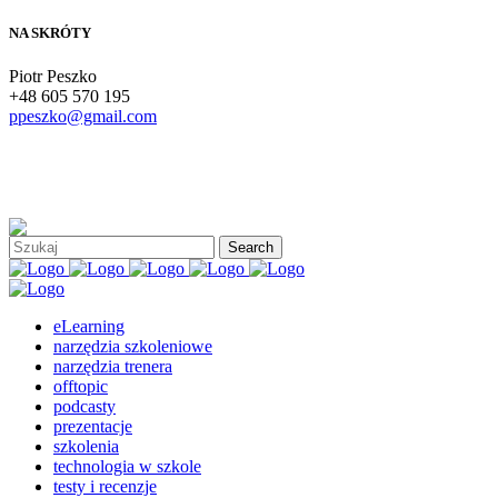
NA SKRÓTY
Piotr Peszko
+48 605 570 195
ppeszko@gmail.com
eLearning
narzędzia szkoleniowe
narzędzia trenera
offtopic
podcasty
prezentacje
szkolenia
technologia w szkole
testy i recenzje