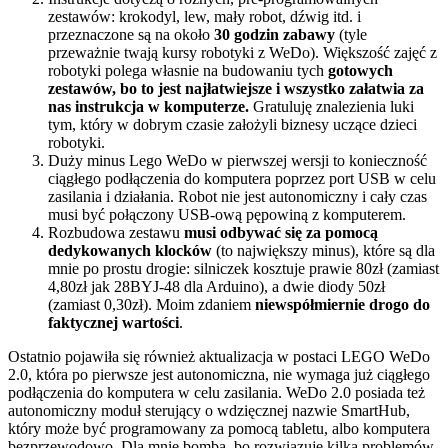
zestawów: krokodyl, lew, mały robot, dźwig itd. i
przeznaczone są na około
30 godzin zabawy
(tyle
przeważnie twają kursy robotyki z WeDo). Większość zajęć z
robotyki polega własnie na budowaniu tych
gotowych
zestawów, bo to jest najłatwiejsze i wszystko załatwia za
nas instrukcja w komputerze.
Gratuluję znalezienia luki
tym, który w dobrym czasie założyli biznesy uczące dzieci
robotyki.
Duży minus Lego WeDo w pierwszej wersji to konieczność
ciągłego podłączenia do komputera poprzez port USB w celu
zasilania i działania. Robot nie jest autonomiczny i cały czas
musi być połączony USB-ową pępowiną z komputerem.
Rozbudowa zestawu
musi odbywać się za pomocą
dedykowanych klocków
(to największy minus), które są dla
mnie po prostu drogie: silniczek kosztuje prawie 80zł (zamiast
4,80zł jak 28BYJ-48 dla Arduino), a dwie diody 50zł
(zamiast 0,30zł). Moim zdaniem
niewspółmiernie drogo do
faktycznej wartości
.
Ostatnio pojawiła się również aktualizacja w postaci LEGO WeDo
2.0, która po pierwsze jest autonomiczna, nie wymaga już ciągłego
podłączenia do komputera w celu zasilania. WeDo 2.0 posiada też
autonomiczny moduł sterujący o wdzięcznej nazwie SmartHub,
który może być programowany za pomocą tabletu, albo komputera
bezprzewodowo. Dla mnie bomba, bo rozwiązuje kilka problemów.