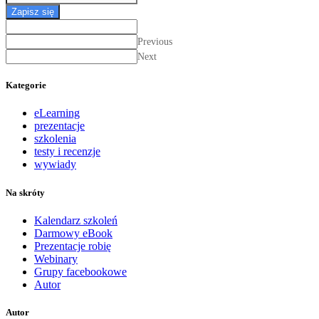
Zapisz się
Previous
Next
Kategorie
eLearning
prezentacje
szkolenia
testy i recenzje
wywiady
Na skróty
Kalendarz szkoleń
Darmowy eBook
Prezentacje robię
Webinary
Grupy facebookowe
Autor
Autor