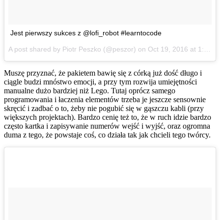
Jest pierwszy sukces z @lofi_robot #learntocode
A post shared by Piotr Peszko (@peszor) on
Oct 19, 2016 at 1:34pm PDT
Muszę przyznać, że pakietem bawię się z córką już dość długo i
ciągle budzi mnóstwo emocji, a przy tym rozwija umiejętności
manualne dużo bardziej niż Lego. Tutaj oprócz samego
programowania i łaczenia elementów trzeba je jeszcze sensownie
skręcić i zadbać o to, żeby nie pogubić się w gąszczu kabli (przy
większych projektach). Bardzo cenię też to, że w ruch idzie bardzo
często kartka i zapisywanie numerów wejść i wyjść, oraz ogromna
duma z tego, że powstaje coś, co działa tak jak chcieli tego twórcy.