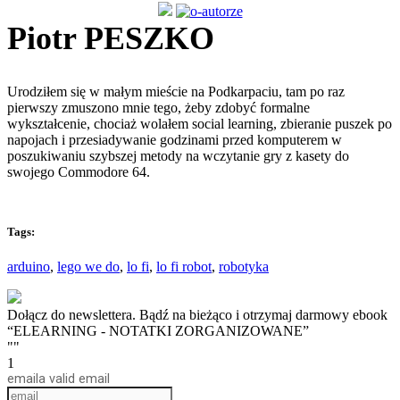
Piotr PESZKO
Urodziłem się w małym mieście na Podkarpaciu, tam po raz
pierwszy zmuszono mnie tego, żeby zdobyć formalne
wykształcenie, chociaż wolałem social learning, zbieranie puszek po
napojach i przesiadywanie godzinami przed komputerem w
poszukiwaniu szybszej metody na wczytanie gry z kasety do
swojego Commodore 64.
Tags:
arduino
,
lego we do
,
lo fi
,
lo fi robot
,
robotyka
Dołącz do newslettera. Bądź na bieżąco i otrzymaj darmowy ebook
“ELEARNING - NOTATKI ZORGANIZOWANE”
""
1
email
a valid email