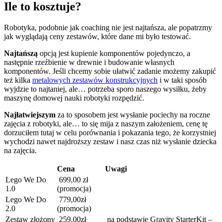
Ile to kosztuje?
Robotyka, podobnie jak coaching nie jest najtańsza, ale popatrzmy
jak wyglądają ceny zestawów, które dane mi było testować.
Najtańszą
opcją jest kupienie komponentów pojedynczo, a
następnie rzeźbienie w drewnie i budowanie własnych
komponentów. Jeśli chcemy sobie ułatwić zadanie możemy zakupić
też kilka
metalowych zestawów konstrukcyjnych
i w taki sposób
wyjdzie to najtaniej, ale… potrzeba sporo naszego wysiłku, żeby
maszynę domowej nauki robotyki rozpędzić.
Najłatwiejszym
za to sposobem jest wysłanie pociechy na roczne
zajęcia z robotyki, ale… to się mija z naszym założeniem, cenę tę
dorzuciłem tutaj w celu porównania i pokazania tego, że korzystniej
wychodzi nawet najdroższy zestaw i nasz czas niż wysłanie dziecka
na zajęcia.
Cena
Uwagi
Lego We Do
699,00 zł
1.0
(promocja)
Lego We Do
779,00zł
2.0
(promocja)
Zestaw złożony
259,00zł
na podstawie Gravity StarterKit –