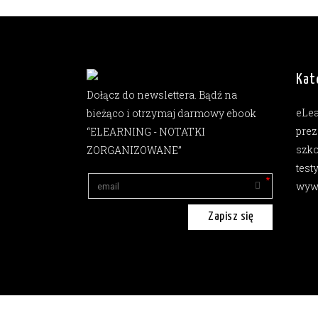
Kat
Dołącz do newslettera. Bądź na
eLe
bieżąco i otrzymaj darmowy ebook
prez
“ELEARNING - NOTATKI
szko
ZORGANIZOWANE”
test
wyw
Zapisz się