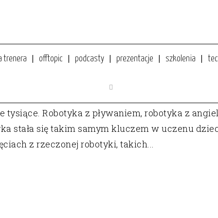
a trenera
offtopic
podcasty
prezentacje
szkolenia
tec
DOMU?
i nie tysiące. Robotyka z pływaniem, robotyka z ang
ka stała się takim samym kluczem w uczenu dziec
ciach z rzeczonej robotyki, takich...