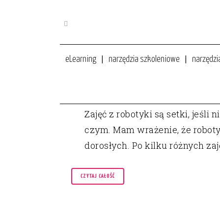
eLearning
narzędzia szkoleniowe
narzędzi
09 MAR
JAK NAUCZYĆ ROBOTYKI W 
Zajęć z robotyki są setki, jeśl
czym. Mam wrażenie, że roboty
dorosłych. Po kilku różnych zaję
CZYTAJ CAŁOŚĆ