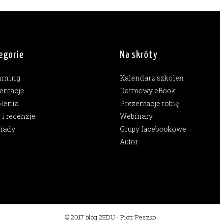
egorie
Na skróty
arning
Kalendarz szkoleń
entacje
Darmowy eBook
lenia
Prezentacje robię
y i recenzje
Webinary
iady
Grupy facebookowe
Autor
© 2017 blog 2EDU - Piotr Peszko