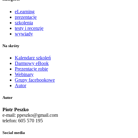
eLearning
prezentacje
szkolenia
testy i recenzje
wywiady
Na skróty
Kalendarz szkoleń
Darmowy eBook
Prezentacje robię
Webinary
Grupy facebookowe
Autor
Autor
Piotr Peszko
e-mail: ppeszko@gmail.com
telefon: 605 570 195
Social media