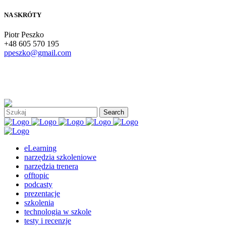
NA SKRÓTY
Piotr Peszko
+48 605 570 195
ppeszko@gmail.com
eLearning
narzędzia szkoleniowe
narzędzia trenera
offtopic
podcasty
prezentacje
szkolenia
technologia w szkole
testy i recenzje