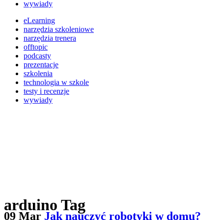
wywiady
eLearning
narzędzia szkoleniowe
narzędzia trenera
offtopic
podcasty
prezentacje
szkolenia
technologia w szkole
testy i recenzje
wywiady
arduino Tag
09 Mar
Jak nauczyć robotyki w domu?