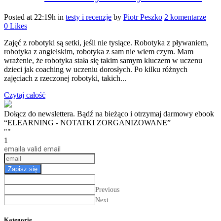
Posted at 22:19h
in
testy i recenzje
by
Piotr Peszko
2 komentarze
0
Likes
Zajęć z robotyki są setki, jeśli nie tysiące. Robotyka z pływaniem,
robotyka z angielskim, robotyka z sam nie wiem czym. Mam
wrażenie, że robotyka stała się takim samym kluczem w uczenu
dzieci jak coaching w uczeniu dorosłych. Po kilku różnych
zajęciach z rzeczonej robotyki, takich...
Czytaj całość
Dołącz do newslettera. Bądź na bieżąco i otrzymaj darmowy ebook
“ELEARNING - NOTATKI ZORGANIZOWANE”
""
1
email
a valid email
Zapisz się
Previous
Next
Kategorie