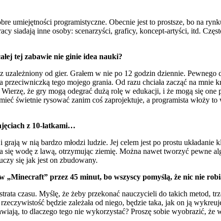
bre umiejętności programistyczne. Obecnie jest to prostsze, bo na rynku
acy siadają inne osoby: scenarzyści, graficy, koncept-artyści, itd. Częs
łej tej zabawie nie ginie idea nauki?
 uzależniony od gier. Grałem w nie po 12 godzin dziennie. Pewnego dn
zeciwniczką tego mojego grania. Od razu chciała zacząć na mnie krzy
”. Wierzę, że gry mogą odegrać dużą rolę w edukacji, i że mogą się on
eć świetnie rysować zanim coś zaprojektuje, a programista włoży to
ajęciach z 10-latkami…
 grają w nią bardzo młodzi ludzie. Jej celem jest po prostu układanie k
a się wodę z lawą, otrzymując ziemię. Można nawet tworzyć pewne algo
czy się jak jest on zbudowany.
ie w „Minecraft” przez 45 minut, bo wszyscy pomyślą, że nic nie ro
rata czasu. Myślę, że żeby przekonać nauczycieli do takich metod, trzeb
zeczywistość będzie zależała od niego, będzie taka, jak on ją wykreuje
wiają, to dlaczego tego nie wykorzystać? Proszę sobie wyobrazić, że 