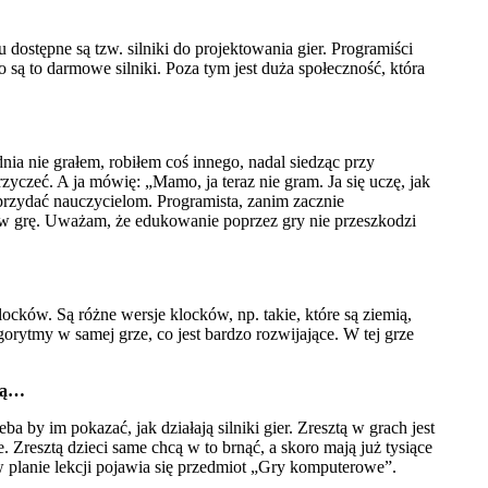
 dostępne są tzw. silniki do projektowania gier. Programiści
to są to darmowe silniki. Poza tym jest duża społeczność, która
ia nie grałem, robiłem coś innego, nadal siedząc przy
czeć. A ja mówię: „Mamo, ja teraz nie gram. Ja się uczę, jak
e przydać nauczycielom. Programista, zanim zacznie
 w grę. Uważam, że edukowanie poprzez gry nie przeszkodzi
locków. Są różne wersje klocków, np. takie, które są ziemią,
rytmy w samej grze, co jest bardzo rozwijające. W tej grze
bią…
a by im pokazać, jak działają silniki gier. Zresztą w grach jest
. Zresztą dzieci same chcą w to brnąć, a skoro mają już tysiące
w planie lekcji pojawia się przedmiot „Gry komputerowe”.