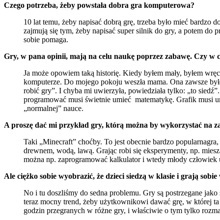
Czego potrzeba, żeby powstała dobra gra komputerowa?
10 lat temu, żeby napisać dobrą grę, trzeba było mieć bardzo do
zajmują się tym, żeby napisać super silnik do gry, a potem do pr
sobie pomaga.
Gry, w pana opinii, mają na celu naukę poprzez zabawę. Czy w ca
Ja może opowiem taką historię. Kiedy byłem mały, byłem wręcz
komputerze. Do mojego pokoju weszła mama. Ona zawsze była pr
robić gry”. I chyba mi uwierzyła, powiedziała tylko: „to siedź
programować musi świetnie umieć matematykę. Grafik musi umi
„normalnej” nauce.
A proszę dać mi przykład gry, którą można by wykorzystać na z
Taki „Minecraft” choćby. To jest obecnie bardzo popularnagra, i
drewnem, wodą, lawą. Grając robi się eksperymenty, np. miesz
można np. zaprogramować kalkulator i wtedy młody człowiek u
Ale ciężko sobie wyobrazić, że dzieci siedzą w klasie i grają sob
No i tu doszliśmy do sedna problemu. Gry są postrzegane jako st
teraz mocny trend, żeby użytkownikowi dawać grę, w której ta r
godzin przegranych w różne gry, i właściwie o tym tylko rozma