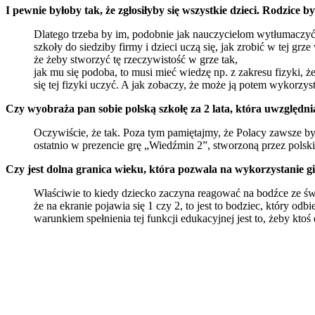
I pewnie byłoby tak, że zgłosiłyby się wszystkie dzieci. Rodzice by
Dlatego trzeba by im, podobnie jak nauczycielom wytłumaczyć, 
szkoły do siedziby firmy i dzieci uczą się, jak zrobić w tej 
że żeby stworzyć tę rzeczywistość w grze tak,
jak mu się podoba, to musi mieć wiedzę np. z zakresu fizyki, 
się tej fizyki uczyć. A jak zobaczy, że może ją potem wykorzysta
Czy wyobraża pan sobie polską szkołę za 2 lata, która uwzględ
Oczywiście, że tak. Poza tym pamiętajmy, że Polacy zawsze by
ostatnio w prezencie grę „Wiedźmin 2”, stworzoną przez polski
Czy jest dolna granica wieku, która pozwala na wykorzystanie g
Właściwie to kiedy dziecko zaczyna reagować na bodźce ze świat
że na ekranie pojawia się 1 czy 2, to jest to bodziec, który odbi
warunkiem spełnienia tej funkcji edukacyjnej jest to, żeby ktoś