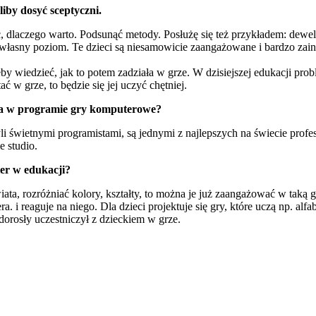
liby dosyć sceptyczni.
dlaczego warto. Podsunąć metody. Posłużę się też przykładem: dewelop
grze własny poziom. Te dzieci są niesamowicie zaangażowane i bardzo 
żeby wiedzieć, jak to potem zadziała w grze. W dzisiejszej edukacji pr
ć w grze, to będzie się jej uczyć chętniej.
nia w programie gry komputerowe?
li świetnymi programistami, są jednymi z najlepszych na świecie pro
e studio.
ier w edukacji?
a, rozróżniać kolory, kształty, to można je już zaangażować w taką gr
era. i reaguje na niego. Dla dzieci projektuje się gry, które uczą np. al
 dorosły uczestniczył z dzieckiem w grze.