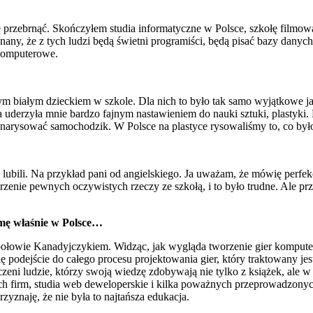
ę przebrnąć. Skończyłem studia informatyczne w Polsce, szkołę film
onany, że z tych ludzi będą świetni programiści, będą pisać bazy dany
 komputerowe.
ym białym dzieckiem w szkole. Dla nich to było tak samo wyjątkowe ja
a uderzyła mnie bardzo fajnym nastawieniem do nauki sztuki, plastyki
 narysować samochodzik. W Polsce na plastyce rysowaliśmy to, co był
nie lubili. Na przykład pani od angielskiego. Ja uważam, że mówię perfek
erzenie pewnych oczywistych rzeczy ze szkołą, i to było trudne. Ale p
irmę właśnie w Polsce…
 połowie Kanadyjczykiem. Widząc, jak wygląda tworzenie gier kompute
podejście do całego procesu projektowania gier, który traktowany jest 
zeni ludzie, którzy swoją wiedzę zdobywają nie tylko z książek, ale w
zech firm, studia web deweloperskie i kilka poważnych przeprowadzonych
zyznaję, że nie była to najtańsza edukacja.