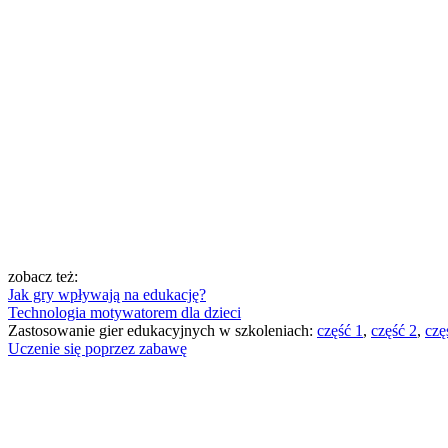
zobacz też:
Jak gry wpływają na edukację?
Technologia motywatorem dla dzieci
Zastosowanie gier edukacyjnych w szkoleniach:
część 1
,
część 2
,
czę
Uczenie się poprzez zabawę