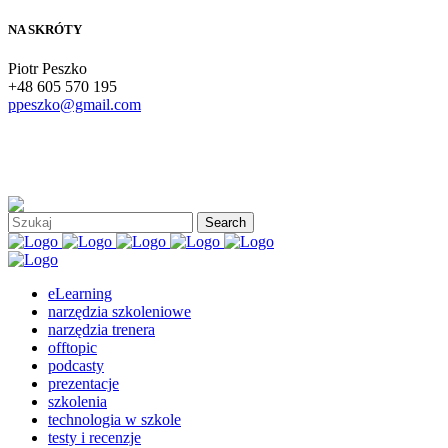
NA SKRÓTY
Piotr Peszko
+48 605 570 195
ppeszko@gmail.com
eLearning
narzędzia szkoleniowe
narzędzia trenera
offtopic
podcasty
prezentacje
szkolenia
technologia w szkole
testy i recenzje