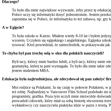
Dlaczego?
To było dla mnie największe wyzwanie, żeby przez tę edukacj
Polsce uczy się informatyki dosyć jednostronnie. Jestem przek
zapomina się w Polsce, że informatyka to też zabawa, np. gry
A w Egipcie?
To była szkoła w Kairze. Miałem wtedy 8-10 lat i byłem jedyn
wzorem. Uczyłem się egipskiego i angielskiego. Egipska szkoł
rysować. Ktoś powiedział, że samochodzik, to pokazywała jak
To chyba był pan trochę solą w oku dla polskich nauczycieli?
Byli tacy, którzy mnie bardzo lubili, a byli tacy, którzy mnie 
gramatykę, której ta pani wymagała. To było dla mnie takie zd
jestem studentem MBA.
Edukacja była najtrudniejsza, ale zdecydował się pan założyć f
Moi rodzice są Polakami. Ja się czuję w połowie Polakiem, w
też robię. Najbardziej w Vancouver Film School podobało mi się 
programisty, grafika. Poza tym uczyli mnie niezwykle doświadc
prowadził człowiek, który miał za sobą historię stworzenia tr
wykładowcy czy nauczyciela praktyka idzie w parze z teorią. Pr