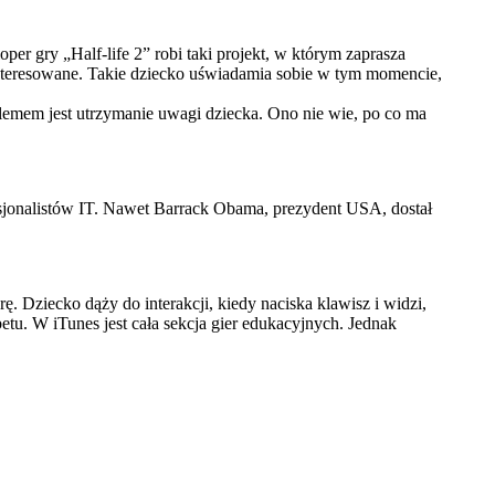
er gry „Half-life 2” robi taki projekt, w którym zaprasza
zainteresowane. Takie dziecko uświadamia sobie w tym momencie,
oblemem jest utrzymanie uwagi dziecka. Ono nie wie, po co ma
fesjonalistów IT. Nawet Barrack Obama, prezydent USA, dostał
ę. Dziecko dąży do interakcji, kiedy naciska klawisz i widzi,
fabetu. W iTunes jest cała sekcja gier edukacyjnych. Jednak