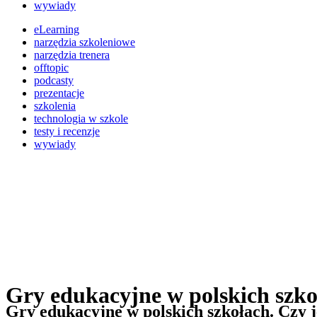
wywiady
eLearning
narzędzia szkoleniowe
narzędzia trenera
offtopic
podcasty
prezentacje
szkolenia
technologia w szkole
testy i recenzje
wywiady
Gry edukacyjne w polskich szkoł
Gry edukacyjne w polskich szkołach. Czy je