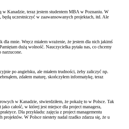
ową w Kanadzie, teraz jestem studentem MBA w Poznaniu. W
ch, będą uczestniczyć w zaawansowanych projektach, itd. Ale
k dla mnie. Wręcz miałem wrażenie, że jestem dla nich jakimś
. Pamiętam dużą wolność. Nauczycielka pytała nas, co chcemy
o narzucone.
cyjnie po angielsku, ale miałem trudności, żeby zaliczyć np.
rzebrnąłem, zdałem maturę, skończyłem informatykę, teraz
rowych w Kanadzie, stwierdziłem, że pokażę to w Polsce. Tak
jako całość, w której jest miejsce dla project managera,
 praktyce. Dla przykładu: zajęcia z project managementu
 projektów. W Polsce niestety nadal rzadko zdarza się, że u