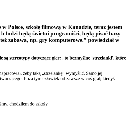
 w Polsce, szkołę filmową w Kanadzie, teraz jestem
h ludzi będą świetni programiści, będą pisać bazy
o też zabawa, np. gry komputerowe.
” powiedział w
ą stereotypy dotyczące gier: „to bezmyślne 'strzelanki', które
e napracował, żeby taką „strzelankę” wymyślić. Samo jej
a tworzącego. Poza tym człowiek od zawsze w coś grał, kiedyś
iśmy, chodziłem do szkoły.