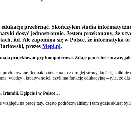
 edukację przebrnąć. Skończyłem studia informatyczne
tyki dosyć jednostronnie. Jestem przekonany, że z tyc
ach, itd.
Ale zapomina się w Polsce, że informatyka t
Barłowski, prezes
Mepi.pl
.
ają projektować gry komputerowe. Zdaje pan sobie sprawę, jakie s
są produkowane. Jednak patrząc na to z drugiej strony, ktoś się solidni
miej wiedzy i kreatywności, czyli ma funkcję edukacyjną – tyle, że dl
 Irlandii, Egipcie i w Polsce…
e względu na pracę taty, często podróżowaliśmy i tam gdzie akurat byl