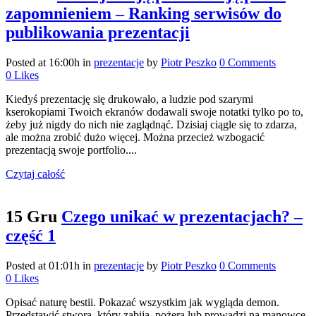
zapomnieniem – Ranking serwisów do
publikowania prezentacji
Posted at 16:00h
in
prezentacje
by
Piotr Peszko
0 Comments
0
Likes
Kiedyś prezentację się drukowało, a ludzie pod szarymi
kserokopiami Twoich ekranów dodawali swoje notatki tylko po to,
żeby już nigdy do nich nie zaglądnąć. Dzisiaj ciągle się to zdarza,
ale można zrobić dużo więcej. Można przecież wzbogacić
prezentacją swoje portfolio....
Czytaj całość
15 Gru
Czego unikać w prezentacjach? –
część 1
Posted at 01:01h
in
prezentacje
by
Piotr Peszko
0 Comments
0
Likes
Opisać naturę bestii. Pokazać wszystkim jak wygląda demon.
Przedstawić stwora, który zabija, pożera lub prowadzi na manowce.