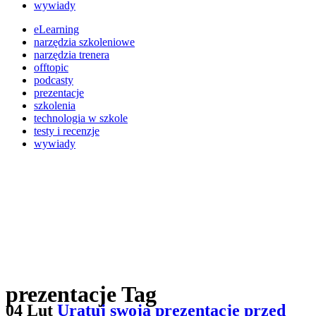
wywiady
eLearning
narzędzia szkoleniowe
narzędzia trenera
offtopic
podcasty
prezentacje
szkolenia
technologia w szkole
testy i recenzje
wywiady
prezentacje Tag
04 Lut
Uratuj swoją prezentację przed