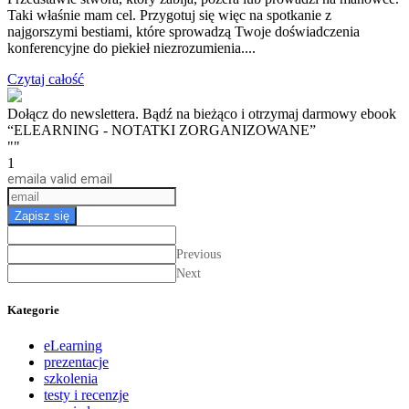
Taki właśnie mam cel. Przygotuj się więc na spotkanie z
najgorszymi bestiami, które sprowadzą Twoje doświadczenia
konferencyjne do piekieł niezrozumienia....
Czytaj całość
Dołącz do newslettera. Bądź na bieżąco i otrzymaj darmowy ebook
“ELEARNING - NOTATKI ZORGANIZOWANE”
""
1
email
a valid email
Zapisz się
Previous
Next
Kategorie
eLearning
prezentacje
szkolenia
testy i recenzje