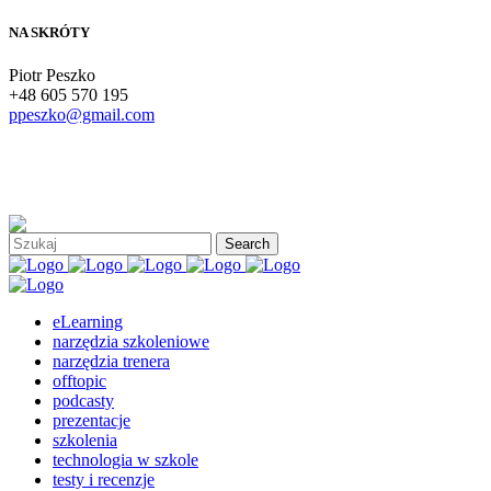
NA SKRÓTY
Piotr Peszko
+48 605 570 195
ppeszko@gmail.com
eLearning
narzędzia szkoleniowe
narzędzia trenera
offtopic
podcasty
prezentacje
szkolenia
technologia w szkole
testy i recenzje