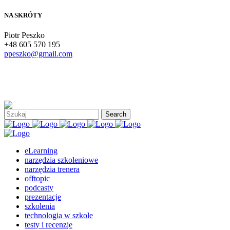
NA SKRÓTY
Piotr Peszko
+48 605 570 195
ppeszko@gmail.com
eLearning
narzędzia szkoleniowe
narzędzia trenera
offtopic
podcasty
prezentacje
szkolenia
technologia w szkole
testy i recenzje