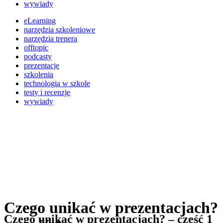
wywiady
eLearning
narzędzia szkoleniowe
narzędzia trenera
offtopic
podcasty
prezentacje
szkolenia
technologia w szkole
testy i recenzje
wywiady
Czego unikać w prezentacjach?
Czego unikać w prezentacjach? – część 1