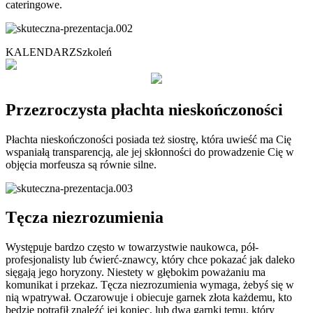
cateringowe.
KALENDARZ
Szkoleń
Przezroczysta płachta nieskończoności
Płachta nieskończoności posiada też siostrę, która uwieść ma Cię
wspaniałą transparencją, ale jej skłonności do prowadzenie Cię w
objęcia morfeusza są równie silne.
Tęcza niezrozumienia
Występuje bardzo często w towarzystwie naukowca, pół-
profesjonalisty lub ćwierć-znawcy, który chce pokazać jak daleko
sięgają jego horyzony. Niestety w głębokim poważaniu ma
komunikat i przekaz. Tęcza niezrozumienia wymaga, żebyś się w
nią wpatrywał. Oczarowuje i obiecuje garnek złota każdemu, kto
będzie potrafił znaleźć jej koniec, lub dwa garnki temu, który