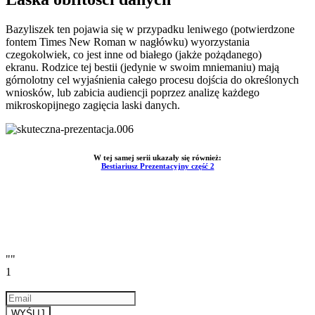
Bazyliszek ten pojawia się w przypadku leniwego (potwierdzone
fontem Times New Roman w nagłówku) wyorzystania
czegokolwiek, co jest inne od białego (jakże pożądanego)
ekranu. Rodzice tej bestii (jedynie w swoim mniemaniu) mają
górnolotny cel wyjaśnienia całego procesu dojścia do określonych
wniosków, lub zabicia audiencji poprzez analizę każdego
mikroskopijnego zagięcia laski danych.
W tej samej serii ukazały się również:
Bestiariusz Prezentacyjny część 2
""
1
Email
a valid email
WYŚLIJ