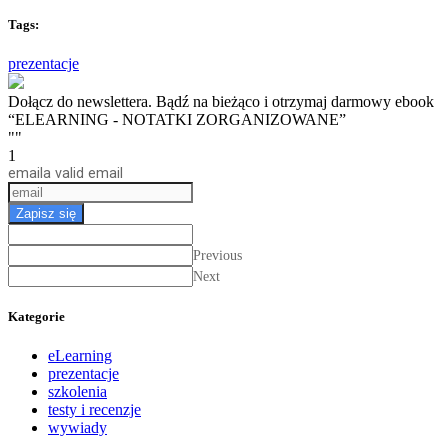
Tags:
prezentacje
Dołącz do newslettera. Bądź na bieżąco i otrzymaj darmowy ebook
“ELEARNING - NOTATKI ZORGANIZOWANE”
""
1
email
a valid email
Zapisz się
Previous
Next
Kategorie
eLearning
prezentacje
szkolenia
testy i recenzje
wywiady