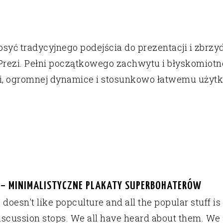
osyć tradycyjnego podejścia do prezentacji i zbrzy
na Prezi. Pełni początkowego zachwytu i błyskomiotn
ci, ogromnej dynamice i stosunkowo łatwemu użytk
I – MINIMALISTYCZNE PLAKATY SUPERBOHATERÓW
esn't like popculture and all the popular stuff is a 
iscussion stops. We all have heard about them. We 