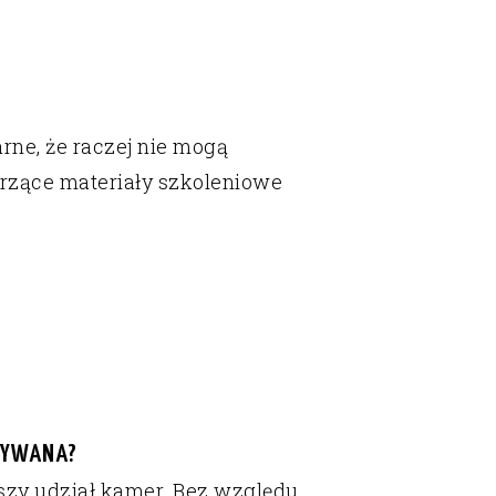
arne, że raczej nie mogą
worzące materiały szkoleniowe
GRYWANA?
szy udział kamer. Bez względu