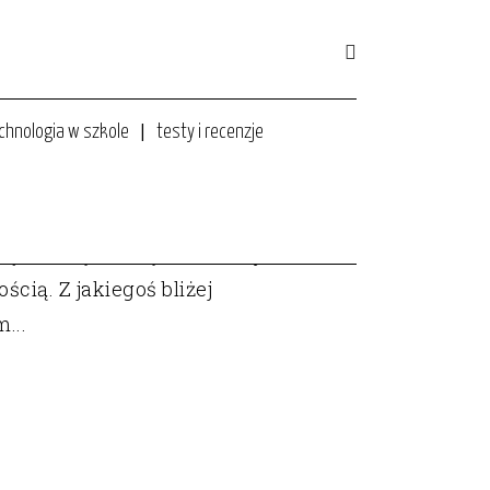
chnologia w szkole
testy i recenzje
ę czarną dziurą, która nie jest
cią. Z jakiegoś bliżej
...