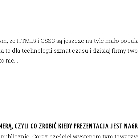
5
tym, że HTML5 i CSS3 są jeszcze na tyle mało popul
a to dla technologii szmat czasu i dzisiaj firmy t
 nie...
ERĄ, CZYLI CO ZROBIĆ KIEDY PREZENTACJA JEST NA
publicznie. Coraz częściej występom tym towarzy