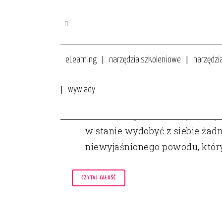
eLearning
narzędzia szkoleniowe
narzędzi
wywiady
21 WRZ
IDEALNA PREZENTACJA MULT
Pozwól, że przedstawię Ci mój a
w stanie wydobyć z siebie żadn
niewyjaśnionego powodu, któr
CZYTAJ CAŁOŚĆ