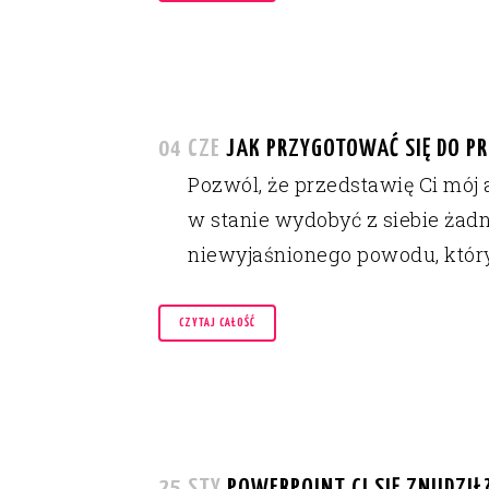
04 CZE
JAK PRZYGOTOWAĆ SIĘ DO PR
Pozwól, że przedstawię Ci mój a
w stanie wydobyć z siebie żadn
niewyjaśnionego powodu, któr
CZYTAJ CAŁOŚĆ
25 STY
POWERPOINT CI SIĘ ZNUDZIŁ