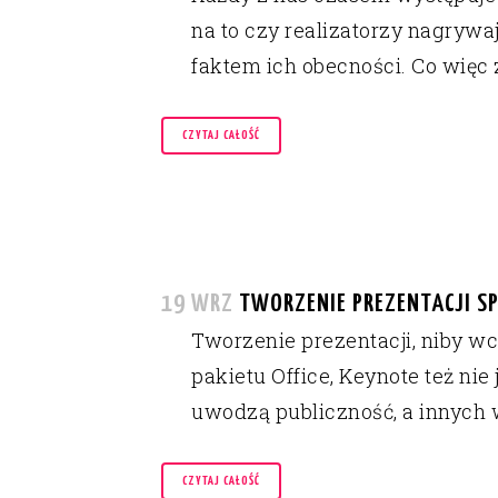
na to czy realizatorzy nagryw
faktem ich obecności. Co więc z
CZYTAJ CAŁOŚĆ
19 WRZ
TWORZENIE PREZENTACJI S
Tworzenie prezentacji, niby wc
pakietu Office, Keynote też ni
uwodzą publiczność, a innych 
CZYTAJ CAŁOŚĆ