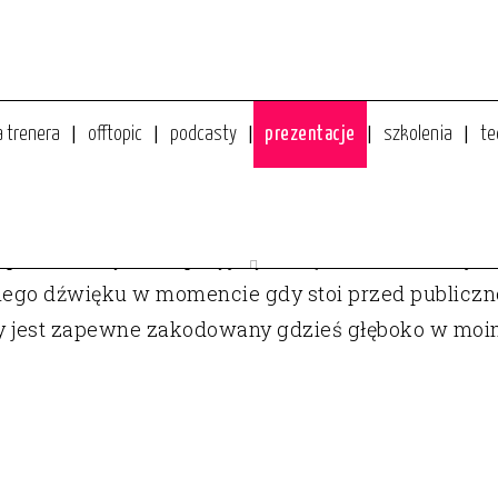
a trenera
offtopic
podcasty
prezentacje
szkolenia
te
IMEDIALNA – JAK SIĘ DO NIEJ PRZYGOTOWAĆ
parat mowy. Jeśli przyjrzysz się z bliska okazuje si
ego dźwięku w momencie gdy stoi przed publicznoś
y jest zapewne zakodowany gdzieś głęboko w moim