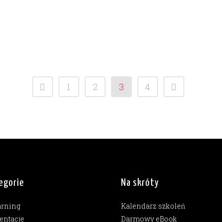
1
2
3
4
egorie
Na skróty
arning
Kalendarz szkoleń
entacje
Darmowy eBook