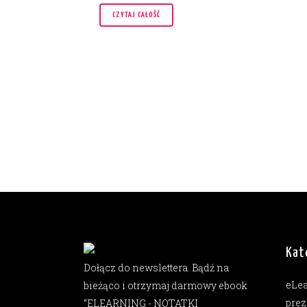
CZYTAJ CAŁOŚĆ
Kat
Dołącz do newslettera. Bądź na
eLe
bieżąco i otrzymaj darmowy ebook
prez
“ELEARNING - NOTATKI