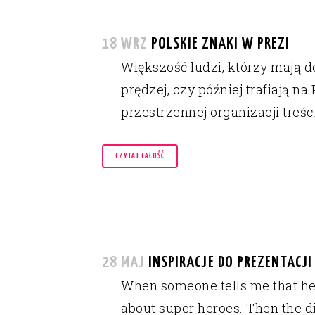
18 WRZ
POLSKIE ZNAKI W PREZI
Większość ludzi, którzy mają d
prędzej, czy później trafiają 
przestrzennej organizacji treś
CZYTAJ CAŁOŚĆ
28 MAJ
INSPIRACJE DO PREZENTACJ
When someone tells me that he do
about super heroes. Then the d