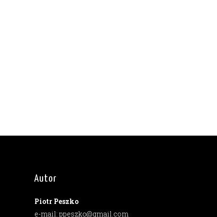
Autor
Piotr Peszko
e-mail: ppeszko@gmail.com