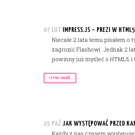
07 LUT
IMPRESS.JS – PREZI W HTML
Niecałe 2 lata temu pisałem o 
zagrozić Flashowi. Jednak 2 lat
powinny już myśleć o HTML5, i to
CZYTAJ CAŁOŚĆ
25 PAŹ
JAK WYSTĘPOWAĆ PRZED KAM
Każdy z nas czasem występuje 