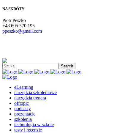
NA SKRÓTY
Piotr Peszko
+48 605 570 195
ppeszko@gmail.com
eLearning
narzędzia szkoleniowe
narzędzia trenera
offtopic
podcasty
prezentacje
szkolenia
technologia w szkole
testy i recenzje