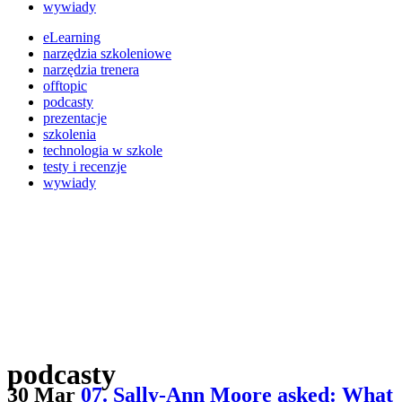
wywiady
eLearning
narzędzia szkoleniowe
narzędzia trenera
offtopic
podcasty
prezentacje
szkolenia
technologia w szkole
testy i recenzje
wywiady
podcasty
30 Mar
07. Sally-Ann Moore asked: What