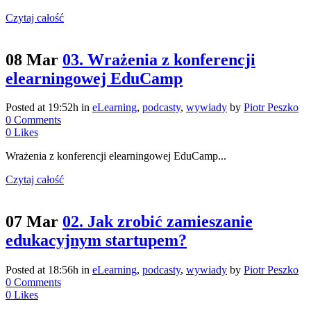
Czytaj całość
08 Mar
03. Wrażenia z konferencji
elearningowej EduCamp
Posted at 19:52h
in
eLearning
,
podcasty
,
wywiady
by
Piotr Peszko
0 Comments
0
Likes
Wrażenia z konferencji elearningowej EduCamp...
Czytaj całość
07 Mar
02. Jak zrobić zamieszanie
edukacyjnym startupem?
Posted at 18:56h
in
eLearning
,
podcasty
,
wywiady
by
Piotr Peszko
0 Comments
0
Likes