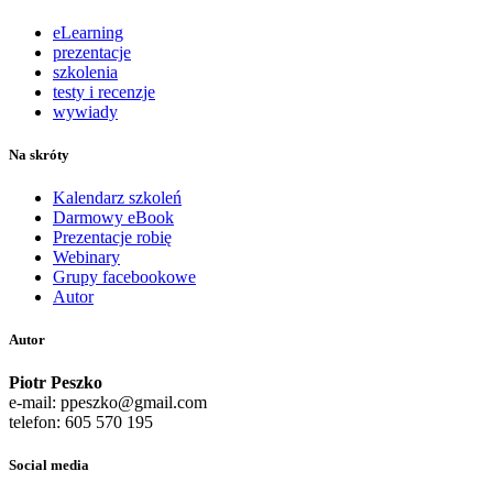
eLearning
prezentacje
szkolenia
testy i recenzje
wywiady
Na skróty
Kalendarz szkoleń
Darmowy eBook
Prezentacje robię
Webinary
Grupy facebookowe
Autor
Autor
Piotr Peszko
e-mail: ppeszko@gmail.com
telefon: 605 570 195
Social media