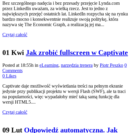
Bez szczególnego nadęcia i bez przesady przejęcie Lynda.com
przez LinkedIn uważam, za wielką rzecz. Jest to jedno z
największych przejęć ostatnich lat. LinkedIn rozpycha się na rynku
bardzo mocno i konsekwentnie realizuje swoją politykę, która
nazywa się The Economic Graph, a realizacją jej ma...
Czytaj całość
01 Kwi
Jak zrobić fullscreen w Captivate
Posted at 18:55h
in
eLearning
,
narzędzia trenera
by
Piotr Peszko
0
Comments
0
Likes
Captivate daje możliwość wyświetlania treści na pełnym ekranie
jedynie przy publikacji projektu w wersji Flash (SWF), ale ta traci
na popularności, więc wypadałoby mieć taką samą funkcję dla
wersji HTML5....
Czytaj całość
09 Lut
Odpowiedź automatyczna. Jak