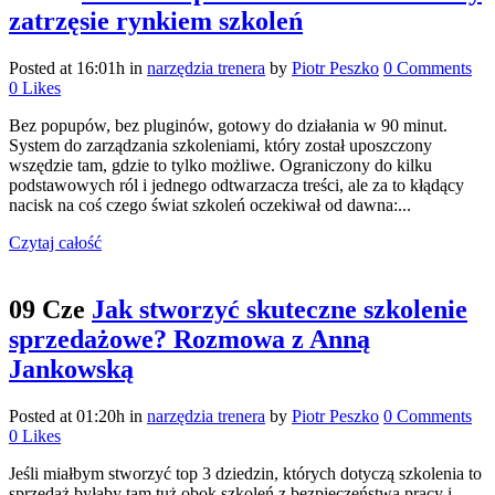
zatrzęsie rynkiem szkoleń
Posted at 16:01h
in
narzędzia trenera
by
Piotr Peszko
0 Comments
0
Likes
Bez popupów, bez pluginów, gotowy do działania w 90 minut.
System do zarządzania szkoleniami, który został uposzczony
wszędzie tam, gdzie to tylko możliwe. Ograniczony do kilku
podstawowych ról i jednego odtwarzacza treści, ale za to kłądący
nacisk na coś czego świat szkoleń oczekiwał od dawna:...
Czytaj całość
09 Cze
Jak stworzyć skuteczne szkolenie
sprzedażowe? Rozmowa z Anną
Jankowską
Posted at 01:20h
in
narzędzia trenera
by
Piotr Peszko
0 Comments
0
Likes
Jeśli miałbym stworzyć top 3 dziedzin, których dotyczą szkolenia to
sprzedaż byłaby tam tuż obok szkoleń z bezpieczeństwa pracy i