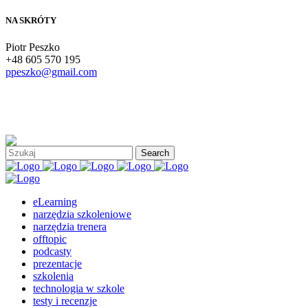
NA SKRÓTY
Piotr Peszko
+48 605 570 195
ppeszko@gmail.com
eLearning
narzędzia szkoleniowe
narzędzia trenera
offtopic
podcasty
prezentacje
szkolenia
technologia w szkole
testy i recenzje