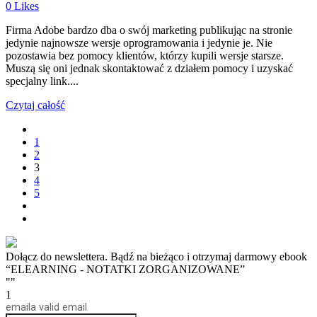
0
Likes
Firma Adobe bardzo dba o swój marketing publikując na stronie
jedynie najnowsze wersje oprogramowania i jedynie je. Nie
pozostawia bez pomocy klientów, którzy kupili wersje starsze.
Muszą się oni jednak skontaktować z działem pomocy i uzyskać
specjalny link....
Czytaj całość
1
2
3
4
5
Dołącz do newslettera. Bądź na bieżąco i otrzymaj darmowy ebook
“ELEARNING - NOTATKI ZORGANIZOWANE”
""
1
email
a valid email