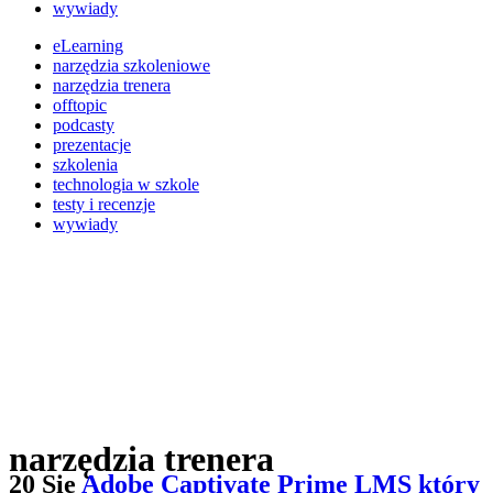
wywiady
eLearning
narzędzia szkoleniowe
narzędzia trenera
offtopic
podcasty
prezentacje
szkolenia
technologia w szkole
testy i recenzje
wywiady
narzędzia trenera
20 Sie
Adobe Captivate Prime LMS który