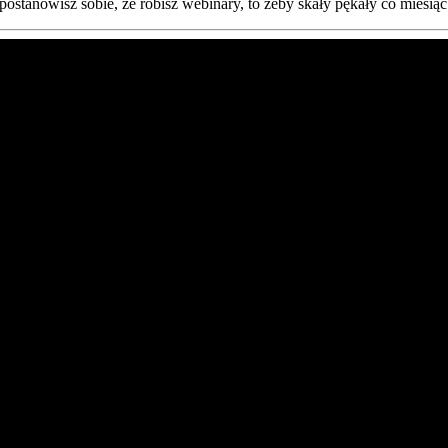
postanowisz sobie, że robisz webinary, to żeby skały pękały co miesiąc