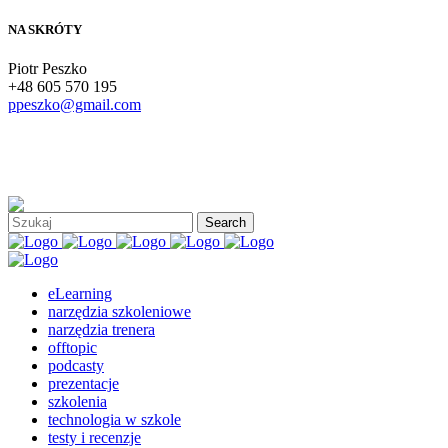
NA SKRÓTY
Piotr Peszko
+48 605 570 195
ppeszko@gmail.com
eLearning
narzędzia szkoleniowe
narzędzia trenera
offtopic
podcasty
prezentacje
szkolenia
technologia w szkole
testy i recenzje