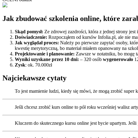
Jak zbudować szkolenia online, które zara
Skąd pomysł:
Ze zdrowej zazdrości, która z jednej strony jest 
Doświadczenie:
Rozpocząłem od kursów Infolia.pl, ale nie ma
Jak wyglądał proces:
Należy po pierwsze zapytać osoby, które
kwestię merytoryczną, bo materiał miałem opanowany na szkole
Projektowanie i planowanie:
Zawsze w notatniku, bo mogę ta
Wyniki uzyskane przez 10 dni:
– 320 osób
wygenerowało
1
Zysk
: ok. 70.000zł
Najciekawsze cytaty
To jest mamienie ludzi, kiedy się mówi, że mogą zrobić super ku
Jeśli chcesz zrobić kurs online to pół roku wcześniej walisz ar
Kluczem do skutecznego kursu online jest bycie upartym. Jeśli 