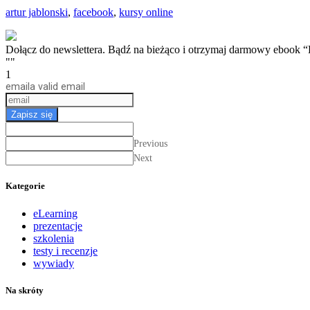
artur jablonski
,
facebook
,
kursy online
Dołącz do newslettera. Bądź na bieżąco i otrzymaj darmow
""
1
email
a valid email
Zapisz się
Previous
Next
Kategorie
eLearning
prezentacje
szkolenia
testy i recenzje
wywiady
Na skróty