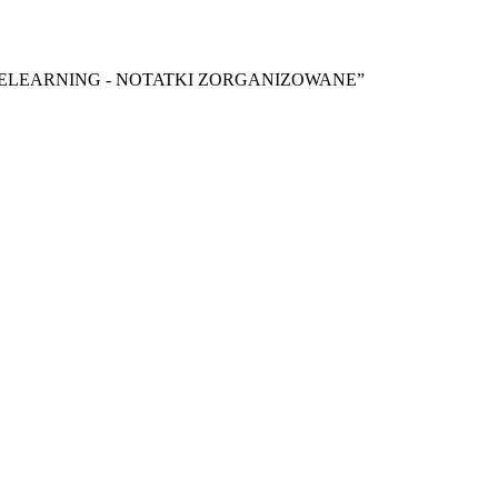
y ebook “ELEARNING - NOTATKI ZORGANIZOWANE”