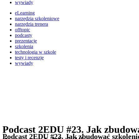
wywiady
eLearning
narzędzia szkoleniowe
narzędzia trenera
offtopic
podcasty
prezentacje
szkolenia
technologia w szkole
testy i recenzje
wywiady
Podcast 2EDU #23. Jak zbudować 
Podcast 2EDU #23. Jak zbudować szkolenie