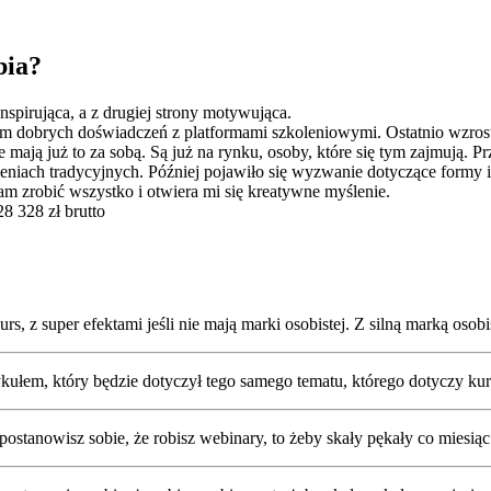
bia?
inspirująca, a z drugiej strony motywująca.
m dobrych doświadczeń z platformami szkoleniowymi. Ostatnio wzrost z
 mają już to za sobą. Są już na rynku, osoby, które się tym zajmują. 
niach tradycyjnych. Później pojawiło się wyzwanie dotyczące formy i
m zrobić wszystko i otwiera mi się kreatywne myślenie.
28 328 zł brutto
rs, z super efektami jeśli nie mają marki osobistej. Z silną marką osob
tykułem, który będzie dotyczył tego samego tematu, którego dotyczy kur
postanowisz sobie, że robisz webinary, to żeby skały pękały co miesiąc