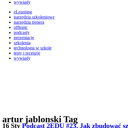
wywiady
eLearning
narzędzia szkoleniowe
narzędzia trenera
offtopic
podcasty
prezentacje
szkolenia
technologia w szkole
testy i recenzje
wywiady
artur jablonski Tag
16 Sty
Podcast 2EDU #23. Jak zbudować szk