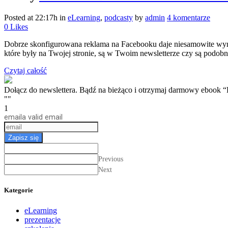
Posted at 22:17h
in
eLearning
,
podcasty
by
admin
4 komentarze
0
Likes
Dobrze skonfigurowana reklama na Facebooku daje niesamowite wynik
które były na Twojej stronie, są w Twoim newsletterze czy są podobn
Czytaj całość
Dołącz do newslettera. Bądź na bieżąco i otrzymaj darmow
""
1
email
a valid email
Zapisz się
Previous
Next
Kategorie
eLearning
prezentacje