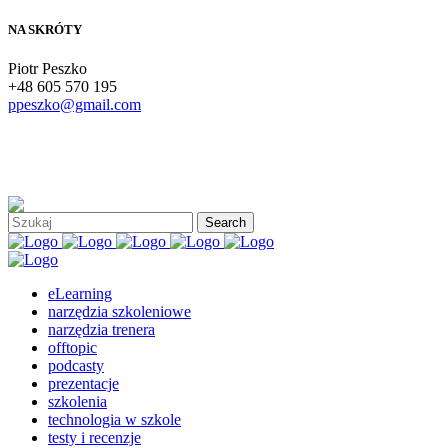
NA SKRÓTY
Piotr Peszko
+48 605 570 195
ppeszko@gmail.com
eLearning
narzędzia szkoleniowe
narzędzia trenera
offtopic
podcasty
prezentacje
szkolenia
technologia w szkole
testy i recenzje