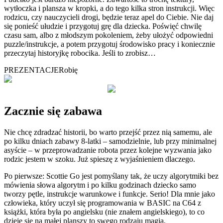
wytłoczka i plansza w kropki, a do tego kilka stron instrukcji. Więc
rodzicu, czy nauczycieli drogi, będzie teraz apel do Ciebie. Nie daj
się ponieść ułudzie i przygotuj grę dla dziecka. Poświęć chwilę
czasu sam, albo z młodszym pokoleniem, żeby ułożyć odpowiedni
puzzle/instrukcje, a potem przygotuj środowisko pracy i koniecznie
przeczytaj historyjkę robocika. Jeśli to zrobisz…
PREZENTACJE
Robię
Zacznie się zabawa
Nie chcę zdradzać historii, bo warto przejść przez nią samemu, ale
po kilku dniach zabawy 8-latki – samodzielnie, lub przy minimalnej
asyście – w przeprowadzanie robota przez kolejne wyzwania jako
rodzic jestem w szoku. Już spieszę z wyjaśnieniem dlaczego.
Po pierwsze: Scottie Go jest pomyślany tak, że uczy algorytmiki bez
mówienia słowa algorytm i po kilku godzinach dziecko samo
tworzy pętle, instrukcje warunkowe i funkcje. Serio! Dla mnie jako
człowieka, który uczył się programowania w BASIC na C64 z
książki, która była po angielsku (nie znałem angielskiego), to co
dzieje się na małej planszy to swego rodzaju magia.