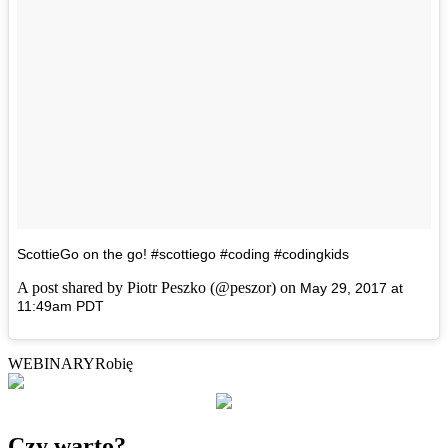
ScottieGo on the go! #scottiego #coding #codingkids
A post shared by Piotr Peszko (@peszor) on
May 29, 2017 at
11:49am PDT
WEBINARY
Robię
Czy warto?