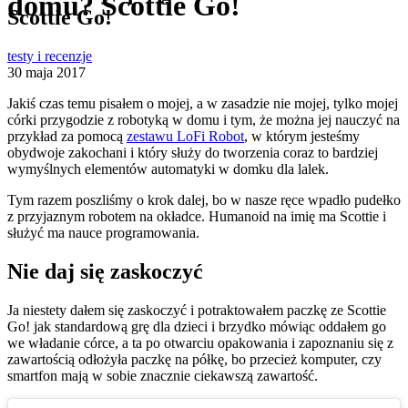
domu? Scottie Go!
Scottie Go!
testy i recenzje
30 maja 2017
Jakiś czas temu pisałem o mojej, a w zasadzie nie mojej, tylko mojej
córki przygodzie z robotyką w domu i tym, że można jej nauczyć na
przykład za pomocą
zestawu LoFi Robot
, w którym jesteśmy
obydwoje zakochani i który służy do tworzenia coraz to bardziej
wymyślnych elementów automatyki w domku dla lalek.
Tym razem poszliśmy o krok dalej, bo w nasze ręce wpadło pudełko
z przyjaznym robotem na okładce. Humanoid na imię ma Scottie i
służyć ma nauce programowania.
Nie daj się zaskoczyć
Ja niestety dałem się zaskoczyć i potraktowałem paczkę ze Scottie
Go! jak standardową grę dla dzieci i brzydko mówiąc oddałem go
we władanie córce, a ta po otwarciu opakowania i zapoznaniu się z
zawartością odłożyła paczkę na półkę, bo przecież komputer, czy
smartfon mają w sobie znacznie ciekawszą zawartość.