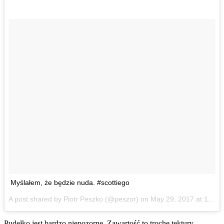
Myślałem, że będzie nuda. #scottiego
A post shared by Piotr Peszko (@peszor) on
May 29, 2017 at 11:53am PDT
Pudełko jest bardzo niepozorne. Zawartość to trochę tektury,