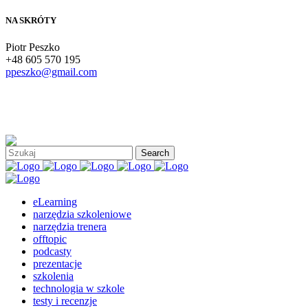
NA SKRÓTY
Piotr Peszko
+48 605 570 195
ppeszko@gmail.com
eLearning
narzędzia szkoleniowe
narzędzia trenera
offtopic
podcasty
prezentacje
szkolenia
technologia w szkole
testy i recenzje