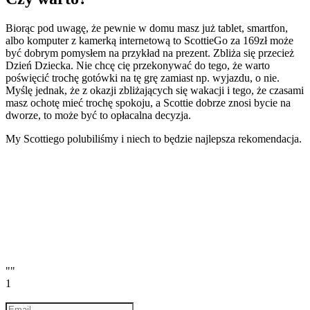
Biorąc pod uwagę, że pewnie w domu masz już tablet, smartfon,
albo komputer z kamerką internetową to ScottieGo za 169zł może
być dobrym pomysłem na przykład na prezent. Zbliża się przecież
Dzień Dziecka. Nie chcę cię przekonywać do tego, że warto
poświęcić trochę gotówki na tę grę zamiast np. wyjazdu, o nie.
Myślę jednak, że z okazji zbliżających się wakacji i tego, że czasami
masz ochotę mieć trochę spokoju, a Scottie dobrze znosi bycie na
dworze, to może być to opłacalna decyzja.
My Scottiego polubiliśmy i niech to będzie najlepsza rekomendacja.
""
1
Email
a valid email