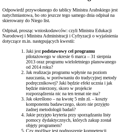
Odpowiedź przywołanego do tablicy Ministra Arabskiego jest
natychmiastowa, bo oto jeszcze tego samego dnia odpisał na
skierowany do Niego list.
Odpisał, prosząc wnioskodawców: czyli Ministra Edukacji
Narodowej i Ministra Administracji i Cyfryzacji o wyjaśnienia
dotyczące m.in. następujących kwestii:
Jaki jest
podstawowy cel programu
pilotażowego w okresie 6 marca – 31 sierpnia
2013 oraz programu wieloletniego planowanego
od 2014 roku?
Jak realizacja programu wpłynie na poziom
nauczania, w porównaniu do tradycyjnej metody
podręcznikowej? Jaki będzie efekt ucznia i jak
będzie mierzony, skoro w projekcie
rozporządzenia nic na ten temat nie ma?
Jak określono – na kwotę 5 mln zł. – koszty
komponentu badawczego, skoro nie przyjęto
żadnej metodologii badań?
Jakie przyjęto kryteria przy sporządzaniu listy
pomocy dydaktycznych, których zakup został
objęty programem?
Czy możliwe jest podnoszenie kompetencji