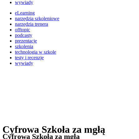
wywiady
eLearning
narzędzia szkoleniowe
narzędzia trenera
offtopic
podcasty
prezentacje
szkolenia
technologia w szkole
testy i recenzje
wywiady
Cyfrowa Szkoła za mgłą
Cyfrowa Szkoła za mgłą