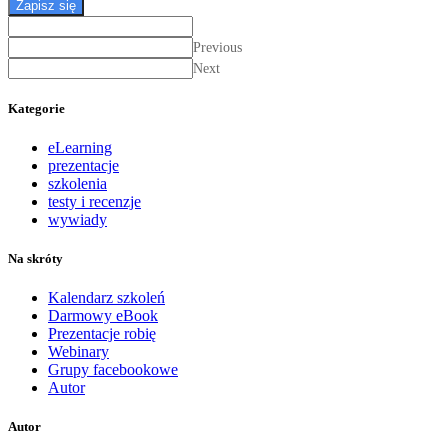
Zapisz się
Previous
Next
Kategorie
eLearning
prezentacje
szkolenia
testy i recenzje
wywiady
Na skróty
Kalendarz szkoleń
Darmowy eBook
Prezentacje robię
Webinary
Grupy facebookowe
Autor
Autor