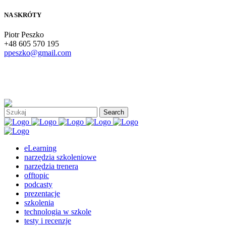
NA SKRÓTY
Piotr Peszko
+48 605 570 195
ppeszko@gmail.com
eLearning
narzędzia szkoleniowe
narzędzia trenera
offtopic
podcasty
prezentacje
szkolenia
technologia w szkole
testy i recenzje