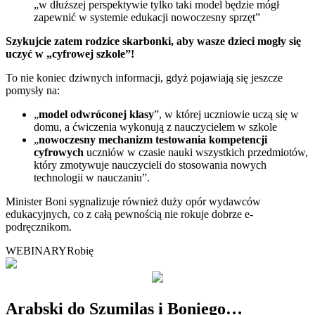
„w dłuższej perspektywie tylko taki model będzie mógł
zapewnić w systemie edukacji nowoczesny sprzęt”
Szykujcie zatem rodzice skarbonki, aby wasze dzieci mogły się
uczyć w „cyfrowej szkole”!
To nie koniec dziwnych informacji, gdyż pojawiają się jeszcze
pomysły na:
„
model odwróconej klasy
”, w której uczniowie uczą się w
domu, a ćwiczenia wykonują z nauczycielem w szkole
„
nowoczesny mechanizm testowania kompetencji
cyfrowych
uczniów w czasie nauki wszystkich przedmiotów,
który zmotywuje nauczycieli do stosowania nowych
technologii w nauczaniu”.
Minister Boni sygnalizuje również duży opór wydawców
edukacyjnych, co z całą pewnością nie rokuje dobrze e-
podręcznikom.
WEBINARY
Robię
Arabski do Szumilas i Boniego…