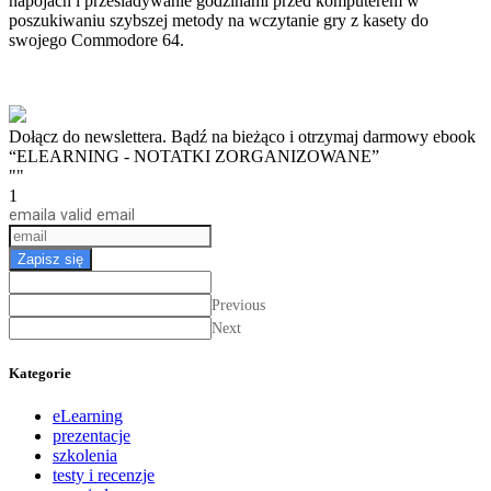
napojach i przesiadywanie godzinami przed komputerem w
poszukiwaniu szybszej metody na wczytanie gry z kasety do
swojego Commodore 64.
Dołącz do newslettera. Bądź na bieżąco i otrzymaj darmowy ebook
“ELEARNING - NOTATKI ZORGANIZOWANE”
""
1
email
a valid email
Zapisz się
Previous
Next
Kategorie
eLearning
prezentacje
szkolenia
testy i recenzje