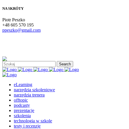
NA SKRÓTY
Piotr Peszko
+48 605 570 195
ppeszko@gmail.com
eLearning
narzędzia szkoleniowe
narzędzia trenera
offtopic
podcasty
prezentacje
szkolenia
technologia w szkole
testy i recenzje