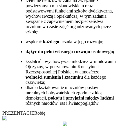
rzetelnie realizować zadania związane z
powierzonym mu stanowiskiem oraz
podstawowymi funkcjami szkoły: dydaktyczną,
wychowawczą i opiekuńczą, w tym zadania
związane z zapewnieniem bezpieczeństwa
uczniom w czasie zajęć organizowanych przez
szkołę;
wspierać
każdego
ucznia w jego rozwoju;
dążyć do pełni własnego rozwoju osobowego;
kształcić i wychowywać młodzież w umiłowaniu
Ojczyzny, w poszanowaniu Konstytucji
Rzeczypospolitej Polskiej, w atmosferze
wolności sumienia i szacunku
dla każdego
człowieka;
dbać o kształtowanie u uczniów postaw
moralnych i obywatelskich zgodnie z ideą
demokracji,
pokoju i przyjaźni między ludźmi
różnych narodów, ras i światopoglądów.
PREZENTACJE
Robię