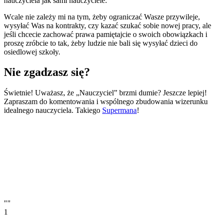
nauczyciela jak sami nauczyciele.
Wcale nie zależy mi na tym, żeby ograniczać Wasze przywileje,
wysyłać Was na kontrakty, czy kazać szukać sobie nowej pracy, ale
jeśli chcecie zachować prawa pamiętajcie o swoich obowiązkach i
proszę zróbcie to tak, żeby ludzie nie bali się wysyłać dzieci do
osiedlowej szkoły.
Nie zgadzasz się?
Świetnie! Uważasz, że „Nauczyciel” brzmi dumie? Jeszcze lepiej!
Zapraszam do komentowania i wspólnego zbudowania wizerunku
idealnego nauczyciela. Takiego
Supermana
!
""
1