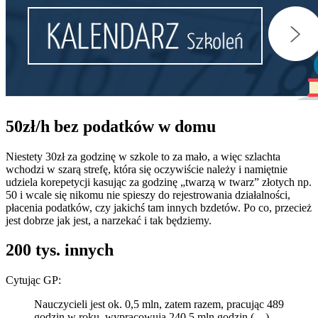
50zł/h bez podatków w domu
Niestety 30zł za godzinę w szkole to za mało, a więc szlachta
wchodzi w szarą strefę, która się oczywiście należy i namiętnie
udziela korepetycji kasując za godzinę „twarzą w twarz” złotych np.
50 i wcale się nikomu nie spieszy do rejestrowania działalności,
płacenia podatków, czy jakichś tam innych bzdetów. Po co, przecież
jest dobrze jak jest, a narzekać i tak będziemy.
200 tys. innych
Cytując GP:
Nauczycieli jest ok. 0,5 mln, zatem razem, pracując 489
godzin w roku, wypracowują 240,5 mln godzin (…),