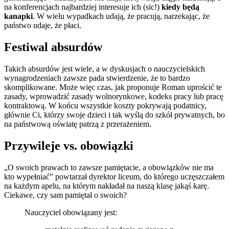
na konferencjach najbardziej interesuje ich (sic!)
kiedy będą
kanapki
. W wielu wypadkach udają, że pracują, narzekając, że
państwo udaje, że płaci.
Festiwal absurdów
Takich absurdów jest wiele, a w dyskusjach o nauczycielskich
wynagrodzeniach zawsze pada stwierdzenie, że to bardzo
skomplikowane. Może więc czas, jak proponuje Roman uprościć te
zasady, wprowadzić zasady wolnorynkowe, kodeks pracy lub pracę
kontraktową. W końcu wszystkie koszty pokrywają podatnicy,
głównie Ci, którzy swoje dzieci i tak wyślą do szkół prywatnych, bo
na państwową oświatę patrzą z przerażeniem.
Przywileje vs. obowiązki
„O swoich prawach to zawsze pamiętacie, a obowiązków nie ma
kto wypełniać” powtarzał dyrektor liceum, do którego uczęszczałem
na każdym apelu, na którym nakładał na naszą klasę jakąś karę.
Ciekawe, czy sam pamiętał o swoich?
Nauczyciel obowiązany jest: