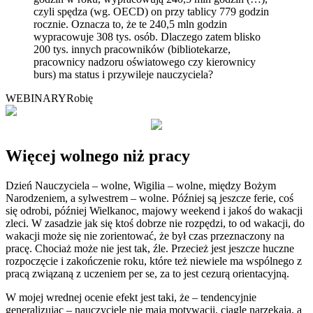
czyli spędza (wg. OECD) on przy tablicy 779 godzin
rocznie. Oznacza to, że te 240,5 mln godzin
wypracowuje 308 tys. osób. Dlaczego zatem blisko
200 tys. innych pracowników (bibliotekarze,
pracownicy nadzoru oświatowego czy kierownicy
burs) ma status i przywileje nauczyciela?
WEBINARY
Robię
Więcej wolnego niż pracy
Dzień Nauczyciela – wolne, Wigilia – wolne, między Bożym
Narodzeniem, a sylwestrem – wolne. Później są jeszcze ferie, coś
się odrobi, później Wielkanoc, majowy weekend i jakoś do wakacji
zleci. W zasadzie jak się ktoś dobrze nie rozpędzi, to od wakacji, do
wakacji może się nie zorientować, że był czas przeznaczony na
pracę. Chociaż może nie jest tak, źle. Przecież jest jeszcze huczne
rozpoczęcie i zakończenie roku, które też niewiele ma wspólnego z
pracą związaną z uczeniem per se, za to jest cezurą orientacyjną.
W mojej wrednej ocenie efekt jest taki, że – tendencyjnie
generalizując – nauczyciele nie maja motywacji, ciągle narzekają, a