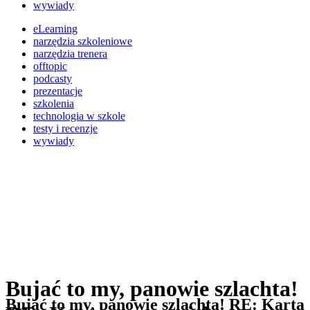
wywiady
eLearning
narzędzia szkoleniowe
narzędzia trenera
offtopic
podcasty
prezentacje
szkolenia
technologia w szkole
testy i recenzje
wywiady
Bujać to my, panowie szlachta!
Bujać to my, panowie szlachta! RE: Karta