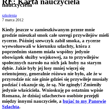
RE: Karta nauczyciela
nauczyciela
szkolenia
7 marca 2012
Kiedy jeszcze w zamieszkiwanym przeze mnie
grodzie mieszkał smok całe szeregi przywilejów mieli
rycerze. Później szewczyk zabił smoka, a rycerze
wyewoluowali w kierunku szlachty, która z
poprzednim stanem miała wspólny jedynie
obowiązek służby wojskowej, za to przywilejów
społecznych narosło na nich jak huby na starym
dębie. Jakie były jej losy mniej więcej się
orientujemy, generalnie różowo nie było, ale że w
przyrodzie nic nie ginie gdzieś się przywileje musiały
podziać i okazuje się, że są. Nie zginęły! Zmieniły
jedynie właściciela. Wnioskuję po ostatnim wpisie
Romana, że dzisiaj
szlachectwo osobiste przejęli
między innymi nauczyciele, a
bujać to my Panowie
Szlachta
.