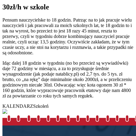
30zł/h w szkole
Pensum nauczycielske to 18 godzin. Patrząc na to jak pracuje wielu
nauczycieli i jak pracowali za moich szkolnych lat, te 18 godzin to i
tak na wyrost, bo przecież to jest 18 razy 45 minut, reszta to
przerwy, czyli w tygodniu dobrze kombinujący nauczyciel pracuje
realnie, czyli ucząc 13,5 godziny. Oczywiście zakładam, że w tym
czasie uczy, a nie stoi na korytarzu i rozmawia, a takie przypadki nie
są odosobnione.
Idąc dalej 18 godzin w tygodniu (no bo przecież są wywiadówki)
daje 72 godziny w miesiącu, a za to przysługuje średnie
wynagrodzenie (jak podaje natablicy.pl) od 2,7 tys. do 5 tys. zł
brutto, co „na rękę” daje minimalnie około 2000zł, a w przeliczeniu
godzinowym niecałe 30zł. Odwacając więc kota ogonem 30 zł *
160 godzin, które wypracowuje pracownik etatowy daje nam 4800
zł za powtarzanie co roku tych samych regułek.
KALENDARZ
Szkoleń