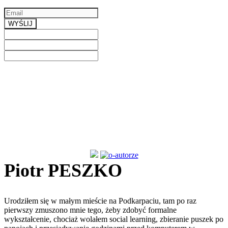
Email
a valid email
WYŚLIJ
Previous
Next
Piotr PESZKO
Urodziłem się w małym mieście na Podkarpaciu, tam po raz
pierwszy zmuszono mnie tego, żeby zdobyć formalne
wykształcenie, chociaż wolałem social learning, zbieranie puszek po