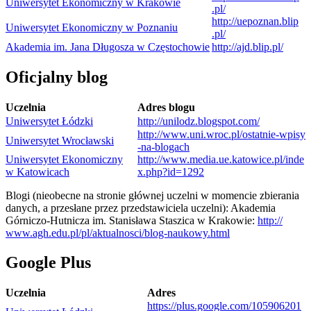
Uni­wer­sy­tet Eko­no­miczny w Krakowie
.pl/
http://​uepo​znan​.blip​
Uni­wer­sy­tet Eko­no­miczny w Poznaniu
.pl/
Aka­de­mia im. Jana Dłu­go­sza w Częstochowie
http://​ajd​.blip​.pl/
Ofi­cjalny blog
Uczel­nia
Adres blogu
Uni­wer­sy­tet Łódzki
http://​uni​lodz​.blog​spot​.com/
http://​www​.uni​.wroc​.pl/​o​s​t​a​t​n​i​e​-​w​p​i​s​y​
Uni­wer­sy­tet Wrocławski
-​n​a​-​b​l​o​g​ach
Uni­wer­sy­tet Eko­no­miczny
http://​www​.media​.ue​.kato​wice​.pl/​i​n​d​e​
w Katowicach
x​.​p​h​p​?​i​d​=​1​292
Blogi (nie­obecne na stro­nie głów­nej uczelni w momen­cie zbie­ra­nia
danych, a prze­słane przez przed­sta­wi­ciela uczelni): Aka­de­mia
Górniczo-​Hutnicza im. Sta­ni­sława Sta­szica w Kra­ko­wie:
http://​
www​.agh​.edu​.pl/​p​l​/​a​k​t​u​a​l​n​o​s​c​i​/​b​l​o​g​-​n​a​u​k​o​w​y​.​h​tml
Google Plus
Uczel­nia
Adres
https://​plus​.google​.com/​1​0​5​9​0​6​2​0​1​