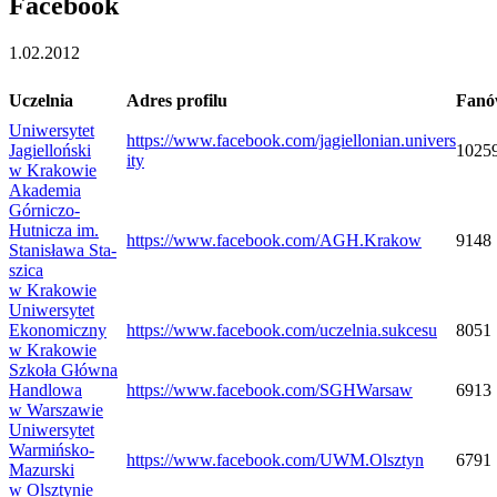
Face­book
1.02.2012
Uczel­nia
Adres pro­filu
Fan
Uni­wer­sy­tet
https://​www​.face​book​.com/​j​a​g​i​e​l​l​o​n​i​a​n​.​u​n​i​v​e​r​s​
Jagiel­loń­ski
1025
ity
w Krakowie
Aka­de­mia
Górniczo-​
Hutnicza im.
https://​www​.face​book​.com/​A​G​H​.​K​r​a​kow
9148
Sta­ni­sława Sta­
szica
w Krakowie
Uni­wer­sy­tet
Eko­no­miczny
https://​www​.face​book​.com/​u​c​z​e​l​n​i​a​.​s​u​k​c​esu
8051
w Krakowie
Szkoła Główna
Han­dlowa
https://​www​.face​book​.com/​S​G​H​W​a​r​saw
6913
w Warszawie
Uni­wer­sy­tet
Warmińsko-​
https://​www​.face​book​.com/​U​W​M​.​O​l​s​z​tyn
6791
Mazurski
w Olsztynie