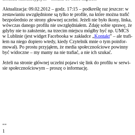
Aktu­ali­za­cja: 09.02.2012 – godz. 17:15 – pod­kre­ślę raz jesz­cze: w
zesta­wia­niu uwzględ­nione są tylko te pro­file, na które można tra­fić
bez­po­śred­nio ze strony głow­nej uczelni. Jeżeli nie było ikony, linka,
wówczas danego profilu nie uwzględ­nia­łem. Zdaję sobie sprawę, że
gdyby nie to założenie, na trze­cim miej­scu mógłby być np. UMCS
w Lubli­nie (jest wid­get Face­bo­oka w zakładce „
Kon­takt
” – ale tra­fi­
łem na niego dopiero wtedy, kiedy Czy­tel­nik mnie o tym poin­for­
mo­wał). Po pro­stu przy­ją­łem, że media spo­łecz­no­ściowe powinny
być widoczne – my mamy na nie tra­fiać, a nie ich szukać.
Jeżeli na stro­nie głów­nej uczelni pojawi się link do pro­filu w ser­wi­
sie spo­łecz­no­ścio­wym – pro­szę o informację.
""
1