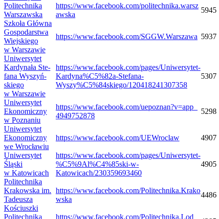
Poli­tech­nika
https://​www​.face​book​.com/​p​o​l​i​t​e​c​h​n​i​k​a​.​w​a​r​s​z​
5945
Warszawska
a​w​ska
Szkoła Główna
Gospo­dar­stwa
https://​www​.face​book​.com/​S​G​G​W​.​W​a​r​s​z​awa
5937
Wiej­skiego
w Warszawie
Uni­wer­sy­tet
Kar­dy­nała Ste­
https://www.facebook.com/pages/Uniwersytet-
fana Wyszyń­
Kardyna%C5%82a-Stefana-
5307
skiego
Wyszy%C5%84skiego/120418241307358
w Warszawie
Uni­wer­sy­tet
https://​www​.face​book​.com/​u​e​p​o​z​n​a​n​?​v​=​a​p​p​_​
Eko­no­miczny
5298
4​9​4​9​7​5​2​878
w Poznaniu
Uni­wer­sy­tet
Eko­no­miczny
https://​www​.face​book​.com/​U​E​W​r​o​c​law
4907
we Wrocławiu
Uni­wer­sy­tet
https://www.facebook.com/pages/Uniwersytet-
Śląski
%C5%9Al%C4%85ski-w-
4905
w Katowicach
Katowicach/230359693460
Poli­tech­nika
Kra­kow­ska im.
https://​www​.face​book​.com/​P​o​l​i​t​e​c​h​n​i​k​a​.​K​r​a​k​o​
4486
Tade­usza
w​ska
Kościuszki
Poli­tech­nika
https://​www​.face​book​.com/​P​o​l​i​t​e​c​h​n​i​k​a​.​L​o​d​