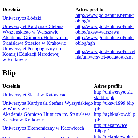
Uczel­nia
Adres pro­filu
http://​www​.gol​den​line​.pl/​m​i​k​r​
Uni­wer­sy­tet Łódzki
o​b​l​o​g​/ul
Uni­wer­sy­tet Kar­dy­nała Ste­fana
http://​www​.gol​den​line​.pl/​m​i​k​r​
Wyszyń­skiego w Warszawie
o​b​l​o​g​/​u​k​s​w​-​w​a​r​s​z​awa
Aka­de­mia Górniczo-​Hutnicza im.
http://​www​.gol​den​line​.pl/​m​i​k​r​
Sta­ni­sława Sta­szica w Krakowie
o​b​l​o​g​/​agh
Uni­wer­sy­tet Peda­go­giczny im.
http://​www​.gol​den​line​.pl/​u​c​z​e​l​
Komi­sji Edu­ka­cji Naro­do­wej
n​i​a​/​u​n​i​w​e​r​s​y​t​e​t​-​p​e​d​a​g​o​g​i​c​zny
w Krakowie
Blip
Uczel­nia
Adres pro­filu
http://​uni​wer​sy​tet​sla​
Uni­wer­sy­tet Śląski w Katowicach
ski​.blip​.pl/
Uni­wer­sy­tet Kar­dy­nała Ste­fana Wyszyń­skiego
http://​uksw1999​.blip​
w Warszawie
.pl/
Aka­de­mia Górniczo-​Hutnicza im. Sta­ni­sława
http://​agh​kra​kow​.blip​
Sta­szica w Krakowie
.pl/
http://​ueka​to​wice​
Uni­wer­sy­tet Eko­no­miczny w Katowicach
.blip​.pl/
http://​uekra​kow​.blip​