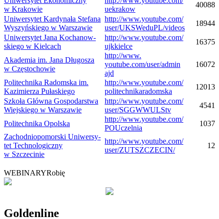
Uni­wer­sy­tet Eko­no­miczny
http://​www​.youtube​.com/​
40088
w Krakowie
u​e​k​r​a​kow
Uni­wer­sy­tet Kar­dy­nała Ste­fana
http://​www​.youtube​.com/​
18944
Wyszyń­skiego w Warszawie
u​s​e​r​/​U​K​S​W​e​d​u​P​L​/​v​i​d​eos
Uni­wer­sy­tet Jana Kocha­now­
http://​www​.youtube​.com/​
16375
skiego w Kielcach
u​j​k​k​i​e​lce
http://​www​.
Aka­de­mia im. Jana Dłu­go­sza
youtube​.com/​u​s​e​r​/​a​d​m​i​n​
16072
w Częstochowie
ajd
Poli­tech­nika Radom­ska im.
http://​www​.youtube​.com/​
12013
Kazi­mie­rza Pułaskiego
p​o​l​i​t​e​c​h​n​i​k​a​r​a​d​o​m​ska
Szkoła Główna Gospo­dar­stwa
http://​www​.youtube​.com/​
4541
Wiej­skiego w Warszawie
u​s​e​r​/​S​G​G​W​W​U​L​Stv
http://​www​.youtube​.com/​
Poli­tech­nika Opolska
1037
P​O​U​c​z​e​l​nia
Zachod­nio­po­mor­ski Uni­wer­sy­
http://​www​.youtube​.com/​
tet Tech­no­lo­giczny
12
u​s​e​r​/​Z​U​T​S​Z​C​Z​E​C​IN/
w Szczecinie
WEBINARY
Robię
Gol­den­line