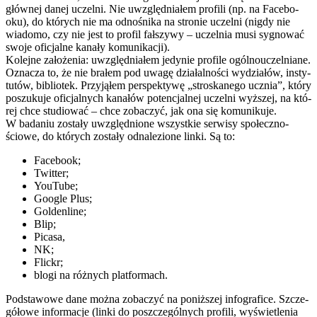
głów­nej danej uczelni. Nie uwzględ­nia­łem pro­fili (np. na Face­bo­
oku), do któ­rych nie ma odno­śnika na stro­nie uczelni (nigdy nie
wia­domo, czy nie jest to pro­fil fał­szywy – uczel­nia musi sygno­wać
swoje ofi­cjalne kanały komunikacji).
Kolejne zało­że­nia: uwzględ­nia­łem jedy­nie pro­file ogól­no­uczel­niane.
Ozna­cza to, że nie bra­łem pod uwagę dzia­łal­no­ści wydzia­łów, insty­
tu­tów, biblio­tek. Przy­ją­łem per­spek­tywę „stro­ska­nego ucznia”, który
poszu­kuje ofi­cjal­nych kana­łów poten­cjal­nej uczelni wyż­szej, na któ­
rej chce stu­dio­wać – chce zoba­czyć, jak ona się komunikuje.
W bada­niu zostały uwzględ­nione wszyst­kie ser­wisy spo­łecz­no­
ściowe, do któ­rych zostały odna­le­zione linki. Są to:
Face­book;
Twit­ter;
YouTube;
Google Plus;
Gol­den­line;
Blip;
Picasa,
NK;
Flickr;
blogi na róż­nych platformach.
Pod­sta­wowe dane można zoba­czyć na poniż­szej info­gra­fice. Szcze­
gó­łowe infor­ma­cje (linki do poszcze­gól­nych pro­fili, wyświe­tle­nia