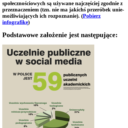
spo­łecz­no­ścio­wych są uży­wane naj­czę­ściej zgod­nie z
prze­zna­cze­niem (tzn. nie ma jakichś prze­ró­bek unie­
moż­li­wia­ją­cych ich rozpoznanie). (
Pobierz
infografikę
)
Pod­sta­wowe zało­że­nie jest nastę­pu­jące: