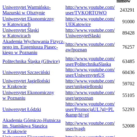
filmów
Uni­wer­sy­tet Warmińsko-​
http://​www​.youtube​.com/​
243291
Mazurski w Olsztynie
u​s​e​r​/​T​V​K​O​R​T​OWO
Uni­wer­sy­tet Eko­no­miczny
http://​www​.youtube​.com/​
91000
w Katowicach
U​E​K​a​t​o​w​ice
Uni­wer­sy­tet Śląski
http://​www​.youtube​.com/​
89428
w Katowicach
U​n​i​w​e​r​s​y​t​e​t​S​l​a​ski
Aka­de­mia Wycho­wa­nia Fizycz­
http://​www​.youtube​.com/​
nego im. Euge­niu­sza Pia­sec­
76257
a​w​f​p​o​z​nan
kiego w Poznaniu
http://​www​.youtube​.com/​
Poli­tech­nika Śląska (Gliwice)
63485
u​s​e​r​/​P​o​l​i​t​e​c​h​n​i​k​a​S​l​a​ska
http://​www​.youtube​.com/​
Uni­wer­sy­tet Szczeciński
60436
u​s​e​r​/​U​n​i​w​e​r​s​y​t​e​tUS
Uni­wer­sy­tet Jagiel­loń­ski
http://​www​.youtube​.com/​
59702
w Krakowie
u​s​e​r​/​u​n​i​j​a​g​i​e​l​l​o​n​ski
Uni­wer­sy­tet Eko­no­miczny
http://​www​.youtube​.com/​
55105
w Poznaniu
u​s​e​r​/​u​e​p​o​z​nan
http://​www​.youtube​.com/​
Uni­wer­sy­tet Łódzki
u​s​e​r​/​P​r​o​m​o​c​j​a​U​L​?​g​l​=​P​L​
52293
&​a​m​p​;​h​l​=pl
Aka­de­mia Górniczo-​Hutnicza
http://​www​.youtube​.com/​
im. Sta­ni­sława Sta­szica
52008
u​s​e​r​/​t​v​agh
w Krakowie