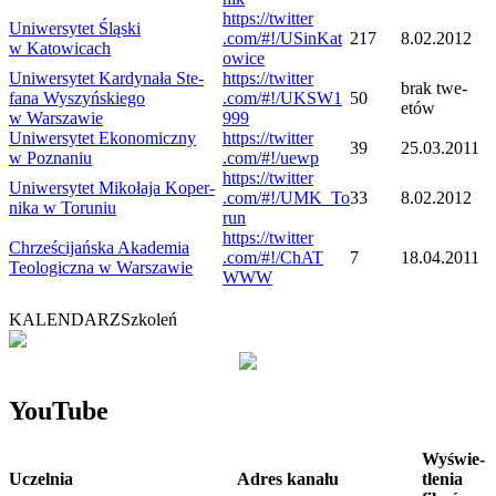
https://​twit​ter​
Uni­wer­sy­tet Śląski
.com/​#​!​/​U​S​i​n​K​a​t​
217
8.02.2012
w Katowicach
o​w​ice
Uni­wer­sy­tet Kar­dy­nała Ste­
https://​twit​ter​
brak twe­
fana Wyszyń­skiego
.com/​#​!​/​U​K​S​W​1​
50
etów
w Warszawie
999
Uni­wer­sy­tet Eko­no­miczny
https://​twit​ter​
39
25.03.2011
w Poznaniu
.com/​#​!​/​u​ewp
https://​twit​ter​
Uni­wer­sy­tet Miko­łaja Koper­
.com/​#​!​/​U​M​K​_​T​o​
33
8.02.2012
nika w Toruniu
run
https://​twit​ter​
Chrze­ści­jań­ska Aka­de­mia
.com/​#​!​/​C​h​A​T​
7
18.04.2011
Teo­lo­giczna w Warszawie
WWW
KALENDARZ
Szkoleń
YouTube
Wyświe­
Uczel­nia
Adres kanału
tle­nia