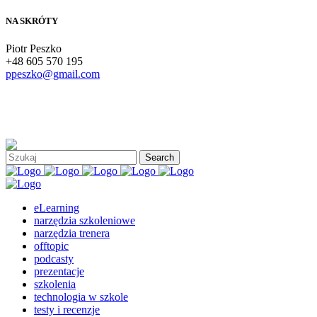
NA SKRÓTY
Piotr Peszko
+48 605 570 195
ppeszko@gmail.com
eLearning
narzędzia szkoleniowe
narzędzia trenera
offtopic
podcasty
prezentacje
szkolenia
technologia w szkole
testy i recenzje