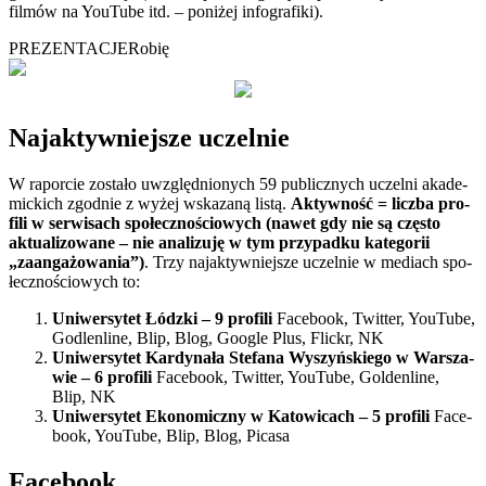
fil­mów na YouTube itd. – poni­żej infografiki).
PREZENTACJE
Robię
Naj­ak­tyw­niej­sze uczelnie
W rapor­cie zostało uwzględ­nio­nych 59 publicz­nych uczelni aka­de­
mic­kich zgod­nie z wyżej wska­zaną listą.
Aktyw­ność = liczba pro­
fili w ser­wi­sach spo­łecz­no­ścio­wych (nawet gdy nie są czę­sto
aktu­ali­zo­wane – nie ana­li­zuję w tym przy­padku kate­go­rii
„zaan­ga­żo­wa­nia”)
. Trzy naj­ak­tyw­niej­sze uczel­nie w mediach spo­
łecz­no­ścio­wych to:
Uni­wer­sy­tet Łódzki – 9 profili
Face­book, Twit­ter, YouTube,
Godlen­line, Blip, Blog, Google Plus, Flickr, NK
Uni­wer­sy­tet Kar­dy­nała Ste­fana Wyszyń­skiego w War­sza­
wie – 6 profili
Face­book, Twit­ter, YouTube, Gol­den­line,
Blip, NK
Uni­wer­sy­tet Eko­no­miczny w Kato­wi­cach – 5 profili
Face­
book, YouTube, Blip, Blog, Picasa
Face­book