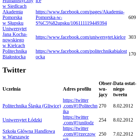
Humanistyczny
lce
w Siedlcach
Aka­de­mia
https://www.facebook.com/pages/Akademia-
Pomor­ska
Pomorska-w-
609
w Słupsku
S%C5%82upsku/106111119449394
Uni­wer­sy­tet
Jana Kocha­
https://​www​.face​book​.com/​u​n​i​w​e​r​s​y​t​e​t​.​k​i​e​lce
303
now­skiego
w Kielcach
Poli­tech­nika
https://​www​.face​book​.com/​p​o​l​i​t​e​c​h​n​i​k​a​b​i​a​l​o​s​t​
170
Białostocka
o​cka
Twit­ter
Obser­
Data ostat­
Uczel­nia
Adres pro­filu
wu­
niego
jący
tweetu
https://​twit​ter​
Poli­tech­nika Śląska (Gliwice)
.com/​#​!​/​P​o​l​i​t​e​c​h​n​
270
8.02.2012
ika
https://​twit​ter​
Uni­wer­sy­tet Łódzki
254
8.02.2012
.com/​#​!​/​u​n​i​l​odz
https://​twit​ter​
Szkoła Główna Han­dlowa
.com/​#​!​/​r​z​e​c​z​o​w​
250
7.02.2012
w Warszawie
nik