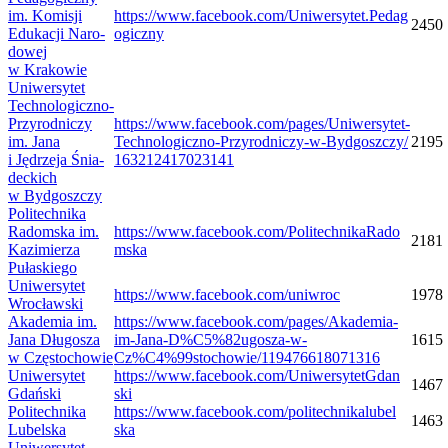
im. Komi­sji
https://​www​.face​book​.com/​U​n​i​w​e​r​s​y​t​e​t​.​P​e​d​a​g​
2450
Edu­ka­cji Naro­
o​g​i​c​zny
do­wej
w Krakowie
Uni­wer­sy­tet
Technologiczno-​
Przyrodniczy
https://​www​.face​book​.com/​p​a​g​e​s​/​U​n​i​w​e​r​s​y​t​e​t​-​
im. Jana
T​e​c​h​n​o​l​o​g​i​c​z​n​o​-​P​r​z​y​r​o​d​n​i​c​z​y​-​w​-​B​y​d​g​o​s​z​c​z​y​/​
2195
i Jędrzeja Śnia­
1​6​3​2​1​2​4​1​7​0​2​3​141
dec­kich
w Bydgoszczy
Poli­tech­nika
Radom­ska im.
https://​www​.face​book​.com/​P​o​l​i​t​e​c​h​n​i​k​a​R​a​d​o​
2181
Kazi­mie­rza
m​ska
Pułaskiego
Uni­wer­sy­tet
https://​www​.face​book​.com/​u​n​i​w​roc
1978
Wrocławski
Aka­de­mia im.
https://www.facebook.com/pages/Akademia-
Jana Dłu­go­sza
im-Jana-D%C5%82ugosza-w-
1615
w Częstochowie
Cz%C4%99stochowie/119476618071316
Uni­wer­sy­tet
https://​www​.face​book​.com/​U​n​i​w​e​r​s​y​t​e​t​G​d​a​n​
1467
Gdański
ski
Poli­tech­nika
https://​www​.face​book​.com/​p​o​l​i​t​e​c​h​n​i​k​a​l​u​b​e​l​
1463
Lubelska
ska
Uni­wer­sy­tet