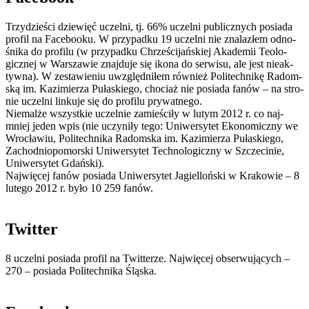
Trzy­dzie­ści dzie­więć uczelni, tj. 66% uczelni publicz­nych posiada
pro­fil na Face­bo­oku. W przy­padku 19 uczelni nie zna­la­złem odno­
śnika do pro­filu (w przy­padku Chrze­ści­jań­skiej Aka­de­mii Teo­lo­
gicz­nej w War­sza­wie znaj­duje się ikona do ser­wisu, ale jest nie­ak­
tywna). W zesta­wie­niu uwzględ­ni­łem rów­nież Poli­tech­nikę Radom­
ską im. Kazi­mie­rza Puła­skiego, cho­ciaż nie posiada fanów – na stro­
nie uczelni lin­kuje się do pro­filu prywatnego.
Nie­malże wszyst­kie uczel­nie zamie­ściły w lutym 2012 r. co naj­
mniej jeden wpis (nie uczy­niły tego: Uni­wer­sy­tet Eko­no­miczny we
Wro­cła­wiu, Poli­tech­nika Radom­ska im. Kazi­mie­rza Puła­skiego,
Zachod­nio­po­mor­ski Uni­wer­sy­tet Tech­no­lo­giczny w Szcze­ci­nie,
Uni­wer­sy­tet Gdański).
Naj­wię­cej fanów posiada Uni­wer­sy­tet Jagiel­loń­ski w Kra­ko­wie – 8
lutego 2012 r. było 10 259 fanów.
Twit­ter
8 uczelni posiada pro­fil na Twit­te­rze. Naj­wię­cej obser­wu­ją­cych –
270 – posiada Poli­tech­nika Śląska.