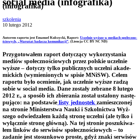
social media (infografika)
(infografika)
szkolenia
10 lutego 2012
Autorem raportu jest Ema­nuel Kul­czycki, Raport:
Uczel­nie wyż­sze w mediach spo­łecz­no­
ścio­wych, „Warsz­tat bada­cza komu­ni­ka­cji”
. (Liencja CC BY NC ND)
Przy­go­to­wa­łem raport doty­czący wyko­rzy­sta­nia
mediów spo­łecz­no­ścio­wych przez pol­skie uczel­nie
wyż­sze – doty­czy tylko publicz­nych uczelni aka­de­
mic­kich (wymie­nio­nych w spi­sie MNiSW). Celem
raportu było oce­nie­nie, jak uczel­nie wyż­sze radzą
sobie w social media. Dane zostały zebrane 8 lutego
2012 r., a spo­sób ich zbie­ra­nia został usta­lony nastę­
pu­jąco: na pod­sta­wie
listy jed­no­stek
zamiesz­czo­nej
na stro­nie Mini­ster­stwa Nauki i Szkol­nic­twa Wyż­
szego odwie­dza­łem każdą stronę uczelni (ale tylko i
wyłącz­nie stronę główną). Na tej stro­nie poszu­ki­wa­
łem lin­ków do ser­wi­sów spo­łecz­no­ścio­wych – to
zada­nie jest sto­sun­kowo pro­ste, gdyż znaki ser­wi­sów