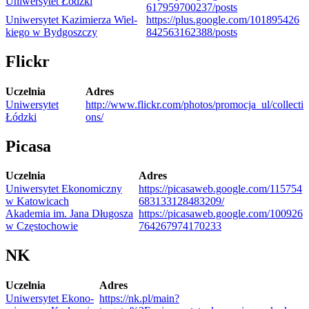
Uni­wer­sy­tet Łódzki
6​1​7​9​5​9​7​0​0​2​3​7​/​p​o​sts
Uni­wer­sy­tet Kazi­mie­rza Wiel­
https://​plus​.google​.com/​1​0​1​8​9​5​4​2​6​
kiego w Bydgoszczy
8​4​2​5​6​3​1​6​2​3​8​8​/​p​o​sts
Flickr
Uczel­nia
Adres
Uni­wer­sy­tet
http://​www​.flickr​.com/​p​h​o​t​o​s​/​p​r​o​m​o​c​j​a​_​u​l​/​c​o​l​l​e​c​t​i​
Łódzki
o​ns/
Picasa
Uczel­nia
Adres
Uni­wer­sy­tet Eko­no­miczny
https://​pica​sa​web​.google​.com/​1​1​5​7​5​4​
w Katowicach
6​8​3​1​3​3​1​2​8​4​8​3​2​09/
Aka­de­mia im. Jana Dłu­go­sza
https://​pica​sa​web​.google​.com/​1​0​0​9​2​6​
w Częstochowie
7​6​4​2​6​7​9​7​4​1​7​0​233
NK
Uczel­nia
Adres
Uni­wer­sy­tet Eko­no­
https://nk.pl/main?