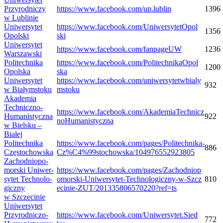
Przy­rod­ni­czy
https://​www​.face​book​.com/​u​p​.​l​u​b​lin
1396
w Lublinie
Uni­wer­sy­tet
https://​www​.face​book​.com/​U​n​i​w​e​r​s​y​t​e​t​O​p​o​l​
1356
Opolski
ski
Uni­wer­sy­tet
https://​www​.face​book​.com/​f​a​n​p​a​g​eUW
1236
Warszawski
Poli­tech­nika
https://​www​.face​book​.com/​P​o​l​i​t​e​c​h​n​i​k​a​O​p​o​l​
1200
Opolska
ska
Uni­wer­sy­tet
https://​www​.face​book​.com/​u​n​i​w​e​r​s​y​t​e​t​w​b​i​a​l​y​
932
w Białymstoku
m​s​t​oku
Aka­de­mia
Techniczno-​
https://​www​.face​book​.com/​A​k​a​d​e​m​i​a​T​e​c​h​n​i​c​z​
Humanistyczna
922
n​o​H​u​m​a​n​i​s​t​y​c​zna
w Biel­sku –
Białej
Poli­tech­nika
https://www.facebook.com/pages/Politechnika-
886
Częstochowska
Cz%C4%99stochowska/104976552923805
Zachod­nio­po­
mor­ski Uni­wer­
https://​www​.face​book​.com/​p​a​g​e​s​/​Z​a​c​h​o​d​n​i​o​p​
sy­tet Tech­no­lo­
o​m​o​r​s​k​i​-​U​n​i​w​e​r​s​y​t​e​t​-​T​e​c​h​n​o​l​o​g​i​c​z​n​y​-​w​-​S​z​c​z​
810
giczny
e​c​i​n​i​e​-​Z​U​T​/​2​0​1​3​3​5​8​0​6​5​7​0​2​2​0​?​r​e​f​=ts
w Szczecinie
Uni­wer­sy­tet
Przyrodniczo-​
https://​www​.face​book​.com/​U​n​i​w​e​r​s​y​t​e​t​.​S​i​e​d​
772