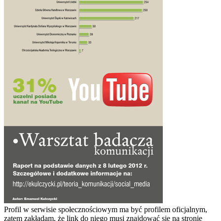
Pro­fil w ser­wi­sie spo­łecz­no­ścio­wym ma być pro­fi­lem ofi­cjal­nym,
zatem zakła­dam, że link do niego musi znaj­do­wać się na stro­nie