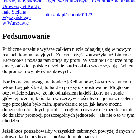
miczny w Krakowie
target=%2Funiwersytet_ekonomiczny_krakow
Uni­wer­sy­tet Kar­dy­
nała Ste­fana
http://​nk​.pl/​s​c​h​o​o​l​/​6​1​122
Wyszyń­skiego
w Warszawie
Pod­su­mo­wa­nie
Publiczne uczel­nie wyż­sze cał­kiem nie­źle odnaj­dują się w nowym
realiach komu­ni­ka­cyj­nych. Znaczna część zauwa­żyła już ist­nie­nie
Face­bo­oka i posiada tam ofi­cjalny pro­fil. W sto­sunku do uczelni np.
ame­ry­kań­skich pol­skie uczel­nie bar­dzo słabo wyko­rzy­stują Twit­tera
do pro­mo­cji wyni­ków naukowych.
Bar­dzo ważna uwaga na koniec: jeżeli w powyż­szym zesta­wie­niu
wkradł się jakiś błąd, to bar­dzo pro­szę o spro­sto­wa­nie. Mogło się
oczy­wi­ście zda­rzyć, że nie odna­la­złem jakiejś ikony na stro­nie
głów­nej uczelni, która tam w rze­czy­wi­sto­ści była – jed­nakże celem
tego prze­glądu było m.in. spraw­dze­nie tego, jak łatwo można
dotrzeć do ofi­cjal­nych pro­fili – mógł­bym oczy­wi­ście roze­słać maile
do dzia­łów pro­mo­cji poszcze­gól­nych jed­no­stek – ale nie o to w tym
chodziło.
Jeżeli ktoś potrze­bo­wałby wszyst­kich zebra­nych powy­żej danych w
arku­szu kal­ku­la­cyj­nym – można do mnie napisać.