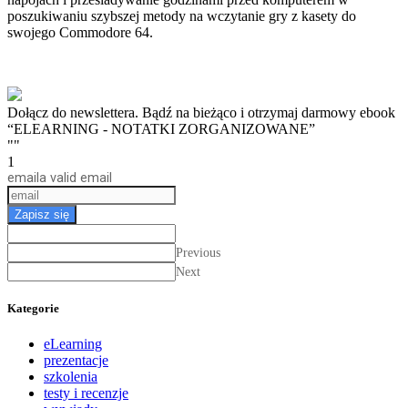
poszukiwaniu szybszej metody na wczytanie gry z kasety do
swojego Commodore 64.
Dołącz do newslettera. Bądź na bieżąco i otrzymaj darmowy ebook
“ELEARNING - NOTATKI ZORGANIZOWANE”
""
1
email
a valid email
Zapisz się
Previous
Next
Kategorie
eLearning
prezentacje
szkolenia
testy i recenzje