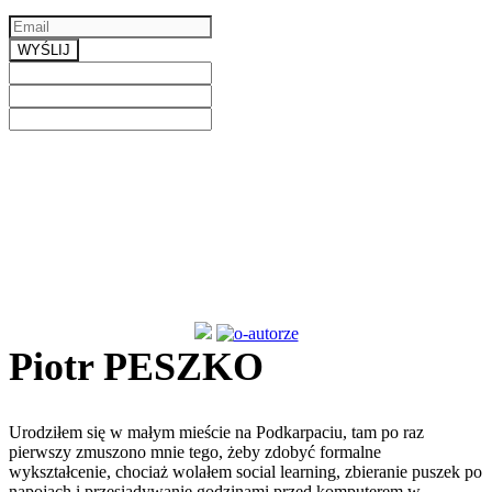
Email
a valid email
WYŚLIJ
Previous
Next
Piotr PESZKO
Urodziłem się w małym mieście na Podkarpaciu, tam po raz
pierwszy zmuszono mnie tego, żeby zdobyć formalne
wykształcenie, chociaż wolałem social learning, zbieranie puszek po
napojach i przesiadywanie godzinami przed komputerem w