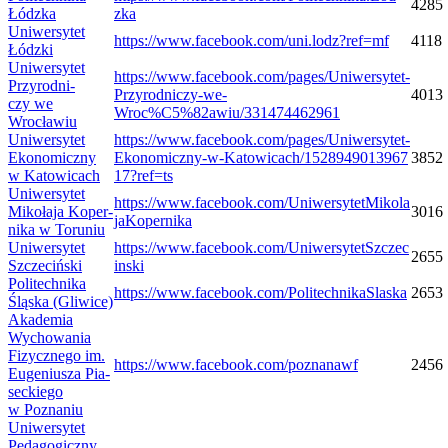
4285
Łódzka
zka
Uni­wer­sy­tet
https://​www​.face​book​.com/​u​n​i​.​l​o​d​z​?​r​e​f​=mf
4118
Łódzki
Uni­wer­sy­tet
https://www.facebook.com/pages/Uniwersytet-
Przy­rod­ni­
Przyrodniczy-we-
4013
czy we
Wroc%C5%82awiu/331474462961
Wrocławiu
Uni­wer­sy­tet
https://​www​.face​book​.com/​p​a​g​e​s​/​U​n​i​w​e​r​s​y​t​e​t​-​
Eko­no­miczny
E​k​o​n​o​m​i​c​z​n​y​-​w​-​K​a​t​o​w​i​c​a​c​h​/​1​5​2​8​9​4​9​0​1​3​9​6​7​
3852
w Katowicach
1​7​?​r​e​f​=ts
Uni­wer­sy­tet
https://​www​.face​book​.com/​U​n​i​w​e​r​s​y​t​e​t​M​i​k​o​l​a​
Miko­łaja Koper­
3016
j​a​K​o​p​e​r​n​ika
nika w Toruniu
Uni­wer­sy­tet
https://​www​.face​book​.com/​U​n​i​w​e​r​s​y​t​e​t​S​z​c​z​e​c​
2655
Szczeciński
i​n​ski
Poli­tech­nika
https://​www​.face​book​.com/​P​o​l​i​t​e​c​h​n​i​k​a​S​l​a​ska
2653
Śląska (Gliwice)
Aka­de­mia
Wycho­wa­nia
Fizycz­nego im.
https://​www​.face​book​.com/​p​o​z​n​a​n​awf
2456
Euge­niu­sza Pia­
sec­kiego
w Poznaniu
Uni­wer­sy­tet
Peda­go­giczny