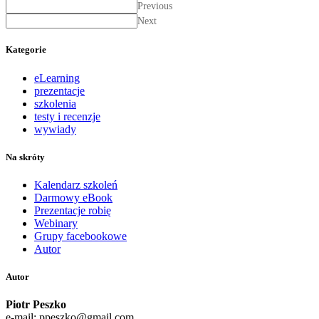
Previous
Next
Kategorie
eLearning
prezentacje
szkolenia
testy i recenzje
wywiady
Na skróty
Kalendarz szkoleń
Darmowy eBook
Prezentacje robię
Webinary
Grupy facebookowe
Autor
Autor
Piotr Peszko
e-mail: ppeszko@gmail.com