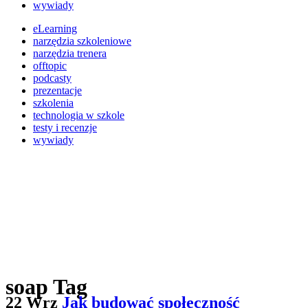
wywiady
eLearning
narzędzia szkoleniowe
narzędzia trenera
offtopic
podcasty
prezentacje
szkolenia
technologia w szkole
testy i recenzje
wywiady
soap Tag
22 Wrz
Jak budować społeczność