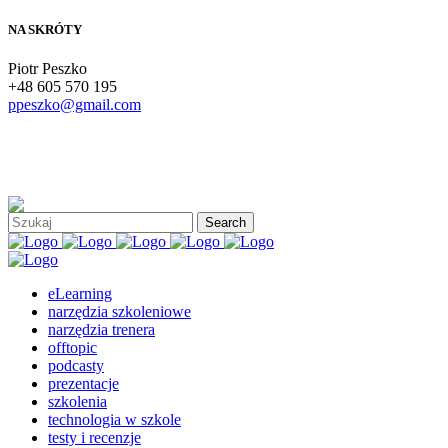
NA SKRÓTY
Piotr Peszko
+48 605 570 195
ppeszko@gmail.com
eLearning
narzędzia szkoleniowe
narzędzia trenera
offtopic
podcasty
prezentacje
szkolenia
technologia w szkole
testy i recenzje