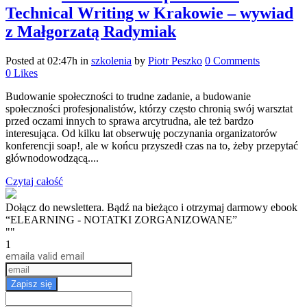
Technical Writing w Krakowie – wywiad
z Małgorzatą Radymiak
Posted at 02:47h
in
szkolenia
by
Piotr Peszko
0 Comments
0
Likes
Budowanie społeczności to trudne zadanie, a budowanie
społeczności profesjonalistów, którzy często chronią swój warsztat
przed oczami innych to sprawa arcytrudna, ale też bardzo
interesująca. Od kilku lat obserwuję poczynania organizatorów
konferencji soap!, ale w końcu przyszedł czas na to, żeby przepytać
głównodowodzącą....
Czytaj całość
Dołącz do newslettera. Bądź na bieżąco i otrzymaj darmowy ebook
“ELEARNING - NOTATKI ZORGANIZOWANE”
""
1
email
a valid email
Zapisz się