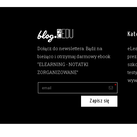
Kat
Dołącz do newslettera. Bądź na
eLe
bieżąco i otrzymaj darmowy ebook
prez
“ELEARNING - NOTATKI
szko
ZORGANIZOWANE”
test
wyw
Zapisz się