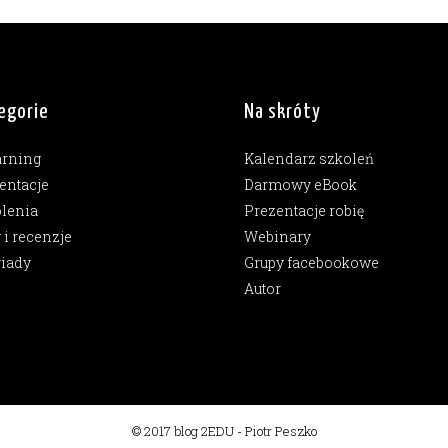
egorie
Na skróty
arning
Kalendarz szkoleń
entacje
Darmowy eBook
lenia
Prezentacje robię
y i recenzje
Webinary
iady
Grupy facebookowe
Autor
© 2017 blog 2EDU - Piotr Peszko