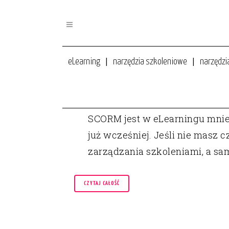
eLearning
narzędzia szkoleniowe
narzędzi
17 LUT
CO POWINIENEŚ WIEDZIEĆ O 
SCORM jest w eLearningu mnie
już wcześniej. Jeśli nie masz 
zarządzania szkoleniami, a sam
CZYTAJ CAŁOŚĆ