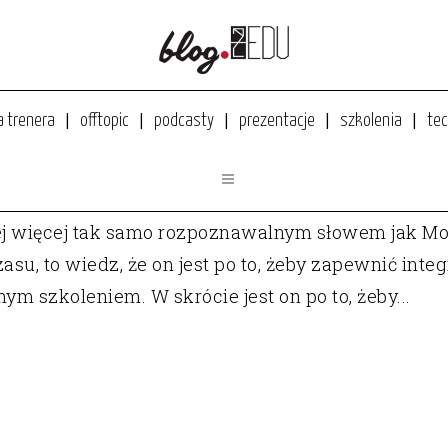
a trenera
offtopic
podcasty
prezentacje
szkolenia
tec
SCORM? DLACZEGO BIZNES GO TAK BARDZO LUBI?
j więcej tak samo rozpoznawalnym słowem jak Mo
czasu, to wiedz, że on jest po to, żeby zapewnić in
ym szkoleniem. W skrócie jest on po to, żeby...