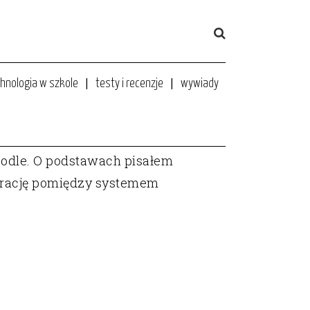
hnologia w szkole
testy i recenzje
wywiady
odle. O podstawach pisałem
tegrację pomiędzy systemem