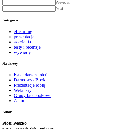
Previous
Next
Kategorie
eLearning
prezentacje
szkolenia
testy i recenzje
wywiady
Na skróty
Kalendarz szkoleń
Darmowy eBook
Prezentacje robię
Webinary
Grupy facebookowe
Autor
Autor
Piotr Peszko
e-mail: ppeszko@gmail.com