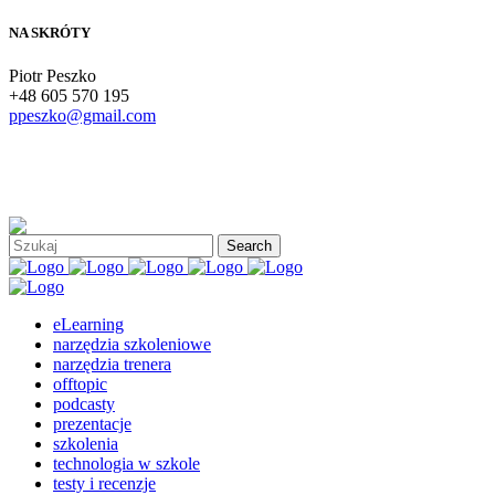
NA SKRÓTY
Piotr Peszko
+48 605 570 195
ppeszko@gmail.com
eLearning
narzędzia szkoleniowe
narzędzia trenera
offtopic
podcasty
prezentacje
szkolenia
technologia w szkole
testy i recenzje