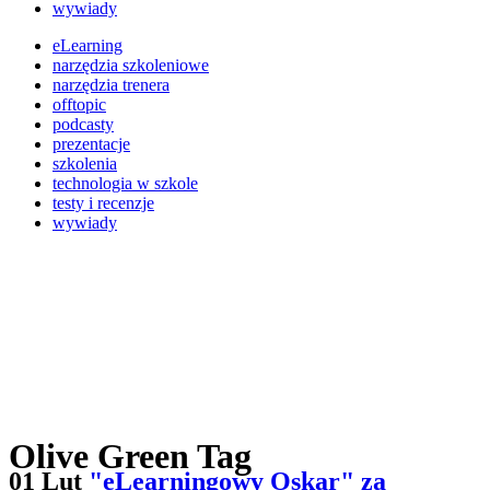
wywiady
eLearning
narzędzia szkoleniowe
narzędzia trenera
offtopic
podcasty
prezentacje
szkolenia
technologia w szkole
testy i recenzje
wywiady
Olive Green Tag
01 Lut
"eLearningowy Oskar" za