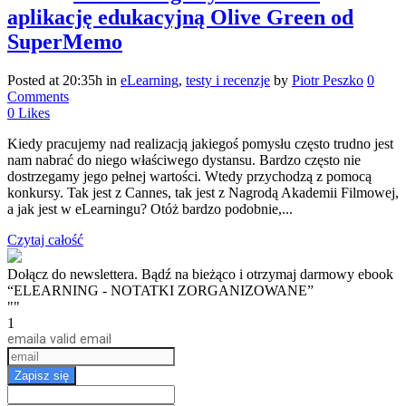
aplikację edukacyjną Olive Green od
SuperMemo
Posted at 20:35h
in
eLearning
,
testy i recenzje
by
Piotr Peszko
0
Comments
0
Likes
Kiedy pracujemy nad realizacją jakiegoś pomysłu często trudno jest
nam nabrać do niego właściwego dystansu. Bardzo często nie
dostrzegamy jego pełnej wartości. Wtedy przychodzą z pomocą
konkursy. Tak jest z Cannes, tak jest z Nagrodą Akademii Filmowej,
a jak jest w eLearningu? Otóż bardzo podobnie,...
Czytaj całość
Dołącz do newslettera. Bądź na bieżąco i otrzymaj darmowy ebook
“ELEARNING - NOTATKI ZORGANIZOWANE”
""
1
email
a valid email
Zapisz się