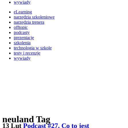
wywiady
eLearning
narzędzia szkoleniowe
narzędzia trenera
offtopic
podcasty
prezentacje
szkolenia
technologia w szkole
testy i recenzje
wywiady
neuland Tag
13 Lut
Podcast #27. Co to jest