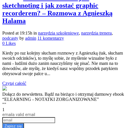
sketchnoting i jak zostać graphic
recorderem? – Rozmowa z Agnieszką
Halama
Posted at 19:15h
in
narzędzia szkoleniowe
,
narzędzia trenera
,
podcasty
by
admin
11 komentarzy
0
Likes
Kiedy po raz kolejny słucham rozmowy z Agnieszką (tak, słucham
swoich odcinków), to myślę sobie, że myślenie wizualne było z
nami - ludźmi dużo zanim nauczyliśmy się pisać. Nie mam na to
dowodów, ale myślę, że kiedyś nasz wspólny przodek patykiem
obrysował swoje palce u...
Czytaj całość
Dołącz do newslettera. Bądź na bieżąco i otrzymaj darmowy ebook
“ELEARNING - NOTATKI ZORGANIZOWANE”
""
1
email
a valid email
Zapisz się