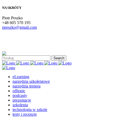
NA SKRÓTY
Piotr Peszko
+48 605 570 195
ppeszko@gmail.com
eLearning
narzędzia szkoleniowe
narzędzia trenera
offtopic
podcasty
prezentacje
szkolenia
technologia w szkole
testy i recenzje