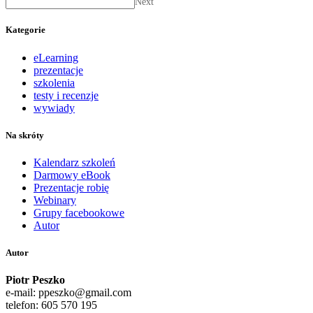
Next
Kategorie
eLearning
prezentacje
szkolenia
testy i recenzje
wywiady
Na skróty
Kalendarz szkoleń
Darmowy eBook
Prezentacje robię
Webinary
Grupy facebookowe
Autor
Autor
Piotr Peszko
e-mail: ppeszko@gmail.com
telefon: 605 570 195