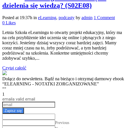
dzielenia się wiedzą? (S02E08)
Posted at 19:37h
in
eLearning
,
podcasty
by
admin
1 Comment
0
Likes
Letnia Szkoła eLearningu to otwarty projekt edukacyjny, który ma
na celu przybliżenie idei uczenia się online i płynących z niego
korzyści. Jesteśmy dzisiaj wszyscy coraz bardziej zajęci. Mamy
coraz mniej czasu na to, żeby podróżować, a tym bardziej
podróżować na szkolenia. Konkretne umiejętności chcemy
zdobywać szybko,...
Czytaj całość
Dołącz do newslettera. Bądź na bieżąco i otrzymaj darmowy ebook
“ELEARNING - NOTATKI ZORGANIZOWANE”
""
1
email
a valid email
Zapisz się
Previous