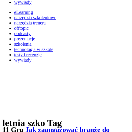
wywiady
eLearning
narzędzia szkoleniowe
narzędzia trenera
offtopic
podcasty
prezentacje
szkolenia
technologia w szkole
testy i recenzje
wywiady
letnia szko Tag
11 Gru
Jak zaangażować branżę do