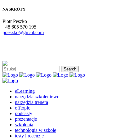
NA SKRÓTY
Piotr Peszko
+48 605 570 195
ppeszko@gmail.com
eLearning
narzędzia szkoleniowe
narzędzia trenera
offtopic
podcasty
prezentacje
szkolenia
technologia w szkole
testy i recenzje